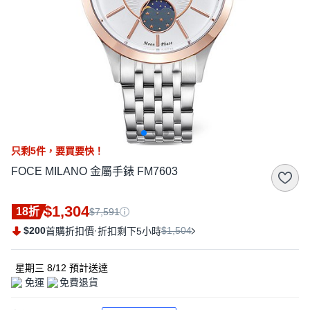
只剩
5
件，
要買要快！
FOCE MILANO 金屬手錶 FM7603
$1,304
18折
$7,591
$200
·
$1,504
首購折扣價
折扣剩下5小時
星期三 8/12
預計送達
免運
免費退貨