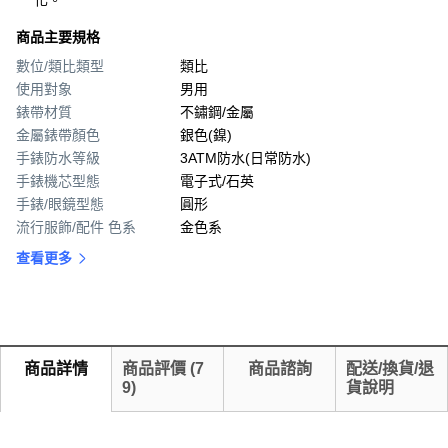
化。
商品主要規格
數位/類比類型
類比
使用對象
男用
錶帶材質
不鏽鋼/金屬
金屬錶帶顏色
銀色(鎳)
手錶防水等級
3ATM防水(日常防水)
手錶機芯型態
電子式/石英
手錶/眼鏡型態
圓形
流行服飾/配件 色系
金色系
查看更多
商品詳情
商品評價
(
7
商品諮詢
配送/換貨/退
9
)
貨說明