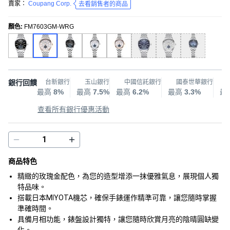
賣家：
Coupang Corp.
去看銷售者的商品
顏色
:
FM7603GM-WRG
銀行回饋
台新銀行
玉山銀行
中國信託銀行
國泰世華銀行
最高
8%
最高
7.5%
最高
6.2%
最高
3.3%
最
查看所有銀行優惠活動
商品特色
精緻的玫瑰金配色，為您的造型增添一抹優雅氣息，展現個人獨
特品味。
搭載日本MIYOTA機芯，確保手錶運作精準可靠，讓您隨時掌握
準確時間。
具備月相功能，錶盤設計獨特，讓您隨時欣賞月亮的陰晴圓缺變