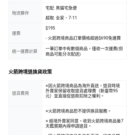
宅配: 黑貓宅急便
物流夥伴
超取: 全家、7-11
$195
運費
- 火箭跨境商品訂單價格超過$690免運費
一筆訂單中有數個商品，僅收一次運費(但
統一運費計算
商品可能分次配送)
火箭跨境退換貨政策
※因火箭跨境商品為海外直送，退貨時境
外賣家保留收取退貨處理費（新臺幣95
退貨費用
元）並直接從退款扣除之權利。
※火箭跨境商品恕不提供換貨服務。
※ 經境外賣家同意，收到火箭跨境商品後7
天鑑賞期內得申請退貨。