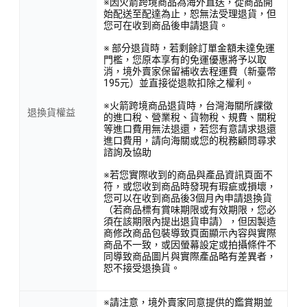
※因火箭跨境商品為海外直送，從商品開
始配送至配達為止，恕無法受理退貨，但
您可在收到商品後申請退貨。
※ 部分退貨時，若剩餘訂單金額未達免運
門檻，您原本享有的免運優惠將予以取
消，境外賣家保留補收去程運費（新臺幣
195元）並直接從退款扣除之權利。
※火箭跨境商品退貨時，台灣海關所課徵
退換貨權益
的進口稅、營業稅、貨物稅、規費、關稅
等進口費用無法退還，若您有意請求退還
進口費用，請向海關或您的稅務顧問尋求
諮詢及協助
※若您實際收到的商品與產品資訊頁面不
符，或您收到商品時發現有瑕疵或損壞，
您可以在收到商品後3個月內申請退換貨
（若商品標有賞味期限或有效期限，您必
須在該期限內提出退貨申請），但因製造
商修改商品包裝導致頁面顯示內容與實際
商品不一致，或因螢幕設定或拍攝條件不
同導致商品圖片與實際產品略有差異者，
恕不接受退換貨。
※請注意，境外賣家同意提供的鑑賞期並