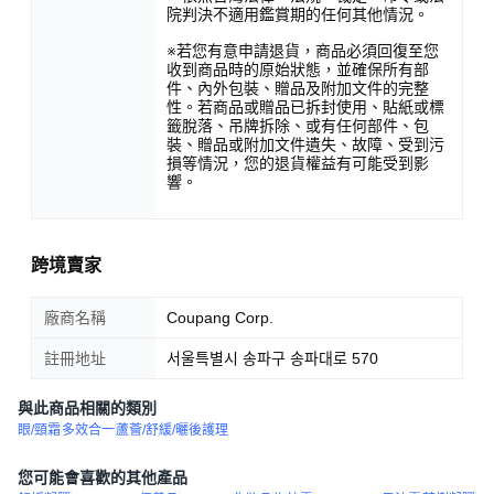
院判決不適用鑑賞期的任何其他情況。
※若您有意申請退貨，商品必須回復至您
收到商品時的原始狀態，並確保所有部
件、內外包裝、贈品及附加文件的完整
性。若商品或贈品已拆封使用、貼紙或標
籤脫落、吊牌拆除、或有任何部件、包
裝、贈品或附加文件遺失、故障、受到污
損等情況，您的退貨權益有可能受到影
響。
跨境賣家
廠商名稱
Coupang Corp.
註冊地址
서울특별시 송파구 송파대로 570
與此商品相關的類別
眼/頸霜
多效合一
蘆薈/舒緩/曬後護理
您可能會喜歡的其他產品