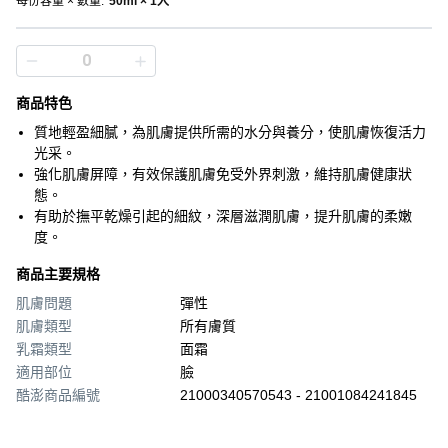
每份容量 × 數量
:
50ml × 1入
商品特色
質地輕盈細膩，為肌膚提供所需的水分與養分，使肌膚恢復活力
光采。
強化肌膚屏障，有效保護肌膚免受外界刺激，維持肌膚健康狀
態。
有助於撫平乾燥引起的細紋，深層滋潤肌膚，提升肌膚的柔嫩
度。
商品主要規格
肌膚問題
彈性
肌膚類型
所有膚質
乳霜類型
面霜
適用部位
臉
酷澎商品編號
21000340570543 - 21001084241845