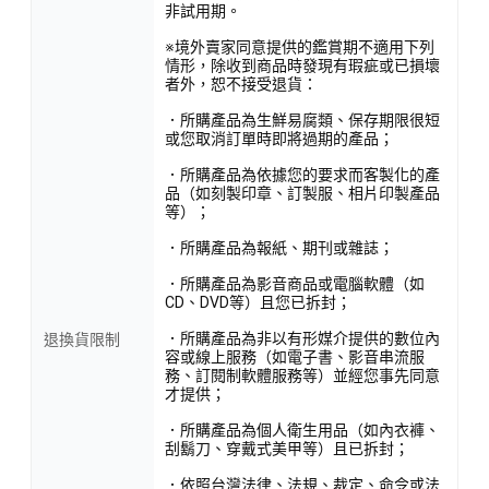
非試用期。
※境外賣家同意提供的鑑賞期不適用下列
情形，除收到商品時發現有瑕疵或已損壞
者外，恕不接受退貨：
．所購產品為生鮮易腐類、保存期限很短
或您取消訂單時即將過期的產品；
．所購產品為依據您的要求而客製化的產
品（如刻製印章、訂製服、相片印製產品
等）；
．所購產品為報紙、期刊或雜誌；
．所購產品為影音商品或電腦軟體（如
CD、DVD等）且您已拆封；
．所購產品為非以有形媒介提供的數位內
退換貨限制
容或線上服務（如電子書、影音串流服
務、訂閱制軟體服務等）並經您事先同意
才提供；
．所購產品為個人衛生用品（如內衣褲、
刮鬍刀、穿戴式美甲等）且已拆封；
．依照台灣法律、法規、裁定、命令或法