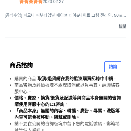
2023.02.27
[공식수입] 파모나 피부타입별 페이셜 데이&나이트 크림 전라인, 50ml,
1개
檢舉
商品諮詢
諮詢
購買的商品
取消/退貨請在我的酷澎購買記錄中申請
。
商品咨詢及評價板塊不處理取消或退貨事宜，請聯絡客
服中心。
價格、賣家、換貨/退貨及配送等與商品本身無關的咨詢
請使用客服中心的1:1咨詢
。
「商品本身」無關的內容、轉讓、廣告、辱罵、洗版等
內容可能會被移動、隱藏或刪除
。
請不要在公開的咨詢板塊中留下您的電話號碼、郵箱地
址等個人資訊。