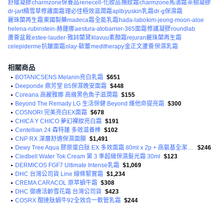
舒緩凝膠
charmzone保養品
renecell-化妝品
撫紋霜
charmzone馬油霜
茶樹凝膠
dr-jart積雪草修護面霜
理必佳極效滋潤霜
aplb
yuskin乳霜
dr-g保濕霜
麗珠蘭再生霜
東國製藥madeca霜
全能乳霜
hada-labo
kim-jeong-moon-aloe
helena-rubinstein-赫蓮娜
aestura-atobarrier-365面霜
修護凝膠
roundlab
蘆薈盆栽
estee-lauder-雅詩蘭黛
klavuu素顏霜
rejuran麗珠蘭再生霜
celepiderme
抗皺面霜
olay-歐蕾
meditherapy
金正文蘆薈
保濕乳霜
相關商品
•
BOTANICSENS Melanin亮白乳霜
$651
•
Deeponde 鼎芳堂 B5保濕晚安面霜
$448
•
Coreana 高麗雅娜 高級黑色魚子滋潤霜
$155
•
Beyond The Remady LG 生活保健 Beyond 維他命提亮霜
$300
•
COSNORI 完美亮白EX面霜
$678
•
CHICA Y CHICO 夢幻裸妝亮白霜
$191
•
Centellian 24 森特蓮 多效滋養棒
$102
•
CNP RX 深層舒適保濕面膜
$1,491
•
Dewy Tree Aqua 膠原蛋白肽 EX 多效面霜 80ml x 2p + 高氨基全潔面乳 150ml 套組
$246
•
Cledbell Water Tok Cream 第 3 季超級保濕髮光霜 30ml
$123
•
DERMICOS FGF7 Ultimate Intense乳霜
$1,069
•
DHC 台灣公司貨 Line 線條緊實霜
$1,234
•
CREMA CARACOL 原萃蝸牛霜
$308
•
DHC 御膚活齡雪花霜 台灣公司貨
$423
•
COSRX 酣達肽蝸牛92全效合一軟管乳霜
$244