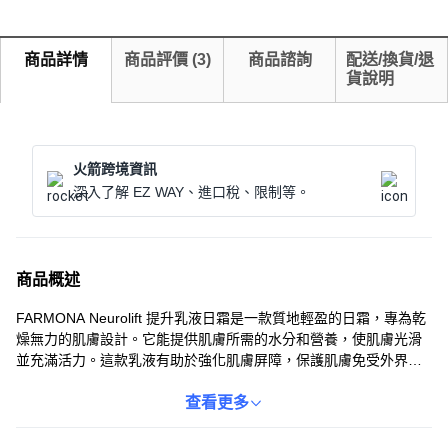
商品詳情
商品評價
(
3
)
商品諮詢
配送/換貨/退
貨說明
火箭跨境資訊
深入了解 EZ WAY、進口稅、限制等。
商品概述
FARMONA Neurolift 提升乳液日霜是一款質地輕盈的日霜，專為乾
燥無力的肌膚設計。它能提供肌膚所需的水分和營養，使肌膚光滑
並充滿活力。這款乳液有助於強化肌膚屏障，保護肌膚免受外界環
境的侵害。其配方包含NEUROPEPTIDE、LIFTING 4D和
HYDROXYPROLISILANE C等成分，為肌膚提供深層保濕護理，使
查看更多
肌膚煥發光彩。每天早上潔面後使用，能有效提升肌膚的彈性和光
澤。