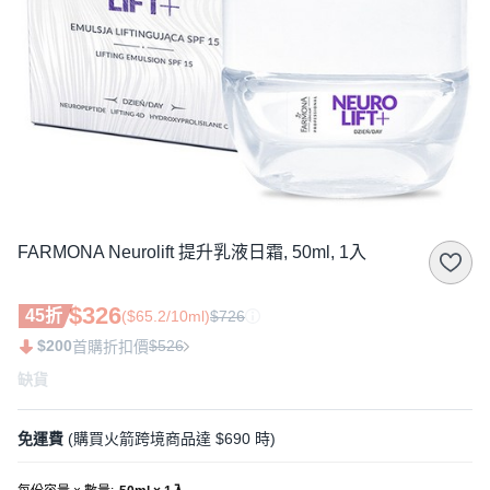
FARMONA Neurolift 提升乳液日霜, 50ml, 1入
$326
45折
($65.2/10ml)
$726
$200
$526
首購折扣價
缺貨
免運費
(購買火箭跨境商品達 $690 時)