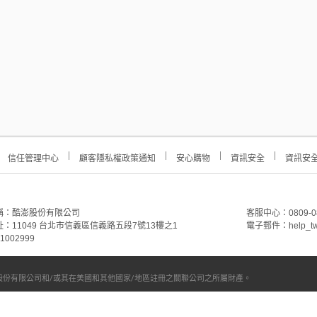
信任管理中心
顧客隱私權政策通知
安心購物
資訊安全
資訊安
稱：酷澎股份有限公司
客服中心：0809-088-
：11049 台北市信義區信義路五段7號13樓之1
電子郵件：help_tw
002999
份有限公司和/或其在美國和其他國家/地區註冊之關聯公司之所屬財產。