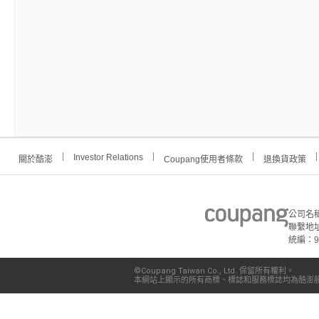
Investor Relations
關於酷澎
Coupang使用者條款
退換貨政策
公司名
聯繫地址
統編：91
©Coupang Taiwan Co., Ltd. 保留所有權利。
本網站上顯示的所有商標、標誌和服務標誌均為酷澎股