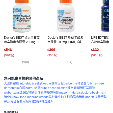
Doctor's BEST 穩定型右旋
Doctor's BEST R-硫辛酸素
LIFE EXTENSIO
硫辛酸素食膠囊 200mg,
食膠囊 100mg, 60顆, 1罐
右旋硫辛酸素食
60顆, 1罐
240mg, 60顆, 
546
306
632
$
$
$
(
$9/1錠
)
(
$5/1錠
)
(
$11/1錠
)
(
948
)
(
374
)
(
1,
您可能會喜歡的其他產品
大豆卵磷脂
futurebiotics
毬藻
wedar
咖啡因錠
berberine
啤酒酵母粉
newtree
dr-mercola
白藜
natrol-納妥
pure-encapsulation
雌激素
葡萄籽萃取物
wobenzym
玫瑰四物飲
男性延時
蔓越莓錠
mason-naturals
doctors-best-msm
消化酶
now-food-maca
nowfoods
鐘根堂車前子植物膳食纖維
dhc-大豆異黃酮
樟芝
韓國好關元
然萃維
鉻酵母
纖維粉
相關商品