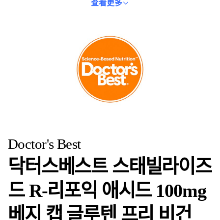
者。每日一顆，為您的健康保駕護航。
查看更多
Doctor's Best
닥터스베스트 스태빌라이즈
드 R-리포익 애시드 100mg
베지 캡 글루텐 프리 비건