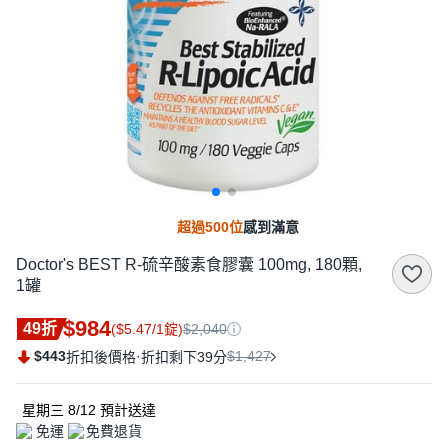
超過500位
感到滿意
Doctor's BEST R-硫辛酸素食膠囊 100mg, 180顆,
1罐
$984
49折
($5.47/1錠)
$2,040
$443
·
$1,427
折扣後價格
折扣剩下39分
星期三 8/12
預計送達
免運
免費退貨