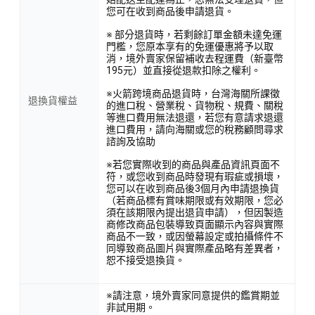
您可在收到商品後申請退貨。
※ 部分退貨時，若剩餘訂單金額未達免運
門檻，您原本享有的免運優惠將予以取
消，境外賣家保留補收去程運費（新臺幣
195元）並直接從退款扣除之權利。
※火箭跨境商品退貨時，台灣海關所課徵
退換貨權益
的進口稅、營業稅、貨物稅、規費、關稅
等進口費用無法退還，若您有意請求退還
進口費用，請向海關或您的稅務顧問尋求
諮詢及協助
※若您實際收到的商品與產品資訊頁面不
符，或您收到商品時發現有瑕疵或損壞，
您可以在收到商品後3個月內申請退換貨
（若商品標有賞味期限或有效期限，您必
須在該期限內提出退貨申請），但因製造
商修改商品包裝導致頁面顯示內容與實際
商品不一致，或因螢幕設定或拍攝條件不
同導致商品圖片與實際產品略有差異者，
恕不接受退換貨。
※請注意，境外賣家同意提供的鑑賞期並
非試用期。