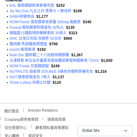
•
KAL 葡萄糖胺軟骨素補充錠
$252
•
Jiu Wu Dan 九五之丹 黑瑪卡 + 酵母鋅
$108
•
GABA保健食品
$1,177
•
NOW Foods 蛋殼膜素食膠囊 500mg 無麩質
$340
•
Funeat 鳳梨酵素粉隨身包 30包入
$135
•
韓國產15種穀物舒暢酵素粉 30條入
$323
•
DHC 台灣公司貨 亮適界 30日份
$900
•
農純鄉 燕窩鱸魚精禮盒
$700
•
innoN 解酒果凍
$192
•
Nutri Din 鋸棕櫚二十八烷醇保健膠囊
$1,367
•
大漢酵素 刺五加冬蟲夏草菌絲體蔬果植物醱酵液 720ml
$1,650
•
NOW Foods 甘氨酸鎂錠
$249
•
NUTRILITE 紐崔萊 DOUBLE X維他命礦物質補充包
$1,316
•
NGT 酵素粉隨身包 7條入
$1,137
•
Three Lollies 孕婦止吐糖
$120
Investor Relations
關於酷澎
Coupang使用者條款
退換貨政策
信任管理中心
顧客隱私權政策通知
Global Site
安心購物
資訊安全