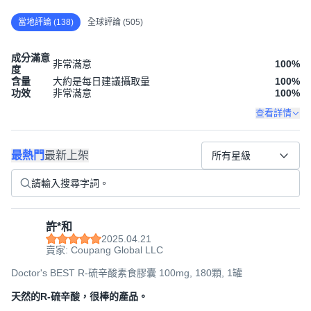
주의 사항
當地評論 (138)
全球評論 (505)
成分滿意
상품 정보 내용은 제조사에서 제공 되었으며, 질병의 진단 및
非常滿意
100
%
度
치료를 위한 것이 아님을 알려드립니다.
含量
大約是每日建議攝取量
100
%
功效
非常滿意
100
%
查看詳情
最熱門
最新上架
所有星級
브랜드 이야기
許*和
Doctor’s Best는 과학 기술을 기반으로 우수한 품질의 영양
2025.04.21
賣家: Coupang Global LLC
보충제를 생산하는 브랜드입니다.
Doctor's BEST R-硫辛酸素食膠囊 100mg, 180顆, 1罐
天然的R-硫辛酸，很棒的產品。