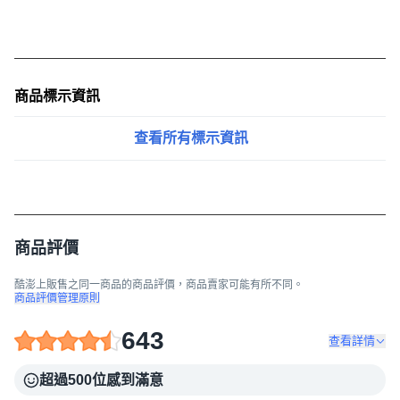
商品標示資訊
查看所有標示資訊
사용 방법
商品評價
1일 1-2캡슐을 섭취하거나 의사와의 상담을 통해 섭취하세
요.
酷澎上販售之同一商品的商品評價，商品賣家可能有所不同。
商品評價管理原則
643
查看詳情
超過500位感到滿意