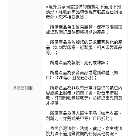
※境外賣家同意提供的鑑賞期不適用下列
情形，除收到商品時發現有瑕疵或已損壞
者外，恕不接受退貨：
．所購產品為生鮮易腐類、保存期限很短
或您取消訂單時即將過期的產品；
．所購產品為依據您的要求而客製化的產
品（如刻製印章、訂製服、相片印製產品
等）；
．所購產品為報紙、期刊或雜誌；
．所購產品為影音商品或電腦軟體（如
CD、DVD等）且您已拆封；
．所購產品為非以有形媒介提供的數位內
退換貨限制
容或線上服務（如電子書、影音串流服
務、訂閱制軟體服務等）並經您事先同意
才提供；
．所購產品為個人衛生用品（如內衣褲、
刮鬍刀、穿戴式美甲等）且已拆封；
．依照台灣法律、法規、裁定、命令或法
院判決不適用鑑賞期的任何其他情況。