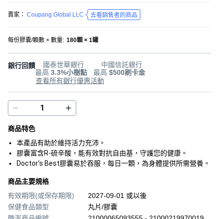
賣家：
Coupang Global LLC
去看銷售者的商品
每份膠囊/顆數 × 數量
:
180顆 × 1罐
國泰世華銀行
中國信託銀行
銀行回饋
最高
3.3%小樹點
最高
$500刷卡金
查看所有銀行優惠活動
商品特色
本產品有助於維持活力充沛。
膠囊富含R-硫辛酸，能有效對抗自由基，守護您的健康。
Doctor's Best膠囊易於吞服，每日一顆，為身體提供所需營養。
商品主要規格
有效期限(或保存期限)
2027-09-01 或以後
保健食品類型
丸片/膠囊
酷澎商品編號
21000065093555 - 21000219970019