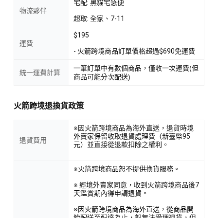
宅配: 黑貓宅急便
物流夥伴
超取: 全家、7-11
$195
運費
- 火箭跨境商品訂單價格超過$690免運費
一筆訂單中有數個商品，僅收一次運費(但
統一運費計算
商品可能分次配送)
火箭跨境退換貨政策
※因火箭跨境商品為海外直送，退貨時境
外賣家保留收取退貨處理費（新臺幣95
退貨費用
元）並直接從退款扣除之權利。
※火箭跨境商品恕不提供換貨服務。
※ 經境外賣家同意，收到火箭跨境商品後7
天鑑賞期內得申請退貨。
※因火箭跨境商品為海外直送，從商品開
始配送至配達為止，恕無法受理退貨，但