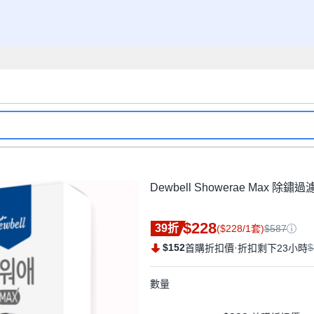
Dewbell Showerae Max 除鏽
$228
39折
($228/1套)
$587
$152
·
$
首購折扣價
折扣剩下23小時
數量