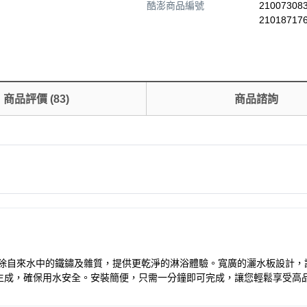
酷澎商品編號
210073083
21018717
商品評價
(
83
)
商品諮詢
系統，有效去除自來水中的鐵鏽及雜質，提供更乾淨的淋浴體驗。寬廣的灑水板
生成，確保用水安全。安裝簡便，只需一分鐘即可完成，讓您輕鬆享受高