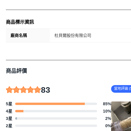
商品標示資訊
廠商名稱
杜貝爾股份有限公司
商品評價
83
當地評論 (5
5星
85
%
4星
10
%
3星
2
%
2星
0
%