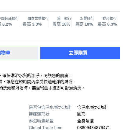
中國信託銀行
國泰世華銀行
第一銀行
永豐銀行
聯邦銀行
兆
高
6.2%
最高
3.3%
最高
18%
最高
10%
最高
8.3%
最高
購物車
立即購買
，確保淋浴水質的潔淨，呵護您的肌膚。
驗，讓您在短時間內享受快速乾淨的淋浴。
蓬頭洗頭和淋浴時，無需彎曲手腕即可舒適清洗。
是否包含淨水/軟水功能
含淨水/軟水功能
蓮蓬頭形狀
圓形
淋浴噴灑類型
全身噴灑
Global Trade Item
08809434879471