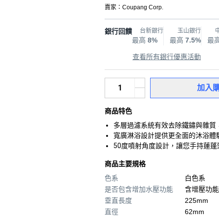
賣家：
Coupang Corp.
銀行回饋
台新銀行
玉山銀行
最高
8%
最高
7.5%
最
查看所有銀行優惠活動
加入
商品特色
多層過濾系統有效去除鐵鏽與雜質
寬廣淋浴設計提供更全面的沐浴體
50度噴射角度設計，讓您手持蓮
商品主要規格
色系
白色系
是否包含增加水壓功能
含增壓功能
垂直長度
225mm
直徑
62mm