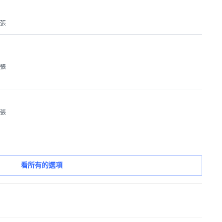
1張
1張
1張
看所有的選項