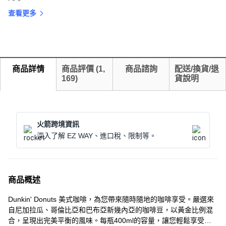
查看更多
商品詳情
商品評價
(
1,
商品諮詢
配送/換貨/退
169
)
貨說明
火箭跨境資訊
深入了解 EZ WAY、進口稅、限制等。
商品概述
Dunkin' Donuts 美式咖啡，為您帶來隨時隨地的咖啡享受。嚴選來
自尼加拉瓜、哥倫比亞和巴布亞新幾內亞的咖啡豆，以黃金比例混
合，呈現出完美平衡的風味。每瓶400ml的容量，讓您輕鬆享受濃