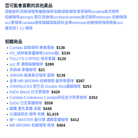
您可能會喜歡的其他產品
袋裝飲料
貝納頌咖啡
罐裝咖啡
伯朗
袋裝咖啡
韋恩咖啡
acafela美式咖啡
伯朗咖啡
georgia-喬亞
貝納頌
uccblack
cantata
美式咖啡
mrbrown-伯朗咖啡
ucc黑咖啡
cantata咖啡
韓國袋裝飲料
金車mrbrown伯朗咖啡
咖啡瓶裝
ucc
康塔塔
7-11-咖啡
相關商品
•
Cantata 袋裝咖啡 榛果風味
$136
•
NS_純粹喝拿鐵咖啡240ml(箱)
$330
•
TULLY'S COFFEE 抹茶拿鐵
$120
•
ucc 赤 濃醇無糖咖啡
$389
•
貝納頌 拿鐵咖啡
$21
•
JARDIN 經典美式咖啡 甜味
$139
•
金車 MR.BROWN 伯朗咖啡 曼特寧風味
$287
•
STARBUCKS 星巴克 Double Shot濃縮咖啡
$253
•
DyDo Blend 日式黑咖啡
$420
•
Cantata Contrabass Cantata倍低音冷萃黑咖啡
$352
•
DyDo 日式拿鐵咖啡
$558
•
國農 重乳拿鐵 烏龍
$448
•
丸福珈琲店 咖啡 有糖
$1,419
•
統一 MASTER 曼仕德 濃醇拿鐵咖啡
$412
•
MR.BROWN 伯朗咖啡 原味
$404