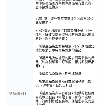
同導致商品圖片與實際產品略有差異者，
恕不接受退換貨。
※請注意，境外賣家同意提供的鑑賞期並
非試用期。
※境外賣家同意提供的鑑賞期不適用下列
情形，除收到商品時發現有瑕疵或已損壞
者外，恕不接受退貨：
．所購產品為生鮮易腐類、保存期限很短
或您取消訂單時即將過期的產品；
．所購產品為依據您的要求而客製化的產
品（如刻製印章、訂製服、相片印製產品
等）；
．所購產品為報紙、期刊或雜誌；
．所購產品為影音商品或電腦軟體（如
CD、DVD等）且您已拆封；
．所購產品為非以有形媒介提供的數位內
退換貨限制
容或線上服務（如電子書、影音串流服
務、訂閱制軟體服務等）並經您事先同意
才提供；