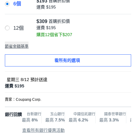
$193
首購折扣價
6個
運費
$195
$309
首購折扣價
運費
$195
12個
購買12個省下$207
節省金額基準
看所有的選項
星期三 8/12
預計送達
運費 $195
賣家：
Coupang Corp.
銀行回饋
台新銀行
玉山銀行
中國信託銀行
國泰世華銀行
最高
8%
最高
7.5%
最高
6.2%
最高
3.3%
最
查看所有銀行優惠活動