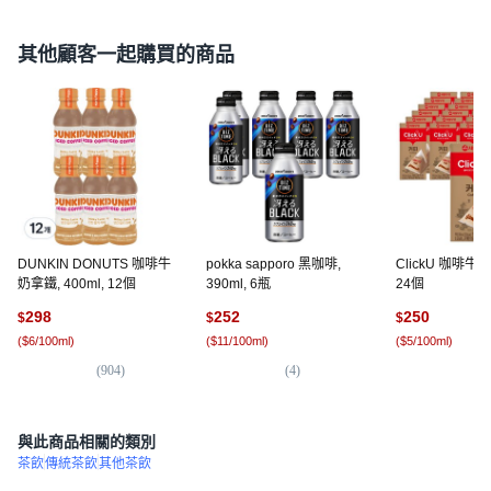
其他顧客一起購買的商品
DUNKIN DONUTS 咖啡牛
pokka sapporo 黑咖啡,
ClickU 咖啡牛奶,
奶拿鐵, 400ml, 12個
390ml, 6瓶
24個
298
252
250
$
$
$
(
$6/100ml
)
(
$11/100ml
)
(
$5/100ml
)
(
904
)
(
4
)
(
3,
與此商品相關的類別
茶飲
傳統茶飲
其他茶飲