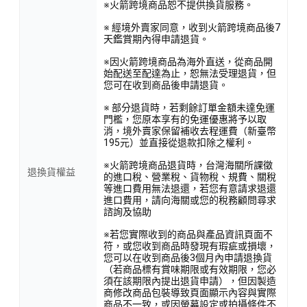
※火箭跨境商品恕不提供換貨服務。
※ 經境外賣家同意，收到火箭跨境商品後7
天鑑賞期內得申請退貨。
※因火箭跨境商品為海外直送，從商品開
始配送至配達為止，恕無法受理退貨，但
您可在收到商品後申請退貨。
※ 部分退貨時，若剩餘訂單金額未達免運
門檻，您原本享有的免運優惠將予以取
消，境外賣家保留補收去程運費（新臺幣
195元）並直接從退款扣除之權利。
※火箭跨境商品退貨時，台灣海關所課徵
退換貨權益
的進口稅、營業稅、貨物稅、規費、關稅
等進口費用無法退還，若您有意請求退還
進口費用，請向海關或您的稅務顧問尋求
諮詢及協助
※若您實際收到的商品與產品資訊頁面不
符，或您收到商品時發現有瑕疵或損壞，
您可以在收到商品後3個月內申請退換貨
（若商品標有賞味期限或有效期限，您必
須在該期限內提出退貨申請），但因製造
商修改商品包裝導致頁面顯示內容與實際
商品不一致，或因螢幕設定或拍攝條件不