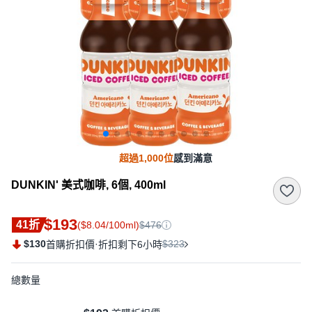
超過1,000位
感到滿意
DUNKIN' 美式咖啡, 6個, 400ml
$193
41折
($8.04/100ml)
$476
$130
·
$323
首購折扣價
折扣剩下6小時
總數量