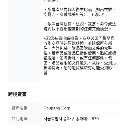
．所購產品為個人衛生用品（如內衣褲、
刮鬍刀、穿戴式美甲等）且已拆封；
．依照台灣法律、法規、裁定、命令或法
院判決不適用鑑賞期的任何其他情況。
※若您有意申請退貨，商品必須回復至您
收到商品時的原始狀態，並確保所有部
件、內外包裝、贈品及附加文件的完整
性。若商品或贈品已拆封使用、貼紙或標
籤脫落、吊牌拆除、或有任何部件、包
裝、贈品或附加文件遺失、故障、受到污
損等情況，您的退貨權益有可能受到影
響。
跨境賣家
廠商名稱
Coupang Corp.
註冊地址
서울특별시 송파구 송파대로 570