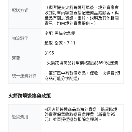
（顧客提交火箭跨境訂單後，境外賣家會
配送方式
收到訂單內容並直接配送商品給顧客，與
產品有關之資訊、圖片、說明及其他相關
資訊，均由境外賣家提供。）
宅配: 黑貓宅急便
物流夥伴
超取: 全家、7-11
$195
運費
- 火箭跨境商品訂單價格超過$690免運費
一筆訂單中有數個商品，僅收一次運費(但
統一運費計算
商品可能分次配送)
火箭跨境退換貨政策
※因火箭跨境商品為海外直送，退貨時境
外賣家保留收取退貨處理費（新臺幣95
退貨費用
元）並直接從退款扣除之權利。