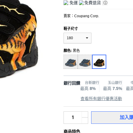
免運
免費退貨
賣家：
Coupang Corp.
鞋子尺寸
180
顏色
:
黑色
銀行回饋
台新銀行
玉山銀行
最高
8%
最高
7.5%
最
查看所有銀行優惠活動
加入
商品特色