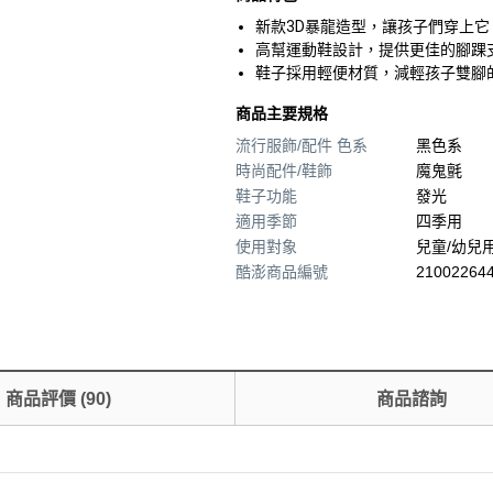
新款3D暴龍造型，讓孩子們穿上
高幫運動鞋設計，提供更佳的腳踝
鞋子採用輕便材質，減輕孩子雙腳
商品主要規格
流行服飾/配件 色系
黑色系
時尚配件/鞋飾
魔鬼氈
鞋子功能
發光
適用季節
四季用
使用對象
兒童/幼兒
酷澎商品編號
210022644
商品評價
(
90
)
商品諮詢