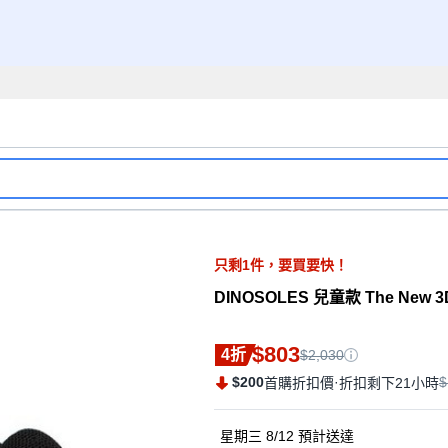
只剩
1
件，
要買要快！
DINOSOLES 兒童款 The Ne
$803
4折
$2,030
$200
·
$
首購折扣價
折扣剩下21小時
星期三 8/12
預計送達