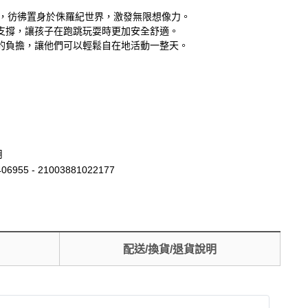
它，彷彿置身於侏羅紀世界，激發無限想像力。
支撐，讓孩子在跑跳玩耍時更加安全舒適。
的負擔，讓他們可以輕鬆自在地活動一整天。
用
06955 - 21003881022177
配送/換貨/退貨說明