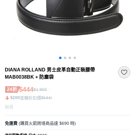
DIANA ROLLAND 男士皮革自動正裝腰帶
MAB0038BK + 防塵袋
$444
24折
$1,903
$200
$644
首購折扣價
缺貨
免運費
(購買火箭跨境商品達 $690 時)