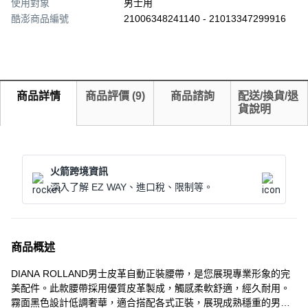
使用對象
男士用
酷澎商品編號
21006348241140 - 21013347299916
商品詳情
商品評價
(
9
)
商品諮詢
配送/換貨/退
貨說明
火箭跨境資訊
深入了解 EZ WAY、進口稅、限制等。
商品概述
DIANA ROLLAND男士皮革自動正裝腰帶，是您展現專業形象的完
美配件。此款腰帶採用優質皮革製成，觸感柔軟舒適，經久耐用。
霧面黑色設計低調奢華，適合搭配各式正裝，展現成熟穩重的男士