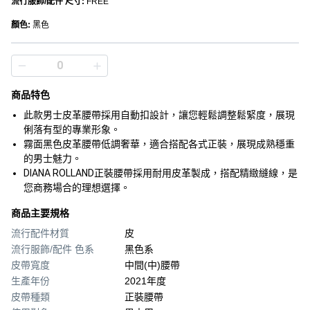
流行服飾/配件 尺寸
:
FREE
顏色
:
黑色
商品特色
此款男士皮革腰帶採用自動扣設計，讓您輕鬆調整鬆緊度，展現
俐落有型的專業形象。
霧面黑色皮革腰帶低調奢華，適合搭配各式正裝，展現成熟穩重
的男士魅力。
DIANA ROLLAND正裝腰帶採用耐用皮革製成，搭配精緻縫線，是
您商務場合的理想選擇。
商品主要規格
流行配件材質
皮
流行服飾/配件 色系
黑色系
皮帶寬度
中間(中)腰帶
生產年份
2021年度
皮帶種類
正裝腰帶