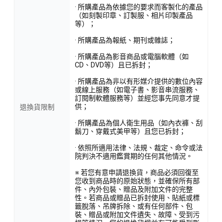
· 所購產品為依據您的要求而客製化的產品
（如刻製印章、訂製服、相片印製產品
等）；
· 所購產品為報紙、期刊或雜誌；
· 所購產品為影音商品或電腦軟體（如
CD、DVD等）且已拆封；
· 所購產品為非以有形媒介提供的數位內容
或線上服務（如電子書、影音串流服務、
訂閱制軟體服務等）並經您事先同意才提
供；
退換貨限制
· 所購產品為個人衛生用品（如內衣褲、刮
鬍刀、穿戴式美甲等）且您已拆封；
· 依照所適用法律、法規、裁定、命令或法
院判決不適用鑑賞期的任何其他情況。
※ 若您有意申請退換貨，商品必須回復至
您收到商品時的原始狀態，並確保所有部
件、內外包裝、贈品及附加文件的完整
性。若商品或贈品已拆封使用、貼紙或標
籤脫落、吊牌拆除、或有任何部件、包
裝、贈品或附加文件遺失、故障、受到污