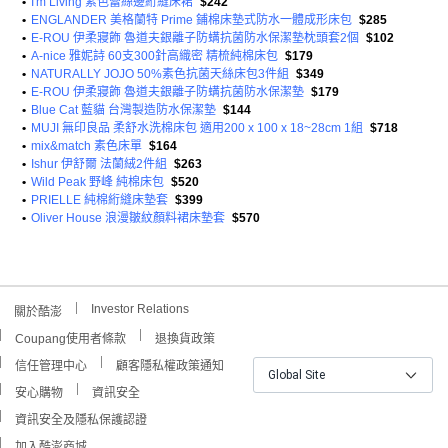
•
I'm Living 素色蕾絲邊絎縫床裙
$242
•
ENGLANDER 美格蘭特 Prime 鋪棉床墊式防水一體成形床包
$285
•
E-ROU 伊柔寢飾 魯道夫銀離子防螨抗菌防水保潔墊枕頭套2個
$102
•
A-nice 雅妮詩 60支300針高織密 精梳純棉床包
$179
•
NATURALLY JOJO 50%素色抗菌天絲床包3件組
$349
•
E-ROU 伊柔寢飾 魯道夫銀離子防螨抗菌防水保潔墊
$179
•
Blue Cat 藍貓 台灣製造防水保潔墊
$144
•
MUJI 無印良品 柔舒水洗棉床包 適用200 x 100 x 18~28cm 1組
$718
•
mix&match 素色床單
$164
•
Ishur 伊舒爾 法蘭絨2件組
$263
•
Wild Peak 野峰 純棉床包
$520
•
PRIELLE 純棉絎縫床墊套
$399
•
Oliver House 浪漫皺紋顏料裙床墊套
$570
Investor Relations
關於酷澎
Coupang使用者條款
退換貨政策
信任管理中心
顧客隱私權政策通知
Global Site
安心購物
資訊安全
資訊安全及隱私保護認證
加入酷澎商城