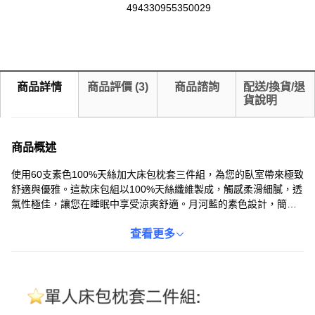
494330955350029
商品詳情
商品評價
(
3
)
商品諮詢
配送/換貨/退
貨說明
商品概述
使用60支素色100%天絲加大床包枕套三件組，為您的臥室帶來極致
舒適與優雅。這款床包組以100%天絲纖維製成，觸感柔滑細膩，透
氣性極佳，讓您在睡眠中享受涼爽舒適。月河藍的素色設計，簡約
大方，能輕鬆搭配各種臥室風格。加大床包尺寸為182 x 188公分，
壓框薄枕套尺寸為45 x 75公分，適用於大多數加大床型。天絲材質
查看更多
具有良好的吸濕性和親膚性，能有效抑制細菌滋生，為您打造健康
舒適的睡眠環境。選擇這款床包組，提升您的睡眠品質，享受一夜
好眠。