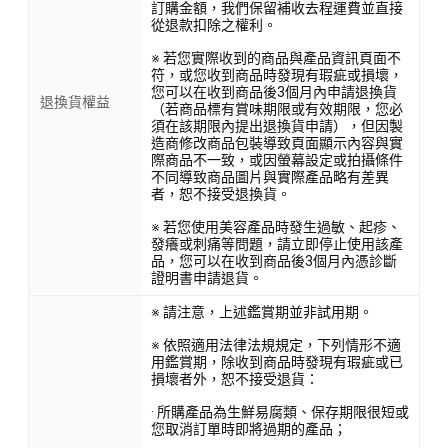
訂購金額，我們保留補收去程運費並直接
從退款扣除之權利。
※ 若您實際收到的商品與產品資訊頁面不
符，或您收到商品時發現有瑕疵或損壞，
您可以在收到商品後3個月內申請退換貨
退換貨權益
（若商品標有賞味期限或有效期限，您必
須在該期限內提出退換貨申請），但因製
造商修改商品包裝導致頁面顯示內容與實
際商品不一致，或因螢幕設定或拍攝條件
不同導致商品圖片與實際產品略有差異
者，恕不接受退換貨。
※ 若您使用美容產品時發生過敏、起疹、
發癢或刺痛等問題，請立即停止使用該產
品，您可以在收到商品後3個月內憑診斷
證明書申請退貨。
※ 請注意，上述鑑賞期並非試用期。
※ 依照適用法律法規規定，下列情形不適
用鑑賞期，除收到商品時發現有瑕疵或已
損壞者外，恕不接受退貨：
· 所購產品為生鮮易腐類、保存期限很短或
您取消訂單時即將過期的產品；