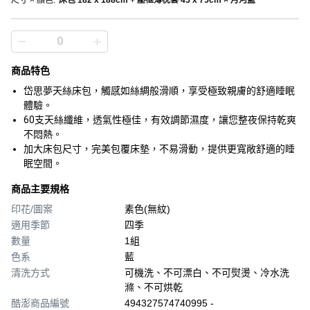
尺寸 × 顏色
:
床包 182 x 188cm + 壓框薄枕套 45 x 75cm × 月河藍
商品特色
岱思夢天絲床包，觸感如絲綢般滑順，享受極致親膚的舒適睡眠
體驗。
60支天絲纖維，透氣性極佳，有效調節濕度，讓您整夜保持乾爽
不悶熱。
加大床包尺寸，完美包覆床墊，不易滑動，提供更寬敞舒適的睡
眠空間。
商品主要規格
印花/圖案
素色(無紋)
適用季節
四季
數量
1組
色系
藍
清洗方式
可機洗、不可漂白、不可熨燙、冷水洗
滌、不可烘乾
酷澎商品編號
494327574740995 -