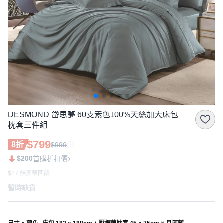
DESMOND 岱思夢 60支素色100%天絲加大床包
枕套三件組
$799
8折
$999
$200
首購折扣價
$27 酷澎幣回饋
暫時缺貨