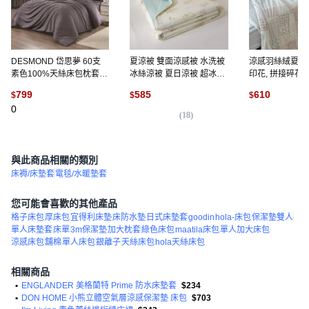
DESMOND 岱思夢 60支
夏涼被 雙面涼感被 水洗被
涼感羽絲絨夏被
素色100%天絲床包枕套組
冰絲涼被 夏日涼被 超冰涼
印花, 拼接碎花
1組
感 涼被 四季被 空調被 涼
799
585
610
$
$
$
被 夏被 雙人涼被 涼感床包
0
涼感枕套, 冰絲森林寶貝
(
18
)
(
2
)
與此商品相關的類別
床褥/床墊套
電毯/水暖墊套
您可能會喜歡的其他產品
格子床包
厚床包
宜得利床墊
床防水墊
日式床墊套
goodin
hola-床包
保潔墊雙人
單人床墊套
床單
3m保潔墊
加大枕套
綠色床包
maatila床包
單人加大床包
涼感床包
舖棉
單人床包
銀離子
天絲床包
hola天絲床包
相關商品
•
ENGLANDER 美格蘭特 Prime 防水床墊套
$234
•
DON HOME 小熊立體空氣層涼感保潔墊 床包
$703