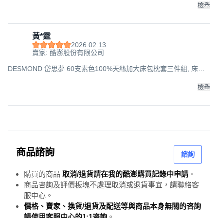
檢舉
黃*霆
2026.02.13
賣家: 酷澎股份有限公司
DESMOND 岱思夢 60支素色100%天絲加大床包枕套三件組, 床包
182 x 188cm + 壓框薄枕套 45 x 75cm, 月河藍
檢舉
商品諮詢
諮詢
購買的商品
取消/退貨請在我的酷澎購買記錄中申請
。
商品咨詢及評價板塊不處理取消或退貨事宜，請聯絡客
服中心。
價格、賣家、換貨/退貨及配送等與商品本身無關的咨詢
請使用客服中心的1:1咨詢
。