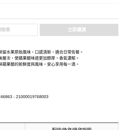
購物車
立即購買
保留水果原始風味，口感清新，適合日常佐餐。
味層次，使蘋果醋味道更加醇厚，香氣濃郁。
保蘋果醋的新鮮度與風味，安心享用每一滴。
46863 - 21000019768003