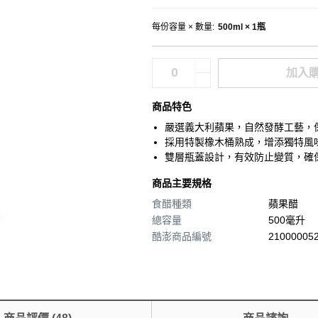
每份容量 × 數量
:
500ml × 1瓶
加入
商品特色
嚴選義大利蘋果，自然發酵工藝，
採用特製橡木桶熟成，增添獨特風
雙層瓶蓋設計，有效防止變質，確
商品主要規格
食醋種類
蘋果醋
總容量
500毫升
酷澎商品編號
210000052