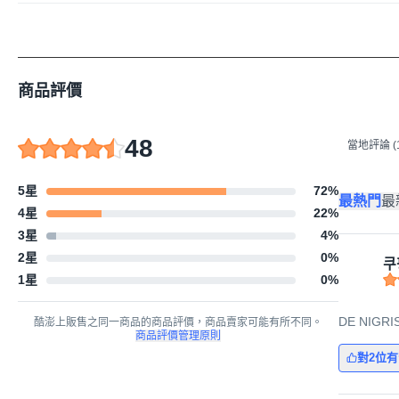
商品評價
48
當地評論 (1
5星
72
%
最熱門
最
4星
22
%
3星
4
%
2星
0
%
쿠
1星
0
%
DE NIGR
酷澎上販售之同一商品的商品評價，商品賣家可能有所不同。
商品評價管理原則
對2位