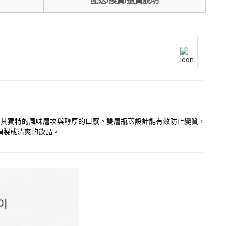
配送/換貨/退貨說明
賦予其獨特的風味層次與醇厚的口感。雙層瓶蓋設計能有效防止變質，
調製成清爽的飲品。