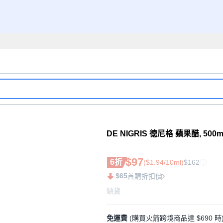
DE NIGRIS 德尼格 蘋果醋, 500ml
$97
6折
($1.94/10ml)
$162
$65
首購折扣價
缺貨
免運費
(購買火箭跨境商品達 $690 時