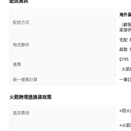
配送資訊
海外
配送方式
（顧
家提
宅配:
物流夥伴
超取: 
$195
運費
- 火
統一運費計算
一筆
火箭跨境退換貨政策
※因
退貨費用
※火