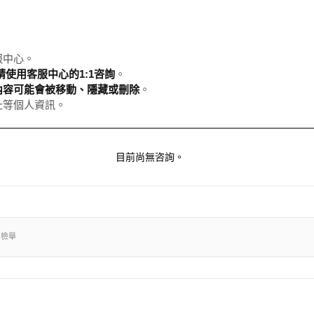
服中心。
使用客服中心的1:1咨詢
。
內容可能會被移動、隱藏或刪除
。
址等個人資訊。
目前尚無咨詢。
出檢舉