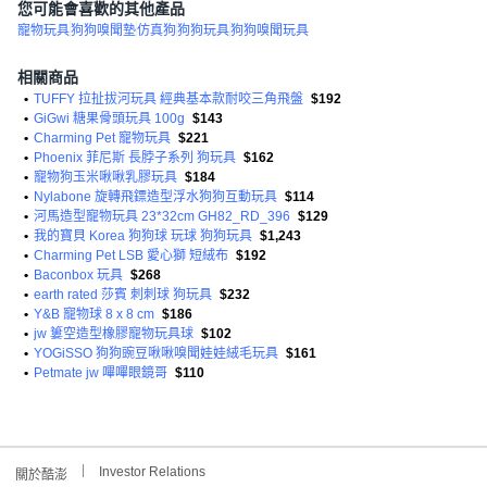
您可能會喜歡的其他產品
寵物玩具
狗狗嗅聞墊
仿真狗
狗狗玩具
狗狗嗅聞玩具
相關商品
•
TUFFY 拉扯拔河玩具 經典基本款耐咬三角飛盤
$192
•
GiGwi 糖果骨頭玩具 100g
$143
•
Charming Pet 寵物玩具
$221
•
Phoenix 菲尼斯 長脖子系列 狗玩具
$162
•
寵物狗玉米啾啾乳膠玩具
$184
•
Nylabone 旋轉飛鏢造型浮水狗狗互動玩具
$114
•
河馬造型寵物玩具 23*32cm GH82_RD_396
$129
•
我的寶貝 Korea 狗狗球 玩球 狗狗玩具
$1,243
•
Charming Pet LSB 愛心獅 短絨布
$192
•
Baconbox 玩具
$268
•
earth rated 莎賓 刺刺球 狗玩具
$232
•
Y&B 寵物球 8 x 8 cm
$186
•
jw 簍空造型橡膠寵物玩具球
$102
•
YOGiSSO 狗狗豌豆啾啾嗅聞娃娃絨毛玩具
$161
•
Petmate jw 嗶嗶眼鏡哥
$110
Investor Relations
關於酷澎