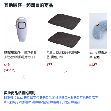
其他顧客一起購買的商品
寵物訓練響片 - 輕巧便攜
毛皇上 防水防尿牛津布睡
carno 寵物U
有效吸引寵物注意力, 口哨
墊, 黑色, 2個
案, 藍色
+響片款 白色, 1個
49
77
127
$
$
$
(
$49/1個
)
(
25
)
(
5
)
(
8
)
與此商品相關的類別
球
飛盤
嗅聞/IQ 玩具
繩索/潔牙玩具
乳膠/橡膠玩具
自動玩具
其他玩具
嘴套
止吠器
哨子/寵物響片
訓練用噴霧
訓練用繩子
其他訓練用品