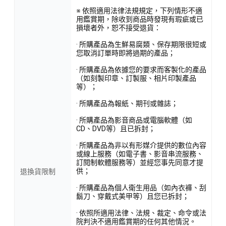
※ 依照適用法律法規規定，下列情形不適
用鑑賞期，除收到商品時發現有瑕疵或已
損壞者外，恕不接受退貨：
· 所購產品為生鮮易腐類、保存期限很短或
您取消訂單時即將過期的產品；
· 所購產品為依據您的要求而客製化的產品
（如刻製印章、訂製服、相片印製產品
等）；
· 所購產品為報紙、期刊或雜誌；
· 所購產品為影音商品或電腦軟體（如
CD、DVD等）且已拆封；
· 所購產品為非以有形媒介提供的數位內容
或線上服務（如電子書、影音串流服務、
訂閱制軟體服務等）並經您事先同意才提
供；
退換貨限制
· 所購產品為個人衛生用品（如內衣褲、刮
鬍刀、穿戴式美甲等）且您已拆封；
· 依照所適用法律、法規、裁定、命令或法
院判決不適用鑑賞期的任何其他情況。