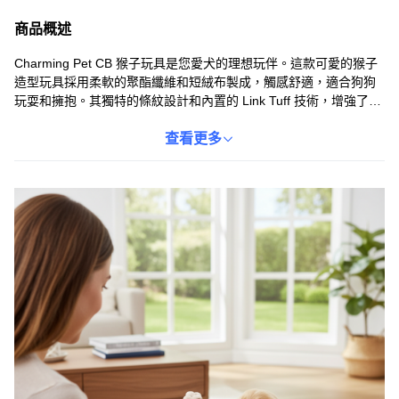
商品概述
Charming Pet CB 猴子玩具是您愛犬的理想玩伴。這款可愛的猴子
造型玩具採用柔軟的聚酯纖維和短絨布製成，觸感舒適，適合狗狗
玩耍和擁抱。其獨特的條紋設計和內置的 Link Tuff 技術，增強了玩
具的耐用性，即使是愛咬的狗狗也能玩得更久。這款玩具不僅能為
您的愛犬帶來樂趣，還能幫助牠們釋放壓力，減少破壞行為。請注
查看更多
意，此玩具並非堅不可摧，建議在您監督下使用，並定期檢查玩具
的完整性，確保寵物安全。