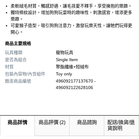
柔軟絨毛材質，觸感舒適，讓毛孩愛不釋手，享受擁抱的樂趣。
獨特條紋設計，增加狗狗玩耍時的趣味性，刺激感官，增添更多
樂趣。
可愛猴子造型，吸引狗狗注意力，激發玩樂天性，讓牠們玩得更
開心。
商品主要規格
玩具種類
寵物玩具
是否為組合
Single Item
材質
聚酯纖維+短絨布
包裝內容物/內含組件
Toy only
酷澎商品編號
496092177137670 -
496092122628106
商品詳情
商品評價
(
2
)
商品諮詢
配送/換貨/退
貨說明