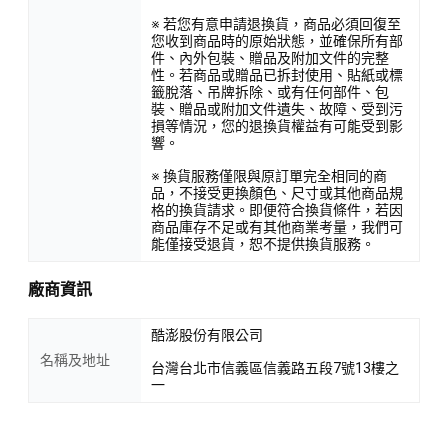
※ 若您有意申請退換貨，商品必須回復至
您收到商品時的原始狀態，並確保所有部
件、內外包裝、贈品及附加文件的完整
性。若商品或贈品已拆封使用、貼紙或標
籤脫落、吊牌拆除、或有任何部件、包
裝、贈品或附加文件遺失、故障、受到污
損等情況，您的退換貨權益有可能受到影
響。
※ 換貨服務僅限與原訂單完全相同的商
品，不接受更換顏色、尺寸或其他商品規
格的換貨請求。即便符合換貨條件，若因
商品庫存不足或有其他商業考量，我們可
能僅接受退貨，恕不提供換貨服務。
廠商資訊
酷澎股份有限公司
名稱及地址
台灣台北市信義區信義路五段7號13樓之
一