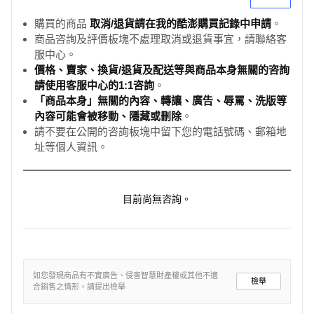
購買的商品
取消/退貨請在我的酷澎購買記錄中申請
。
商品咨詢及評價板塊不處理取消或退貨事宜，請聯絡客
服中心。
價格、賣家、換貨/退貨及配送等與商品本身無關的咨詢
請使用客服中心的1:1咨詢
。
「商品本身」無關的內容、轉讓、廣告、辱罵、洗版等
內容可能會被移動、隱藏或刪除
。
請不要在公開的咨詢板塊中留下您的電話號碼、郵箱地
址等個人資訊。
目前尚無咨詢。
如您發現商品有不實廣告、侵害智慧財產權或其他不適
檢舉
合銷售之情形，請提出檢舉