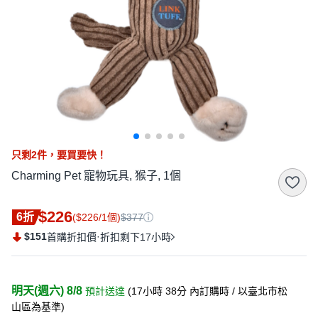
只剩
2
件，
要買要快！
Charming Pet 寵物玩具, 猴子, 1個
$226
6折
($226/1個)
$377
$151
·
首購折扣價
折扣剩下17小時
明天(週六) 8/8
預計送達
(
17小時 38分
內訂購時
/ 以臺北市松
山區為基準
)