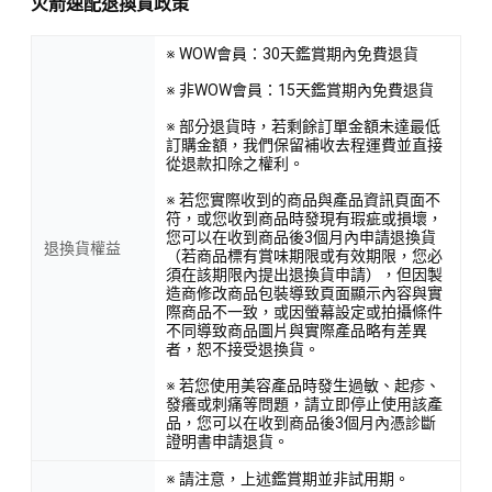
火箭速配退換貨政策
※ WOW會員：30天鑑賞期內免費退貨
※ 非WOW會員：15天鑑賞期內免費退貨
※ 部分退貨時，若剩餘訂單金額未達最低
訂購金額，我們保留補收去程運費並直接
從退款扣除之權利。
※ 若您實際收到的商品與產品資訊頁面不
符，或您收到商品時發現有瑕疵或損壞，
您可以在收到商品後3個月內申請退換貨
退換貨權益
（若商品標有賞味期限或有效期限，您必
須在該期限內提出退換貨申請），但因製
造商修改商品包裝導致頁面顯示內容與實
際商品不一致，或因螢幕設定或拍攝條件
不同導致商品圖片與實際產品略有差異
者，恕不接受退換貨。
※ 若您使用美容產品時發生過敏、起疹、
發癢或刺痛等問題，請立即停止使用該產
品，您可以在收到商品後3個月內憑診斷
證明書申請退貨。
※ 請注意，上述鑑賞期並非試用期。