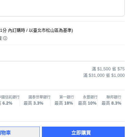
11分
內訂購時
/ 以臺北市松山區為基準
)
貨
滿 $1,500 省 $75
滿 $31,000 省 $1,000
中國信託銀行
國泰世華銀行
第一銀行
永豐銀行
聯邦銀行
兆
高
6.2%
最高
3.3%
最高
18%
最高
10%
最高
8.3%
最高
購物車
立即購買