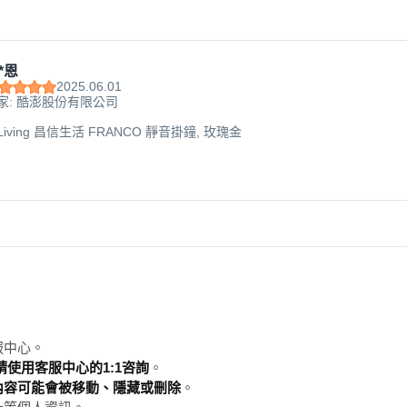
*恩
2025.06.01
家: 酷澎股份有限公司
n Living 昌信生活 FRANCO 靜音掛鐘, 玫瑰金
服中心。
使用客服中心的1:1咨詢
。
內容可能會被移動、隱藏或刪除
。