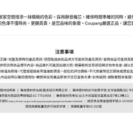
的居家空間增添一抹精緻的色彩。採用靜音機芯，確保時間準確的同時，
色澤不僅時尚，更顯高貴，是您品味的象徵。Coupang嚴選正品，讓