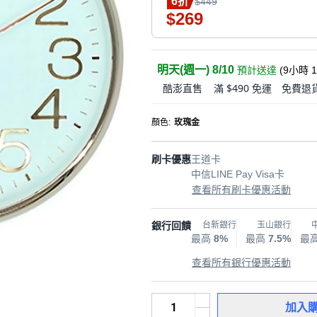
6折
$449
269
$
明天(週一) 8/10
預計送達
(
9小時 
酷澎直售
滿 $490 免運
免費退
顏色
:
玫瑰金
刷卡優惠
王道卡
中信LINE Pay Visa卡
查看所有刷卡優惠活動
銀行回饋
台新銀行
玉山銀行
最高
8%
最高
7.5%
最
查看所有銀行優惠活動
加入