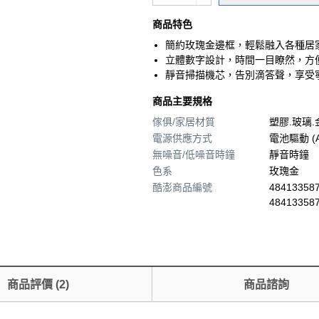
商品特色
簡約玫瑰金邊框，輕鬆融入各種居
立體數字設計，時間一目瞭然，方
靜音掃描機芯，告別滴答聲，享受
商品主要規格
傢俱/家居材質
塑膠.玻璃.
電源供應方式
電池驅動 (A
無噪音/低噪音時鐘
靜音時鐘
色系
玫瑰金
酷澎商品編號
484133587
48413358
商品評價
(
2
)
商品諮詢