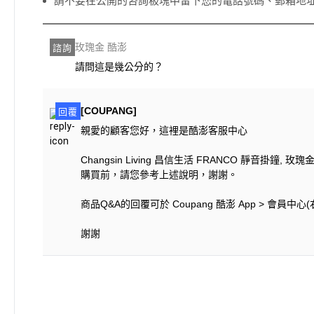
請不要在公開的咨詢板塊中留下您的電話號碼、郵箱地
玫瑰金 酷澎
諮詢
請問這是幾公分的？
[COUPANG]
回覆
親愛的顧客您好，這裡是酷澎客服中心
Changsin Living 昌信生活 FRANCO 靜音掛鐘, 玫瑰金
購買前，請您參考上述說明，謝謝。
商品Q&A的回覆可於 Coupang 酷澎 App > 會員中
謝謝