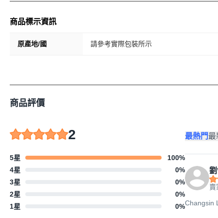
商品標示資訊
原產地/國
請參考實際包裝所示
商品評價
2
最熱門
最
5星
100
%
4星
0
%
劉
3星
0
%
賣
2星
0
%
Changsi
1星
0
%