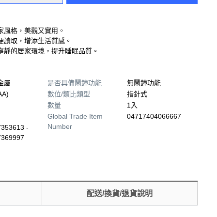
家風格，美觀又實用。
便讀取，增添生活質感。
寧靜的居家環境，提升睡眠品質。
金屬
是否具備鬧鐘功能
無鬧鐘功能
A)
數位/類比類型
指針式
數量
1入
Global Trade Item
04717404066667
Number
353613 -
7369997
配送/換貨/退貨說明