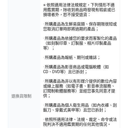
※ 依照適用法律法規規定，下列情形不適
用鑑賞期，除收到商品時發現有瑕疵或已
損壞者外，恕不接受退貨：
· 所購產品為生鮮易腐類、保存期限很短或
您取消訂單時即將過期的產品；
· 所購產品為依據您的要求而客製化的產品
（如刻製印章、訂製服、相片印製產品
等）；
· 所購產品為報紙、期刊或雜誌；
· 所購產品為影音商品或電腦軟體（如
CD、DVD等）且已拆封；
· 所購產品為非以有形媒介提供的數位內容
或線上服務（如電子書、影音串流服務、
訂閱制軟體服務等）並經您事先同意才提
供；
退換貨限制
· 所購產品為個人衛生用品（如內衣褲、刮
鬍刀、穿戴式美甲等）且您已拆封；
· 依照所適用法律、法規、裁定、命令或法
院判決不適用鑑賞期的任何其他情況。