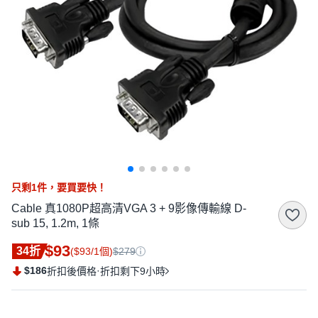
只剩
1
件，
要買要快！
Cable 真1080P超高清VGA 3 + 9影像傳輸線 D-
sub 15, 1.2m, 1條
$93
34折
($93/1個)
$279
$186
·
折扣後價格
折扣剩下9小時