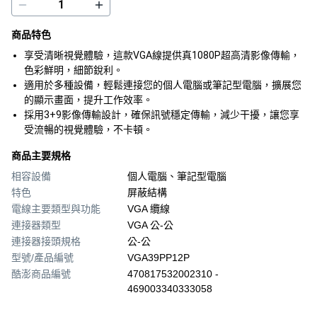
商品特色
享受清晰視覺體驗，這款VGA線提供真1080P超高清影像傳輸，
色彩鮮明，細節銳利。
適用於多種設備，輕鬆連接您的個人電腦或筆記型電腦，擴展您
的顯示畫面，提升工作效率。
採用3+9影像傳輸設計，確保訊號穩定傳輸，減少干擾，讓您享
受流暢的視覺體驗，不卡頓。
商品主要規格
相容設備
個人電腦、筆記型電腦
特色
屏蔽結構
電線主要類型與功能
VGA 纜線
連接器類型
VGA 公-公
連接器接頭規格
公-公
型號/產品編號
VGA39PP12P
酷澎商品編號
470817532002310 -
469003340333058