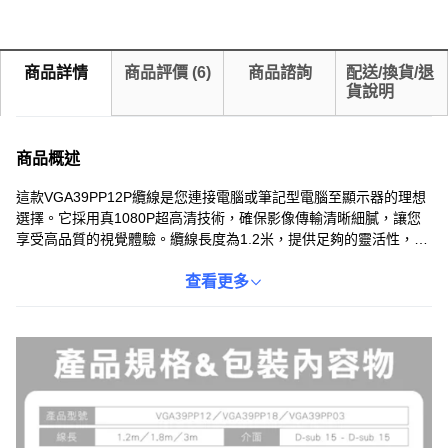
商品詳情
商品評價
(
6
)
商品諮詢
配送/換貨/退
貨說明
商品概述
這款VGA39PP12P纜線是您連接電腦或筆記型電腦至顯示器的理想
選擇。它採用真1080P超高清技術，確保影像傳輸清晰細膩，讓您
享受高品質的視覺體驗。纜線長度為1.2米，提供足夠的靈活性，方
便您在不同設備之間進行連接。此外，其屏蔽結構有效減少電磁干
擾，保證訊號傳輸的穩定性。無論是工作還是娛樂，這款VGA纜線
查看更多
都能滿足您對影像品質的嚴格要求，讓您輕鬆享受清晰穩定的畫
面。