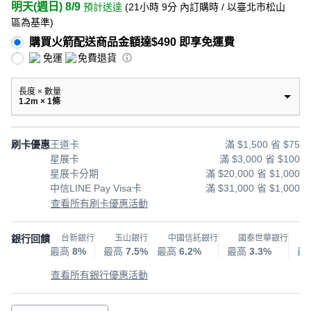
明天(週日) 8/9
預計送達
(
21小時 9分
內訂購時
/ 以臺北市松山
區為基準
)
購買火箭配送商品金額達$490 即享免運費
免運
免費退貨
長度 × 數量
1.2m × 1條
刷卡優惠
王道卡
滿 $1,500 省 $75
星展卡
滿 $3,000 省 $100
星展卡分期
滿 $20,000 省 $1,000
中信LINE Pay Visa卡
滿 $31,000 省 $1,000
查看所有刷卡優惠活動
銀行回饋
台新銀行
玉山銀行
中國信託銀行
國泰世華銀行
最高
8%
最高
7.5%
最高
6.2%
最高
3.3%
最
查看所有銀行優惠活動