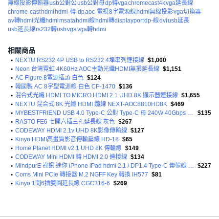
無線投影傳輸器
usb公對公
usb公對母
dp轉vga
chromecast4k
vga延長線
chrome-cast
hdmi
hdmi-轉-dp
aoc-電視
8字電源線
hdmi無線投影
vga切換器
av轉hdmi
光纖hdmi
msata
hdmi線
hdmi轉displayport
dp-線
dvi
usb延長
usb延長線
rs232轉usb
vga
vga轉hdmi
相關商品
•
NEXTU RS232 4P USB to RS232 4埠串列連接線
$1,000
•
Neon 台灣霓虹 4K60Hz AOC主動光纖HDMI無損延長線
$1,151
•
AC Figure 8電源插頭 白色
$124
•
韓國製 AC 8字型電源線 白色 CP-1470
$136
•
混合式光纖 HDMI TO MICRO HDMI 2.1 UHD 8K 顯示器連接線
$1,655
•
NEXTU 混合式 8K 光纖 HDMI 纜線 NEXT-AOC8810HD8K
$469
•
MYBESTFRIEND USB 4.0 Type-C 公對 Type-C 母 240W 40Gbps 延長線
$135
•
RASTO FE6 七開六插三孔延長線 灰色
$267
•
CODEWAY HDMI 2.1v UHD 8K影像傳輸線
$127
•
Kinyo HDMI高畫質影音傳輸扁線 HD-18
$65
•
Home Planet HDMI v2.1 UHD 8K 傳輸線
$149
•
CODEWAY Mini HDMI 轉 HDMI 2.0 連接線
$134
•
MindpurE 祿訊 迷你 iPhone iPad hdmi 2.1 / DP1.4 Type-C 傳輸線 DP1.2轉HDMI 4k60hz
$227
•
Coms Mini PCIe 轉接器 M.2 NGFF Key 轉換 IH577
$81
•
Kinyo 1開6插雙圓延長線 CGC316-6
$269