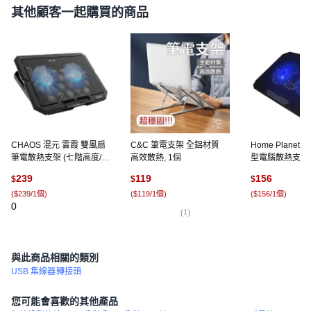
其他顧客一起購買的商品
CHAOS 混元 雲霞 雙風扇
C&C 筆電支架 全鋁材質
Home Planet
筆電散熱支架 (七階高度/支
高效散熱, 1個
型電腦散熱支架, 
援16吋), 1組, 黑色
239
119
156
$
$
$
(
$239/1個
)
(
$119/1個
)
(
$156/1個
)
0
(
1
)
(
1,
與此商品相關的類別
USB 集線器
轉接頭
您可能會喜歡的其他產品