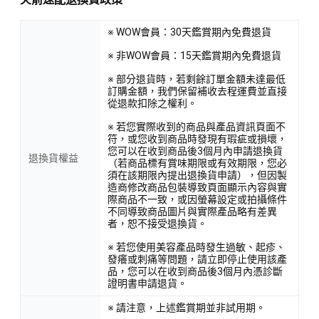
※ WOW會員：30天鑑賞期內免費退貨
※ 非WOW會員：15天鑑賞期內免費退貨
※ 部分退貨時，若剩餘訂單金額未達最低
訂購金額，我們保留補收去程運費並直接
從退款扣除之權利。
※ 若您實際收到的商品與產品資訊頁面不
符，或您收到商品時發現有瑕疵或損壞，
您可以在收到商品後3個月內申請退換貨
退換貨權益
（若商品標有賞味期限或有效期限，您必
須在該期限內提出退換貨申請），但因製
造商修改商品包裝導致頁面顯示內容與實
際商品不一致，或因螢幕設定或拍攝條件
不同導致商品圖片與實際產品略有差異
者，恕不接受退換貨。
※ 若您使用美容產品時發生過敏、起疹、
發癢或刺痛等問題，請立即停止使用該產
品，您可以在收到商品後3個月內憑診斷
證明書申請退貨。
※ 請注意，上述鑑賞期並非試用期。