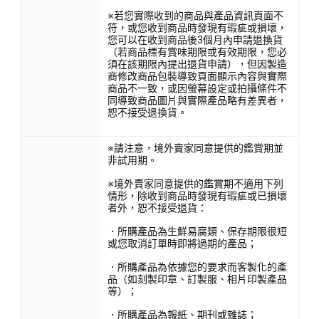
※若您實際收到的商品與產品資訊頁面不
符，或您收到商品時發現有瑕疵或損壞，
您可以在收到商品後3個月內申請退換貨
（若商品標有賞味期限或有效期限，您必
須在該期限內提出退貨申請），但因製造
商修改商品包裝導致頁面顯示內容與實際
商品不一致，或因螢幕設定或拍攝條件不
同導致商品圖片與實際產品略有差異者，
恕不接受退換貨。
※請注意，境外賣家同意提供的鑑賞期並
非試用期。
※境外賣家同意提供的鑑賞期不適用下列
情形，除收到商品時發現有瑕疵或已損壞
者外，恕不接受退貨：
．所購產品為生鮮易腐類、保存期限很短
或您取消訂單時即將過期的產品；
．所購產品為依據您的要求而客製化的產
品（如刻製印章、訂製服、相片印製產品
等）；
．所購產品為報紙、期刊或雜誌；