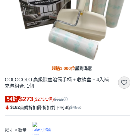
超過1,000位
感到滿意
COLOCOLO 高級除塵滾筒手柄 + 收納盒 + 4入補
充包組合, 1個
$273
54折
($273/1個)
$512
$182
·
$455
首購折扣價
折扣剩下9小時
尺寸 × 數量
尺寸指南