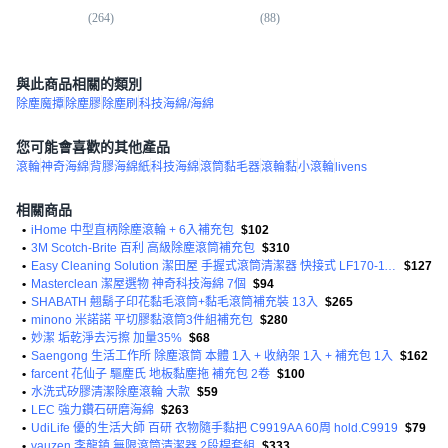
(
264
)
(
88
)
(
17
與此商品相關的類別
除塵魔撢
除塵膠
除塵刷
科技海綿/海綿
您可能會喜歡的其他產品
滾輪
神奇海綿
背膠海綿紙
科技海綿
滾筒黏毛器
滾輪黏
小滾輪
livens
相關商品
•
iHome 中型直柄除塵滾輪 + 6入補充包
$102
•
3M Scotch-Brite 百利 高級除塵滾筒補充包
$310
•
Easy Cleaning Solution 潔田屋 手握式滾筒清潔器 快接式 LF170-110
$127
•
Masterclean 潔屋選物 神奇科技海綿 7個
$94
•
SHABATH 翹鬍子印花黏毛滾筒+黏毛滾筒補充裝 13入
$265
•
minono 米諾諾 平切膠黏滾筒3件組補充包
$280
•
妙潔 垢乾淨去污擦 加量35%
$68
•
Saengong 生活工作所 除塵滾筒 本體 1入 + 收納架 1入 + 補充包 1入
$162
•
farcent 花仙子 驅塵氏 地板黏塵拖 補充包 2卷
$100
•
水洗式矽膠清潔除塵滾輪 大款
$59
•
LEC 強力鑽石研磨海綿
$263
•
UdiLife 優的生活大師 百研 衣物隨手黏把 C9919AA 60周 hold.C9919
$79
•
vauzen 李龍鎮 無限滾筒清潔器 2段桿套組
$333