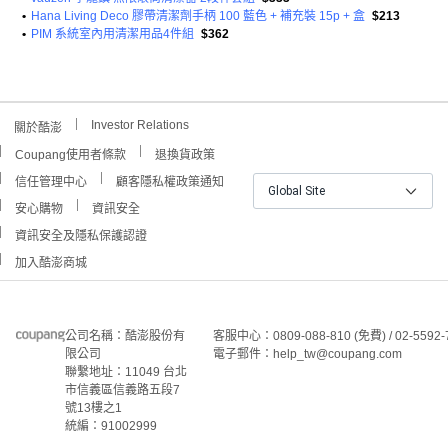
•
Hana Living Deco 膠帶清潔劑手柄 100 藍色 + 補充裝 15p + 盒
$213
•
PIM 系統室內用清潔用品4件組
$362
Investor Relations
關於酷澎
Coupang使用者條款
退換貨政策
信任管理中心
顧客隱私權政策通知
Global Site
安心購物
資訊安全
資訊安全及隱私保護認證
加入酷澎商城
公司名稱：酷澎股份有
客服中心：0809-088-810 (免費) / 02-5592-
限公司
電子郵件：help_tw@coupang.com
聯繫地址：11049 台北
市信義區信義路五段7
號13樓之1
統編：91002999