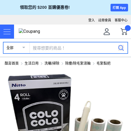
領取您的 $200 首購優惠卷!
打開 App
登入
註冊會員
客服中心
全部
酷澎首頁
生活日用
洗曬/掃除
除塵/除毛絮滾輪
毛絮黏把