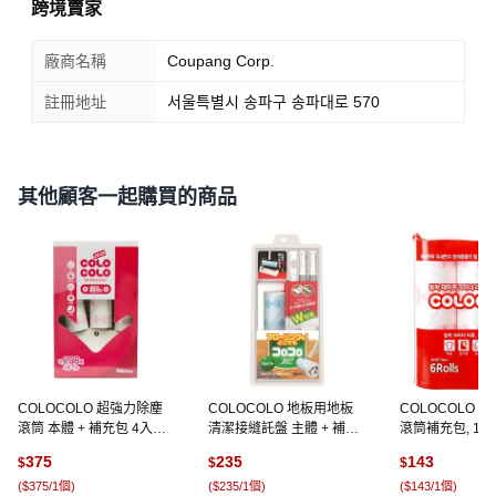
跨境賣家
廠商名稱
Coupang Corp.
註冊地址
서울특별시 송파구 송파대로 570
其他顧客一起購買的商品
COLOCOLO 超強力除塵
COLOCOLO 地板用地板
COLOCOLO 
滾筒 本體 + 補充包 4入組,
清潔接縫託盤 主體 + 補充
滾筒補充包, 1袋,
1套
包, 1個
375
235
143
$
$
$
(
$375/1個
)
(
$235/1個
)
(
$143/1個
)