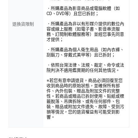
．所購產品為影音商品或電腦軟體（如
CD、DVD等）且您已拆封；
．所購產品為非以有形媒介提供的數位內
退換貨限制
容或線上服務（如電子書、影音串流服
務、訂閱制軟體服務等）並經您事先同意
才提供；
．所購產品為個人衛生用品（如內衣褲、
刮鬍刀、穿戴式美甲等）且已拆封；
．依照台灣法律、法規、裁定、命令或法
院判決不適用鑑賞期的任何其他情況。
※若您有意申請退貨，商品必須回復至您
收到商品時的原始狀態，並確保所有部
件、內外包裝、贈品及附加文件的完整
性。若商品或贈品已拆封使用、貼紙或標
籤脫落、吊牌拆除、或有任何部件、包
裝、贈品或附加文件遺失、故障、受到污
損等情況，您的退貨權益有可能受到影
響。