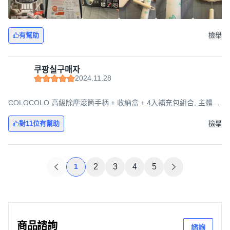
有幫助
檢舉
쿠팡실구매자
2024.11.28
COLOCOLO 高級除塵滾筒手柄 + 收納盒 + 4入補充包組合, 主體
(190 x 70 x 345 mm), 1個
對11位有幫助
檢舉
1
2
3
4
5
商品諮詢
諮詢