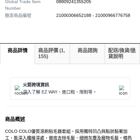
Global Trade Item
08809241355205
Number
酷澎商品編號
21000306652188 - 21000966776758
商品詳情
商品評價
(
1,
商品諮詢
配送/換貨/退
155
)
貨說明
火箭跨境資訊
深入了解 EZ WAY、進口稅、限制等。
商品概述
COLO COLO優質滾刷粘毛器套組，採用獨特凹凸與點狀黏著加
工，能深入纖維深處，徹底去除毛髮、細微灰塵及寵物毛髮。橘色