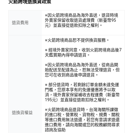
火箭跨境退換貨政策
※因火箭跨境商品為海外直送，退貨時境
外賣家保留收取退貨處理費（新臺幣95
退貨費用
元）並直接從退款扣除之權利。
※火箭跨境商品恕不提供換貨服務。
※ 經境外賣家同意，收到火箭跨境商品後7
天鑑賞期內得申請退貨。
※因火箭跨境商品為海外直送，從商品開
始配送至配達為止，恕無法受理退貨，但
您可在收到商品後申請退貨。
※ 部分退貨時，若剩餘訂單金額未達免運
門檻，您原本享有的免運優惠將予以取
消，境外賣家保留補收去程運費（新臺幣
195元）並直接從退款扣除之權利。
※火箭跨境商品退貨時，台灣海關所課徵
退換貨權益
的進口稅、營業稅、貨物稅、規費、關稅
等進口費用無法退還，若您有意請求退還
進口費用，請向海關或您的稅務顧問尋求
諮詢及協助