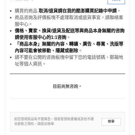
購買的商品
取消/退貨請在我的酷澎購買記錄中申請
。
商品咨詢及評價板塊不處理取消或退貨事宜，請聯絡客
服中心。
價格、賣家、換貨/退貨及配送等與商品本身無關的咨詢
請使用客服中心的1:1咨詢
。
「商品本身」無關的內容、轉讓、廣告、辱罵、洗版等
內容可能會被移動、隱藏或刪除
。
請不要在公開的咨詢板塊中留下您的電話號碼、郵箱地
址等個人資訊。
目前尚無咨詢。
如您發現商品有不實廣告、侵害智慧財產權或其他不適
檢舉
合銷售之情形，請提出檢舉