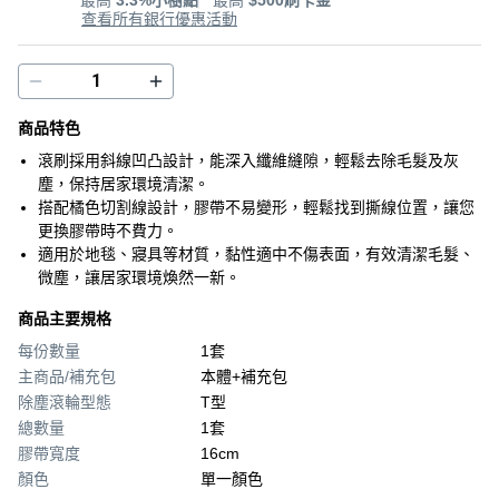
查看所有銀行優惠活動
商品特色
滾刷採用斜線凹凸設計，能深入纖維縫隙，輕鬆去除毛髮及灰
塵，保持居家環境清潔。
搭配橘色切割線設計，膠帶不易變形，輕鬆找到撕線位置，讓您
更換膠帶時不費力。
適用於地毯、寢具等材質，黏性適中不傷表面，有效清潔毛髮、
微塵，讓居家環境煥然一新。
商品主要規格
每份數量
1套
主商品/補充包
本體+補充包
除塵滾輪型態
T型
總數量
1套
膠帶寬度
16cm
顏色
單一顏色