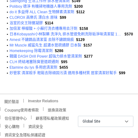
•
Saengong 生活工作所 排水管清潔劑
$149
•
Poliboy 德淨 有機掃地機器人專用洗劑
$200
•
do it 多益得 ALL Clean 生物酵素清潔劑
$112
•
CLOROX 高樂氏 漂白水 原味
$99
•
浴室的女王除黴凝膠
$114
•
加倍潔 檸檬酸 + 小蘇打洗衣槽專用去汙劑
$158
•
日本Kobayashi小林製藥 洗淨丸 排水管道免刷洗除垢淨味清潔錠 12入-無香藍
$570
•
Arnest 不鏽鋼品清潔膏 去除不鏽鋼燒痕
$129
•
Mr Muscle 威猛先生 超濃水管疏通膠 日本製
$157
•
Homekeeping 除霉清潔劑
$286
•
韓國 DASH Drill Power 超強力排水管清潔劑
$277
•
CLH 終結堵塞除臭管道疏通劑
$95
•
Etamine du lys 多用途清潔劑
$455
•
妙管家 清潔殺手 輕鬆去除頑固污漬 適用多種材質 居家清潔好幫手
$99
Investor Relations
關於酷澎
Coupang使用者條款
退換貨政策
信任管理中心
顧客隱私權政策通知
Global Site
安心購物
資訊安全
資訊安全及隱私保護認證