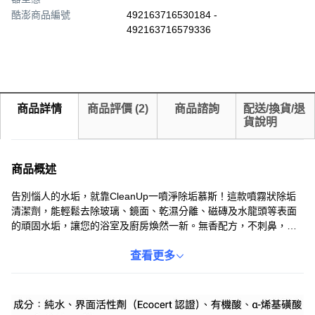
酷澎商品編號
492163716530184 -
492163716579336
商品詳情
商品評價
(
2
)
商品諮詢
配送/換貨/退
貨說明
商品概述
告別惱人的水垢，就靠CleanUp一噴淨除垢慕斯！這款噴霧狀除垢
清潔劑，能輕鬆去除玻璃、鏡面、乾濕分離、磁磚及水龍頭等表面
的頑固水垢，讓您的浴室及廚房煥然一新。無香配方，不刺鼻，使
用更安心。每瓶500ml，一次購買2瓶更划算，讓您輕鬆維持居家清
潔，享受潔淨舒適的生活空間。Coupang嚴選正品，台灣出貨，快
查看更多
速到貨，退貨輕鬆。