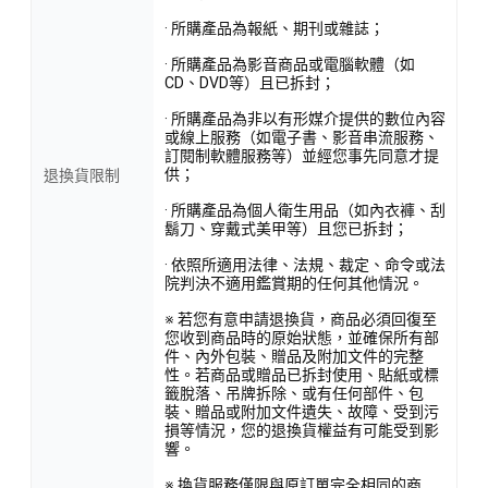
· 所購產品為報紙、期刊或雜誌；
· 所購產品為影音商品或電腦軟體（如
CD、DVD等）且已拆封；
· 所購產品為非以有形媒介提供的數位內容
或線上服務（如電子書、影音串流服務、
訂閱制軟體服務等）並經您事先同意才提
供；
退換貨限制
· 所購產品為個人衛生用品（如內衣褲、刮
鬍刀、穿戴式美甲等）且您已拆封；
· 依照所適用法律、法規、裁定、命令或法
院判決不適用鑑賞期的任何其他情況。
※ 若您有意申請退換貨，商品必須回復至
您收到商品時的原始狀態，並確保所有部
件、內外包裝、贈品及附加文件的完整
性。若商品或贈品已拆封使用、貼紙或標
籤脫落、吊牌拆除、或有任何部件、包
裝、贈品或附加文件遺失、故障、受到污
損等情況，您的退換貨權益有可能受到影
響。
※ 換貨服務僅限與原訂單完全相同的商