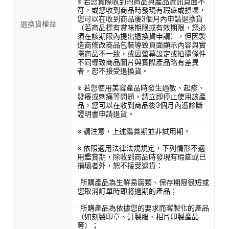
※ 若您實際收到的商品與產品資訊頁面不
符，或您收到商品時發現有瑕疵或損壞，
您可以在收到商品後3個月內申請退換貨
退換貨權益
（若商品標有賞味期限或有效期限，您必
須在該期限內提出退換貨申請），但因製
造商修改商品包裝導致頁面顯示內容與實
際商品不一致，或因螢幕設定或拍攝條件
不同導致商品圖片與實際產品略有差異
者，恕不接受退換貨。
※ 若您使用美容產品時發生過敏、起疹、
發癢或刺痛等問題，請立即停止使用該產
品，您可以在收到商品後3個月內憑診斷
證明書申請退貨。
※ 請注意，上述鑑賞期並非試用期。
※ 依照適用法律法規規定，下列情形不適
用鑑賞期，除收到商品時發現有瑕疵或已
損壞者外，恕不接受退貨：
· 所購產品為生鮮易腐類、保存期限很短或
您取消訂單時即將過期的產品；
· 所購產品為依據您的要求而客製化的產品
（如刻製印章、訂製服、相片印製產品
等）；