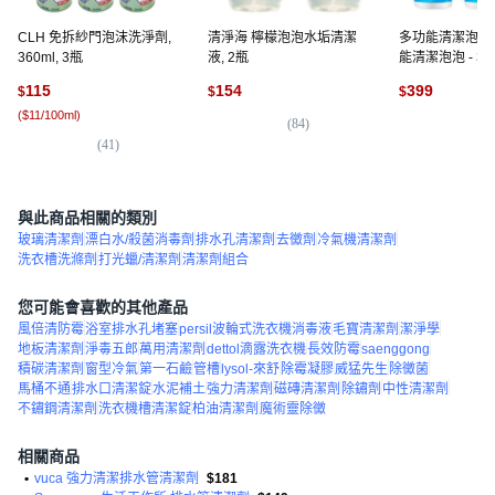
CLH 免拆紗門泡沫洗淨劑,
清淨海 檸檬泡泡水垢清潔
多功能清潔泡泡, 
360ml, 3瓶
液, 2瓶
能清潔泡泡 - 
裝】
115
154
399
$
$
$
(
$11/100ml
)
(
84
)
(
2
)
(
41
)
與此商品相關的類別
玻璃清潔劑
漂白水/殺菌消毒劑
排水孔清潔劑
去黴劑
冷氣機清潔劑
洗衣槽洗滌劑
打光蠟/清潔劑
清潔劑組合
您可能會喜歡的其他產品
風倍清防霉
浴室排水孔堵塞
persil波輪式洗衣機消毒液
毛寶清潔劑
潔淨學
地板清潔劑
淨毒五郎
萬用清潔劑
dettol滴露洗衣機
長效防霉
saenggong
積碳清潔劑
窗型冷氣
第一石鹼
管槽
lysol-來舒
除霉凝膠
威猛先生
除黴菌
馬桶不通
排水口清潔錠
水泥補土
強力清潔劑
磁磚清潔劑
除鏽劑
中性清潔劑
不鏽鋼清潔劑
洗衣機槽清潔錠
柏油清潔劑
魔術靈除黴
相關商品
•
vuca 強力清潔排水管清潔劑
$181