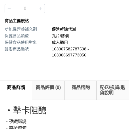
商品主要規格
功能性營養補充劑
促進新陳代謝
保健食品類型
丸片/膠囊
保健食品使用對象
成人通用
酷澎商品編號
163907582787598 -
163906697773056
商品詳情
商品評價
(
0
)
商品諮詢
配送/換貨/退
貨說明
・擊卡阻醣
・夜纖燃燒
・突破停滯