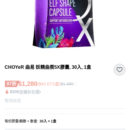
CHOYeR 曲易 妖精曲羨5X膠囊, 30入, 1盒
$1,280
87折
($42.67/1錠)
$1,480
$200
首購折扣價
暫時缺貨
每份膠囊/顆數 × 數量
:
30入 × 1盒