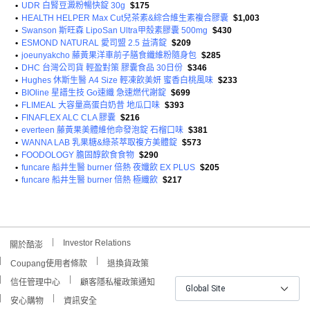
•
UDR 白腎豆澱粉暢快錠 30g
$175
•
HEALTH HELPER Max Cut兒茶素&綜合維生素複合膠囊
$1,003
•
Swanson 斯旺森 LipoSan Ultra甲殼素膠囊 500mg
$430
•
ESMOND NATURAL 愛司盟 2.5 益清錠
$209
•
joeunyakcho 藤黃果洋車前子膳食纖維粉隨身包
$285
•
DHC 台灣公司貨 輕盈對策 膠囊食品 30日份
$346
•
Hughes 休斯生醫 A4 Size 輕凍飲美妍 蜜香白桃風味
$233
•
BIOline 星譜生技 Go速纖 急速燃代謝錠
$699
•
FLIMEAL 大容量高蛋白奶昔 地瓜口味
$393
•
FINAFLEX ALC CLA 膠囊
$216
•
everteen 藤黃果美體維他命發泡錠 石榴口味
$381
•
WANNA LAB 乳果糖&綠茶萃取複方美體錠
$573
•
FOODOLOGY 膽固醇飲食食物
$290
•
funcare 船井生醫 burner 倍熱 夜孅飲 EX PLUS
$205
•
funcare 船井生醫 burner 倍熱 極纖飲
$217
Investor Relations
關於酷澎
Coupang使用者條款
退換貨政策
信任管理中心
顧客隱私權政策通知
Global Site
安心購物
資訊安全