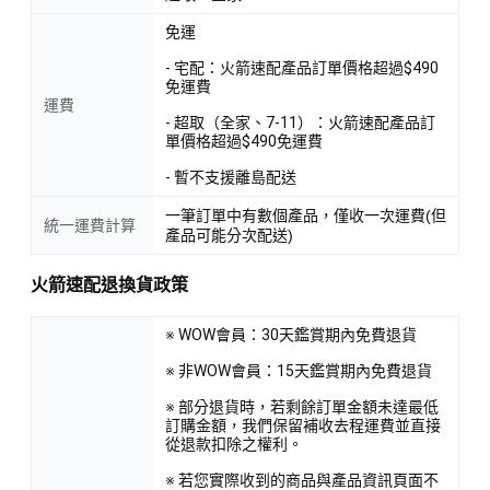
免運
- 宅配：火箭速配產品訂單價格超過$490
免運費
運費
- 超取（全家、7-11）：火箭速配產品訂
單價格超過$490免運費
- 暫不支援離島配送
一筆訂單中有數個產品，僅收一次運費(但
統一運費計算
產品可能分次配送)
火箭速配退換貨政策
※ WOW會員：30天鑑賞期內免費退貨
※ 非WOW會員：15天鑑賞期內免費退貨
※ 部分退貨時，若剩餘訂單金額未達最低
訂購金額，我們保留補收去程運費並直接
從退款扣除之權利。
※ 若您實際收到的商品與產品資訊頁面不