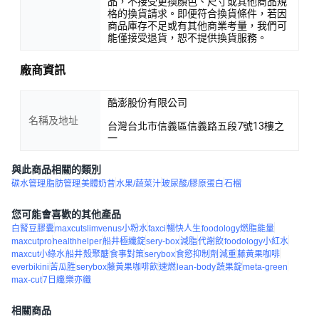
品，不接受更換顏色、尺寸或其他商品規
格的換貨請求。即便符合換貨條件，若因
商品庫存不足或有其他商業考量，我們可
能僅接受退貨，恕不提供換貨服務。
廠商資訊
酷澎股份有限公司
名稱及地址
台灣台北市信義區信義路五段7號13樓之
一
與此商品相關的類別
碳水管理
脂肪管理
美體奶昔
水果/蔬菜汁
玻尿酸/膠原蛋白
石榴
您可能會喜歡的其他產品
白腎豆膠囊
maxcutslimvenus小粉水
faxci
暢快人生
foodology燃脂能量
maxcutpro
healthhelper
船井極纖錠
sery-box
減脂
代謝飲
foodology小紅水
maxcut小綠水
船井
殼聚醣
食事對策
serybox
食慾抑制劑
減重
藤黃果咖啡
everbikini
苦瓜胜
serybox藤黃果咖啡飲
速燃
lean-body
蔬果錠
meta-green
max-cut
7日纖
樂亦纖
相關商品