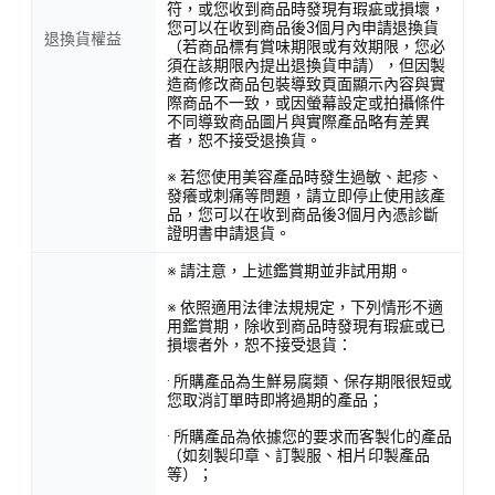
符，或您收到商品時發現有瑕疵或損壞，
您可以在收到商品後3個月內申請退換貨
退換貨權益
（若商品標有賞味期限或有效期限，您必
須在該期限內提出退換貨申請），但因製
造商修改商品包裝導致頁面顯示內容與實
際商品不一致，或因螢幕設定或拍攝條件
不同導致商品圖片與實際產品略有差異
者，恕不接受退換貨。
※ 若您使用美容產品時發生過敏、起疹、
發癢或刺痛等問題，請立即停止使用該產
品，您可以在收到商品後3個月內憑診斷
證明書申請退貨。
※ 請注意，上述鑑賞期並非試用期。
※ 依照適用法律法規規定，下列情形不適
用鑑賞期，除收到商品時發現有瑕疵或已
損壞者外，恕不接受退貨：
· 所購產品為生鮮易腐類、保存期限很短或
您取消訂單時即將過期的產品；
· 所購產品為依據您的要求而客製化的產品
（如刻製印章、訂製服、相片印製產品
等）；