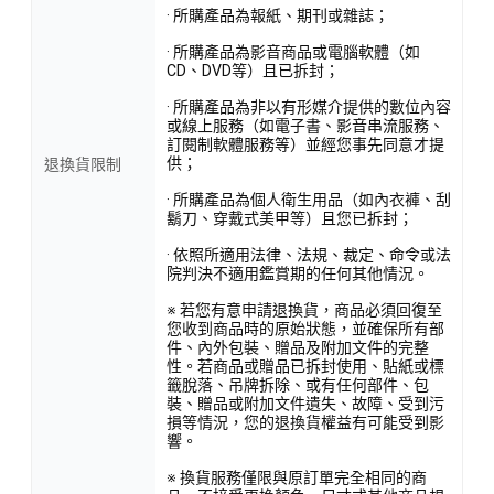
· 所購產品為報紙、期刊或雜誌；
· 所購產品為影音商品或電腦軟體（如
CD、DVD等）且已拆封；
· 所購產品為非以有形媒介提供的數位內容
或線上服務（如電子書、影音串流服務、
訂閱制軟體服務等）並經您事先同意才提
供；
退換貨限制
· 所購產品為個人衛生用品（如內衣褲、刮
鬍刀、穿戴式美甲等）且您已拆封；
· 依照所適用法律、法規、裁定、命令或法
院判決不適用鑑賞期的任何其他情況。
※ 若您有意申請退換貨，商品必須回復至
您收到商品時的原始狀態，並確保所有部
件、內外包裝、贈品及附加文件的完整
性。若商品或贈品已拆封使用、貼紙或標
籤脫落、吊牌拆除、或有任何部件、包
裝、贈品或附加文件遺失、故障、受到污
損等情況，您的退換貨權益有可能受到影
響。
※ 換貨服務僅限與原訂單完全相同的商