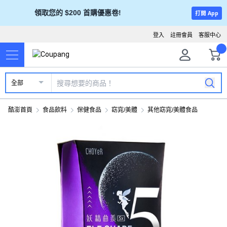
領取您的 $200 首購優惠卷!
打開 App
登入
註冊會員
客服中心
全部
酷澎首頁
食品飲料
保健食品
窈窕/美體
其他窈窕/美體食品