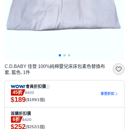
C.D.BABY 佳登 100%純棉嬰兒床床包素色替換布
套, 藍色, 1件
會員折扣價
45折
$420
享受折扣
189
$
($189/1個)
首購折扣價
6折
$420
252
$
($252/1個)