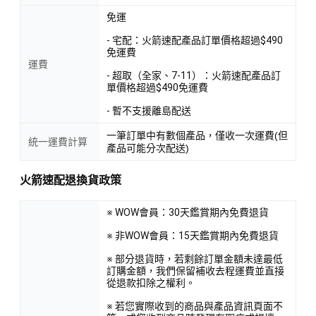
免運
- 宅配：火箭速配產品訂單價格超過$490
免運費
運費
- 超取（全家、7-11）：火箭速配產品訂
單價格超過$490免運費
- 暫不支援離島配送
一筆訂單中有數個產品，僅收一次運費(但
統一運費計算
產品可能分次配送)
火箭速配退換貨政策
※ WOW會員：30天鑑賞期內免費退貨
※ 非WOW會員：15天鑑賞期內免費退貨
※ 部分退貨時，若剩餘訂單金額未達最低
訂購金額，我們保留補收去程運費並直接
從退款扣除之權利。
※ 若您實際收到的商品與產品資訊頁面不