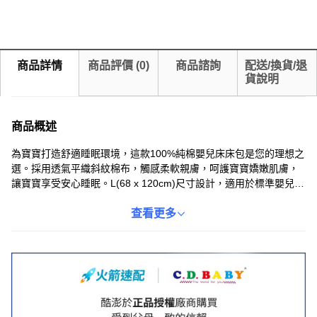
商品詳情
商品評價
(
0
)
商品諮詢
配送/換貨/退
貨說明
商品概述
為寶寶打造舒適睡眠環境，這款100%純棉嬰兒床床包是您的理想之
選。採用透氣平織斜紋棉布，觸感柔軟親膚，呵護寶寶嬌嫩肌膚，
讓寶寶享受安心睡眠。L(68 x 120cm)尺寸設計，適用於標準嬰兒
床，四周鬆緊帶裙邊設計，方便固定，不易滑動。藍色素色設計，
簡約大方，易於搭配各種風格的嬰兒房。可機洗設計，方便清潔，
查看更多
讓您輕鬆保持床包的清潔衛生。經檢驗不含甲醛等有害物質，低過
敏性材質，安全可靠，給寶寶健康呵護。