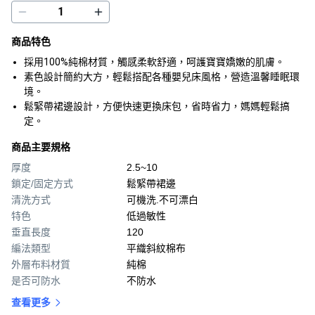
商品特色
採用100%純棉材質，觸感柔軟舒適，呵護寶寶嬌嫩的肌膚。
素色設計簡約大方，輕鬆搭配各種嬰兒床風格，營造溫馨睡眠環
境。
鬆緊帶裙邊設計，方便快速更換床包，省時省力，媽媽輕鬆搞
定。
商品主要規格
厚度
2.5~10
鎖定/固定方式
鬆緊帶裙邊
清洗方式
可機洗.不可漂白
特色
低過敏性
垂直長度
120
編法類型
平織斜紋棉布
外層布料材質
純棉
是否可防水
不防水
查看更多