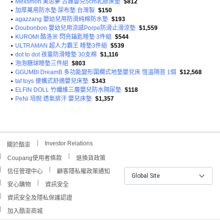
•
Mexsmon 美思夢 古錐嬰兒5cm乳膠床墊
$812
•
加厚萬用防水墊 尿布墊 台灣製
$150
•
agazzang 嬰幼兒用防滑純棉防水墊
$193
•
Doubonbon 嬰幼兒用涼感Porpe防滑止滑涼墊
$1,559
•
KUROMI 酷洛米 閃亮鑰匙睡墊 3件組
$544
•
ULTRAMAN 超人力霸王 睡墊3件組
$539
•
dot to dot 孩童防滑睡墊 30支棉
$1,116
•
泡泡糖球睡墊三件組
$803
•
GGUMBI DreamB 多功能變形圍欄式地墊嬰兒床 恆溫隔音 1個
$12,568
•
taf toys 便攜式舒適嬰兒床墊
$343
•
ELFIN DOLL 竹纖維三層嬰兒防水隔尿墊
$118
•
PeNi 培婗 透氣排汗 嬰兒床墊
$1,357
Investor Relations
關於酷澎
Coupang使用者條款
退換貨政策
信任管理中心
顧客隱私權政策通知
Global Site
安心購物
資訊安全
資訊安全及隱私保護認證
加入酷澎商城