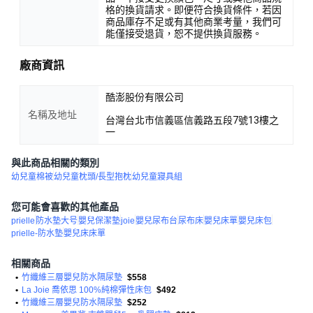
格的換貨請求。即便符合換貨條件，若因
商品庫存不足或有其他商業考量，我們可
能僅接受退貨，恕不提供換貨服務。
廠商資訊
酷澎股份有限公司
名稱及地址
台灣台北市信義區信義路五段7號13樓之
一
與此商品相關的類別
幼兒童棉被
幼兒童枕頭/長型抱枕
幼兒童寢具組
您可能會喜歡的其他產品
prielle
防水墊大号
嬰兒保潔墊
joie
嬰兒尿布台
尿布床
嬰兒床單
嬰兒床包
prielle-防水墊
嬰兒床床單
相關商品
•
竹纖維三層嬰兒防水隔尿墊
$558
•
La Joie 喬依思 100%純棉彈性床包
$492
•
竹纖維三層嬰兒防水隔尿墊
$252