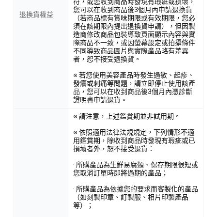
符，或您收到商品時發現有瑕疵或損壞，
您可以在收到商品後3個月內申請退換貨
退換貨權益
（若商品標有賞味期限或有效期限，您必
須在該期限內提出退換貨申請），但因製
造商修改商品包裝導致頁面顯示內容與實
際商品不一致，或因螢幕設定或拍攝條件
不同導致商品圖片與實際產品略有差異
者，恕不接受退換貨。
※ 若您使用美容產品時發生過敏、起疹、
發癢或刺痛等問題，請立即停止使用該產
品，您可以在收到商品後3個月內憑診斷
證明書申請退貨。
※ 請注意，上述鑑賞期並非試用期。
※ 依照適用法律法規規定，下列情形不適
用鑑賞期，除收到商品時發現有瑕疵或已
損壞者外，恕不接受退貨：
· 所購產品為生鮮易腐類、保存期限很短或
您取消訂單時即將過期的產品；
· 所購產品為依據您的要求而客製化的產品
（如刻製印章、訂製服、相片印製產品
等）；