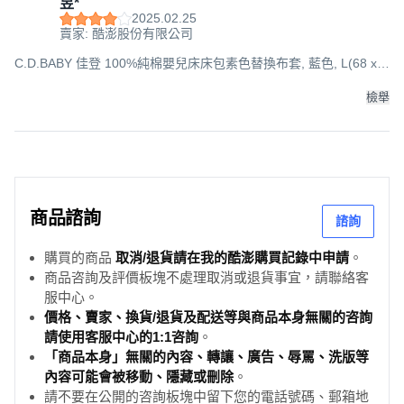
昱*
2025.02.25
賣家: 酷澎股份有限公司
C.D.BABY 佳登 100%純棉嬰兒床床包素色替換布套, 藍色, L(68 x
120cm), 1件
檢舉
商品諮詢
諮詢
購買的商品
取消/退貨請在我的酷澎購買記錄中申請
。
商品咨詢及評價板塊不處理取消或退貨事宜，請聯絡客
服中心。
價格、賣家、換貨/退貨及配送等與商品本身無關的咨詢
請使用客服中心的1:1咨詢
。
「商品本身」無關的內容、轉讓、廣告、辱罵、洗版等
內容可能會被移動、隱藏或刪除
。
請不要在公開的咨詢板塊中留下您的電話號碼、郵箱地