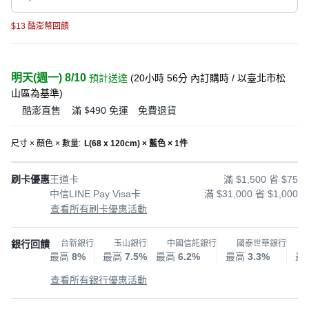
$13 酷澎幣回饋
明天(週一) 8/10
預計送達
(
20小時 56分
內訂購時
/ 以臺北市松
山區為基準
)
酷澎直售
滿 $490 免運
免費退貨
尺寸 × 顏色 × 數量
:
L(68 x 120cm) × 藍色 × 1件
刷卡優惠
王道卡
滿 $1,500 省 $75
中信LINE Pay Visa卡
滿 $31,000 省 $1,000
查看所有刷卡優惠活動
銀行回饋
台新銀行
玉山銀行
中國信託銀行
國泰世華銀行
最高
8%
最高
7.5%
最高
6.2%
最高
3.3%
最
查看所有銀行優惠活動