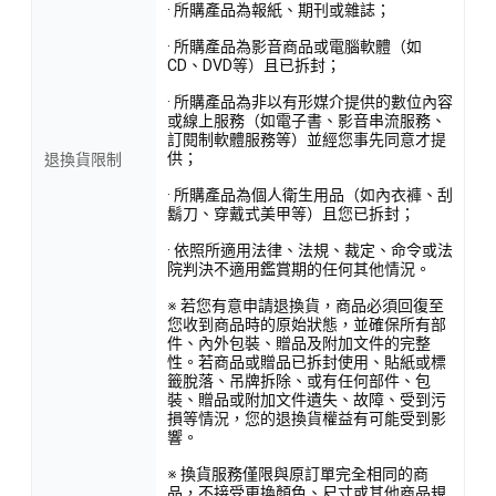
· 所購產品為報紙、期刊或雜誌；
· 所購產品為影音商品或電腦軟體（如
CD、DVD等）且已拆封；
· 所購產品為非以有形媒介提供的數位內容
或線上服務（如電子書、影音串流服務、
訂閱制軟體服務等）並經您事先同意才提
供；
退換貨限制
· 所購產品為個人衛生用品（如內衣褲、刮
鬍刀、穿戴式美甲等）且您已拆封；
· 依照所適用法律、法規、裁定、命令或法
院判決不適用鑑賞期的任何其他情況。
※ 若您有意申請退換貨，商品必須回復至
您收到商品時的原始狀態，並確保所有部
件、內外包裝、贈品及附加文件的完整
性。若商品或贈品已拆封使用、貼紙或標
籤脫落、吊牌拆除、或有任何部件、包
裝、贈品或附加文件遺失、故障、受到污
損等情況，您的退換貨權益有可能受到影
響。
※ 換貨服務僅限與原訂單完全相同的商
品，不接受更換顏色、尺寸或其他商品規