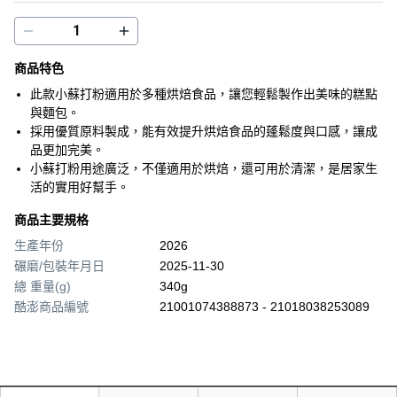
商品特色
此款小蘇打粉適用於多種烘焙食品，讓您輕鬆製作出美味的糕點
與麵包。
採用優質原料製成，能有效提升烘焙食品的蓬鬆度與口感，讓成
品更加完美。
小蘇打粉用途廣泛，不僅適用於烘焙，還可用於清潔，是居家生
活的實用好幫手。
商品主要規格
生產年份
2026
碾磨/包裝年月日
2025-11-30
總 重量(g)
340g
酷澎商品編號
21001074388873 - 21018038253089