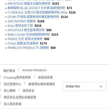
•
KRUSTEAZ 蜂蜜玉米麵包預拌粉
$103
•
聯華製粉 BLUE JACKET 水手牌 鬆餅預拌粉
$73
•
CJ BEKSUL 白雪 DIY黃豆粉糖餅預拌粉 300g
$116
•
OTOKI 不倒翁 超簡單馬鈴薯煎餅預拌粉
$124
•
SAF INSTANT 乾酵母
$169
•
Knox 原味吉利丁粉
$516
•
KRUSTEAZ 野生藍莓瑪芬粉
$90
•
Betty Crocker 紅絲絨蛋糕預拌粉
$114
•
FANGS 方氏 香草冰淇淋粉
$90
•
Crisco 起酥油 奶油風味
$174
•
PAMELA'S PRODUCTS 發酵粉
$60
Investor Relations
關於酷澎
Coupang使用者條款
退換貨政策
信任管理中心
顧客隱私權政策通知
Global Site
安心購物
資訊安全
資訊安全及隱私保護認證
加入酷澎商城