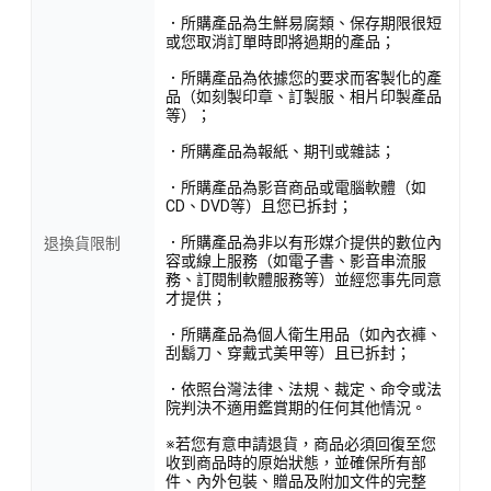
．所購產品為生鮮易腐類、保存期限很短
或您取消訂單時即將過期的產品；
．所購產品為依據您的要求而客製化的產
品（如刻製印章、訂製服、相片印製產品
等）；
．所購產品為報紙、期刊或雜誌；
．所購產品為影音商品或電腦軟體（如
CD、DVD等）且您已拆封；
．所購產品為非以有形媒介提供的數位內
退換貨限制
容或線上服務（如電子書、影音串流服
務、訂閱制軟體服務等）並經您事先同意
才提供；
．所購產品為個人衛生用品（如內衣褲、
刮鬍刀、穿戴式美甲等）且已拆封；
．依照台灣法律、法規、裁定、命令或法
院判決不適用鑑賞期的任何其他情況。
※若您有意申請退貨，商品必須回復至您
收到商品時的原始狀態，並確保所有部
件、內外包裝、贈品及附加文件的完整