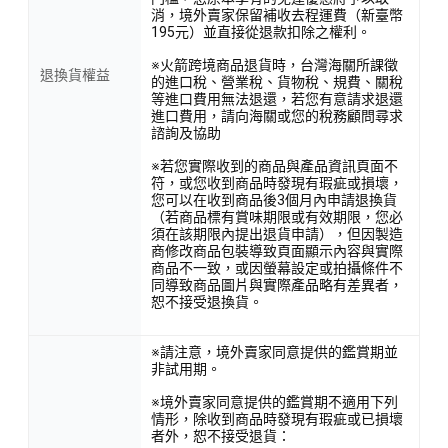
消，境外賣家保留補收去程運費（新臺幣
195元）並直接從退款扣除之權利。
※火箭跨境商品退貨時，台灣海關所課徵
退換貨權益
的進口稅、營業稅、貨物稅、規費、關稅
等進口費用無法退還，若您有意請求退還
進口費用，請向海關或您的稅務顧問尋求
諮詢及協助
※若您實際收到的商品與產品資訊頁面不
符，或您收到商品時發現有瑕疵或損壞，
您可以在收到商品後3個月內申請退換貨
（若商品標有賞味期限或有效期限，您必
須在該期限內提出退貨申請），但因製造
商修改商品包裝導致頁面顯示內容與實際
商品不一致，或因螢幕設定或拍攝條件不
同導致商品圖片與實際產品略有差異者，
恕不接受退換貨。
※請注意，境外賣家同意提供的鑑賞期並
非試用期。
※境外賣家同意提供的鑑賞期不適用下列
情形，除收到商品時發現有瑕疵或已損壞
者外，恕不接受退貨：