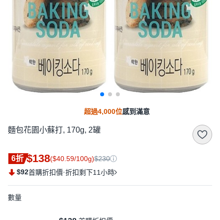
超過4,000位
感到滿意
麵包花園小蘇打, 170g, 2罐
$138
6折
($40.59/100g)
$230
$92
·
首購折扣價
折扣剩下11小時
數量