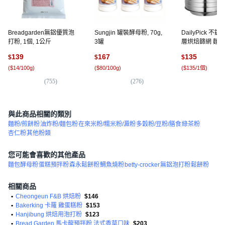
Breadgarden無鋁優質泡
Sungjin 罐裝酵母粉, 70g,
DailyPick 
打粉, 1個, 1公斤
3罐
層烘焙篩網 麵粉篩
一顏色
139
167
135
$
$
$
(
$14/100g
)
(
$80/100g
)
(
$135/1個
)
(
755
)
(
276
)
(
5
與此商品相關的類別
麵粉/煎餅粉
油炸粉/麵包粉
在來米粉/糯米粉/澱粉
多穀粉/豆粉/膳食
綠茶粉
杏仁粉
其他粉類
您可能會喜歡的其他產品
麵包酵母粉
蛋糕預拌粉
森永鬆餅粉
鯛魚燒粉
betty-crocker
無鋁泡打粉
鬆餅粉
相關商品
•
Cheongeun F&B 烘焙粉
$146
•
Bakerking 卡羅 雞蛋糕粉
$153
•
Hanjibung 烘焙用泡打粉
$123
•
Bread Garden 馬卡龍預拌粉 法式香草口味
$203