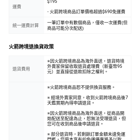
$195
運費
- 火箭跨境商品訂單價格超過$690免運費
一筆訂單中有數個商品，僅收一次運費(但
統一運費計算
商品可能分次配送)
火箭跨境退換貨政策
※因火箭跨境商品為海外直送，退貨時境
外賣家保留收取退貨處理費（新臺幣95
退貨費用
元）並直接從退款扣除之權利。
※火箭跨境商品恕不提供換貨服務。
※ 經境外賣家同意，收到火箭跨境商品後7
天鑑賞期內得申請退貨。
※因火箭跨境商品為海外直送，從商品開
始配送至配達為止，恕無法受理退貨，但
您可在收到商品後申請退貨。
※ 部分退貨時，若剩餘訂單金額未達免運
門檻，您原本享有的免運優惠將予以取