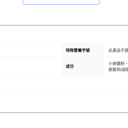
特殊營養字號
此產品不
小麥麵粉
成分
膨脹劑(碳