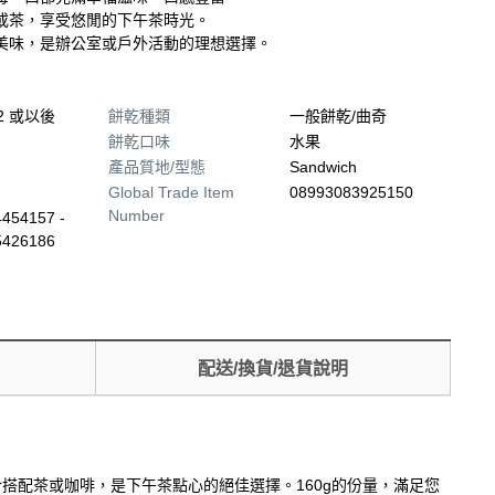
或茶，享受悠閒的下午茶時光。
美味，是辦公室或戶外活動的理想選擇。
02 或以後
餅乾種類
一般餅乾/曲奇
餅乾口味
水果
產品質地/型態
Sandwich
Global Trade Item
08993083925150
Number
454157 -
5426186
配送/換貨/退貨說明
搭配茶或咖啡，是下午茶點心的絕佳選擇。160g的份量，滿足您