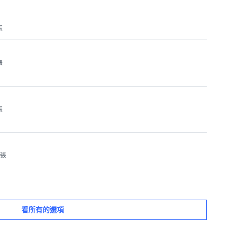
張
張
張
1張
看所有的選項