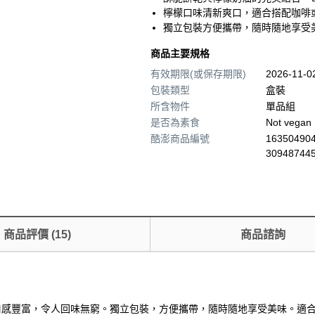
檸檬口味清新爽口，適合搭配咖啡
獨立包裝方便攜帶，隨時隨地享受
商品主要規格
有效期限(或保存期限)
2026-11-
包裝類型
盒裝
所含物件
單品組
是否為素食
Not vegan
酷澎商品編號
163504904
30948744
商品評價
(
15
)
商品諮詢
，口感豐富，令人回味無窮。獨立包裝，方便攜帶，隨時隨地享受美味。適合