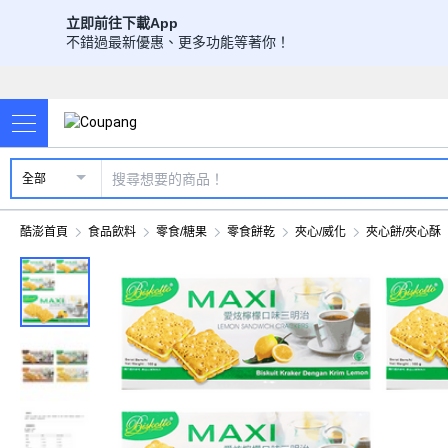
立即前往下載App
不錯過最新優惠、更多功能等著你！
全部
酷澎首頁
食品飲料
零食/糖果
零食餅乾
夾心/威化
夾心餅/夾心酥