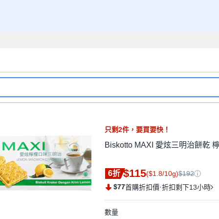
只剩
2
件，
要買要快！
Biskotto MAXI 愛炫三明治餅乾 檸
$115
6折
($1.8/10g)
$192
$77
·
首購折扣價
折扣剩下13小時
數量