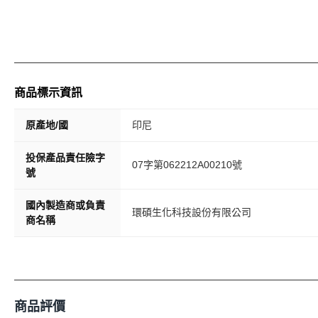
商品標示資訊
原產地/國
印尼
投保產品責任險字
07字第062212A00210號
號
國內製造商或負責
環碩生化科技設份有限公司
商名稱
商品評價