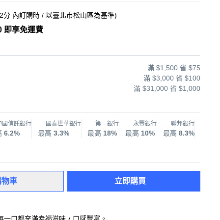
22分
內訂購時
/ 以臺北市松山區為基準
)
0 即享免運費
滿 $1,500 省 $75
滿 $3,000 省 $100
滿 $31,000 省 $1,000
中國信託銀行
國泰世華銀行
第一銀行
永豐銀行
聯邦銀行
兆
高
6.2%
最高
3.3%
最高
18%
最高
10%
最高
8.3%
最高
購物車
立即購買
每一口都充滿幸福滋味，口感豐富。