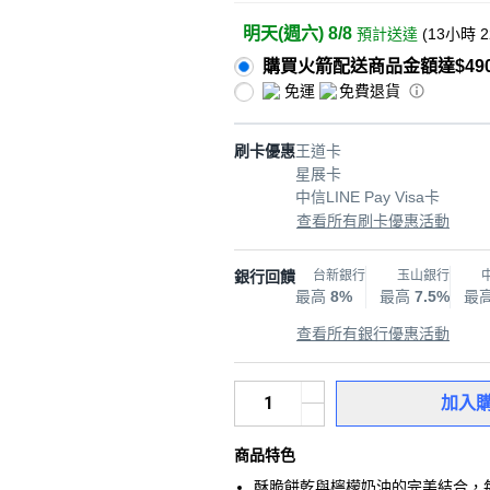
明天(週六) 8/8
預計送達
(
13小時 
購買火箭配送商品金額達$49
免運
免費退貨
刷卡優惠
王道卡
星展卡
中信LINE Pay Visa卡
查看所有刷卡優惠活動
銀行回饋
台新銀行
玉山銀行
最高
8%
最高
7.5%
最
查看所有銀行優惠活動
加入
商品特色
酥脆餅乾與檸檬奶油的完美結合，