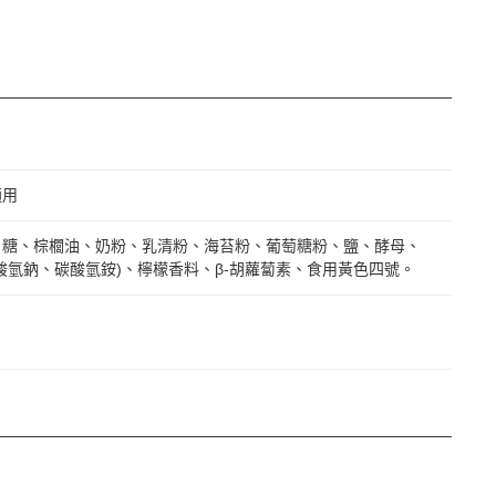
適用
、糖、棕櫚油、奶粉、乳清粉、海苔粉、葡萄糖粉、鹽、酵母、
酸氫鈉、碳酸氫銨)、檸檬香料、β-胡蘿蔔素、食用黃色四號。