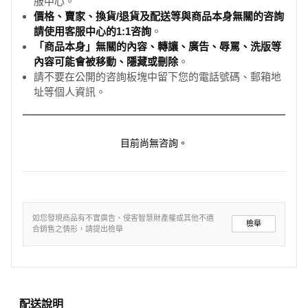
服中心。
價格、賣家、換貨/退貨及配送等與商品本身無關的咨詢
請使用客服中心的1:1咨詢
。
「商品本身」無關的內容、轉讓、廣告、辱罵、洗版等
內容可能會被移動、隱藏或刪除
。
請不要在公開的咨詢板塊中留下您的電話號碼、郵箱地
址等個人資訊。
目前尚無咨詢。
如您發現商品有不實廣告、侵害智慧財產權或其他不適
檢舉
合銷售之情形，請提出檢舉
配送說明