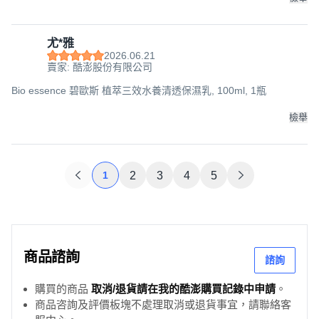
尤*雅
2026.06.21
賣家: 酷澎股份有限公司
Bio essence 碧歐斯 植萃三效水養清透保濕乳, 100ml, 1瓶
檢舉
1
2
3
4
5
商品諮詢
諮詢
購買的商品
取消/退貨請在我的酷澎購買記錄中申請
。
商品咨詢及評價板塊不處理取消或退貨事宜，請聯絡客