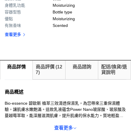
身體乳功能
Moisturizing
容器型態
Bottle type
優點
Moisturizing
有無香味
Scented
查看更多
商品詳情
商品評價
(
12
商品諮詢
配送/換貨/退
7
)
貨說明
商品概述
Bio-essence 碧歐斯 植萃三效清透保濕乳，為您帶來三重保濕體
驗，讓肌膚水嫩飽滿。這款乳液蘊含Power Nano玻尿酸、玻尿酸及
蔓越莓萃取，能深層滋潤肌膚，提升肌膚的保水能力。質地輕盈，
易於吸收，適合一般膚質使用。使用後，肌膚感覺清爽不黏膩，展
現健康光澤。容量為100ml，讓您隨時隨地都能享受保濕呵護。
查看更多