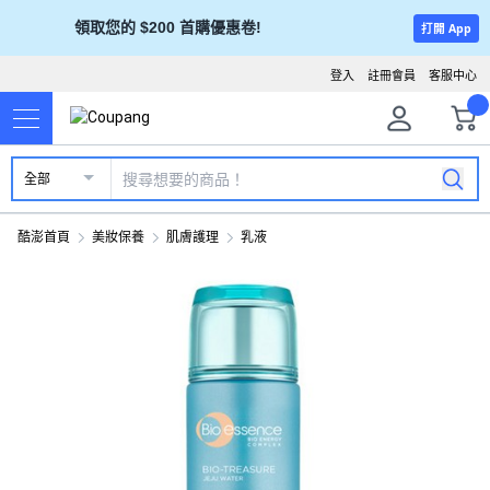
領取您的 $200 首購優惠卷!
打開 App
登入
註冊會員
客服中心
全部
酷澎首頁
美妝保養
肌膚護理
乳液