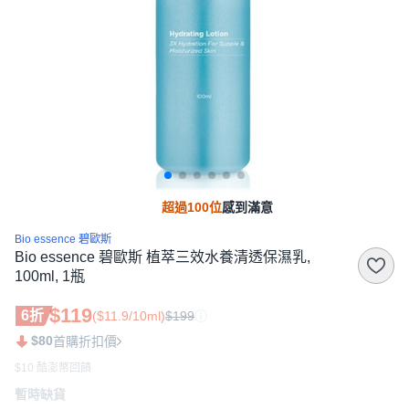
超過100位
感到滿意
Bio essence 碧歐斯
Bio essence 碧歐斯 植萃三效水養清透保濕乳,
100ml, 1瓶
$119
6折
($11.9/10ml)
$199
$80
首購折扣價
$10 酷澎幣回饋
暫時缺貨