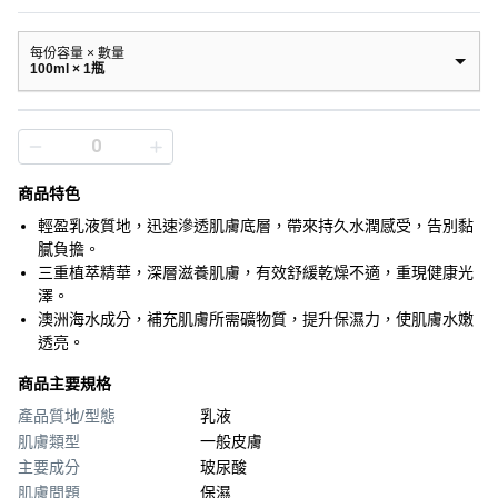
每份容量 × 數量
100ml × 1瓶
商品特色
輕盈乳液質地，迅速滲透肌膚底層，帶來持久水潤感受，告別黏
膩負擔。
三重植萃精華，深層滋養肌膚，有效舒緩乾燥不適，重現健康光
澤。
澳洲海水成分，補充肌膚所需礦物質，提升保濕力，使肌膚水嫩
透亮。
商品主要規格
產品質地/型態
乳液
肌膚類型
一般皮膚
主要成分
玻尿酸
肌膚問題
保濕