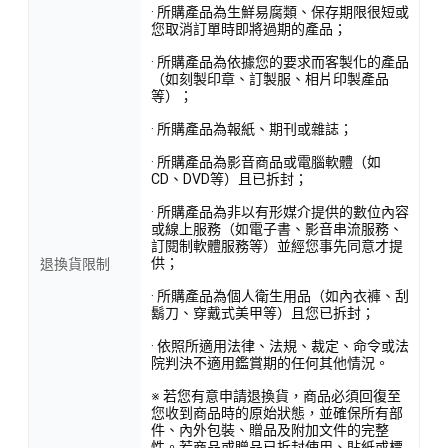
· 所購產品為生鮮易腐類、保存期限很短或
您取消訂單時即將過期的產品；
· 所購產品為依據您的要求而客製化的產品
（如刻製印章、訂製服、相片印製產品
等）；
· 所購產品為報紙、期刊或雜誌；
· 所購產品為影音商品或電腦軟體（如
CD、DVD等）且已拆封；
· 所購產品為非以有形媒介提供的數位內容
或線上服務（如電子書、影音串流服務、
訂閱制軟體服務等）並經您事先同意才提
供；
退換貨限制
· 所購產品為個人衛生用品（如內衣褲、刮
鬍刀、穿戴式美甲等）且您已拆封；
· 依照所適用法律、法規、裁定、命令或法
院判決不適用鑑賞期的任何其他情況。
※ 若您有意申請退換貨，商品必須回復至
您收到商品時的原始狀態，並確保所有部
件、內外包裝、贈品及附加文件的完整
性。若商品或贈品已拆封使用、貼紙或標