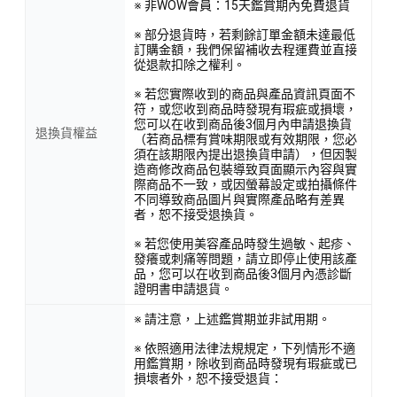
※ 非WOW會員：15天鑑賞期內免費退貨
※ 部分退貨時，若剩餘訂單金額未達最低
訂購金額，我們保留補收去程運費並直接
從退款扣除之權利。
※ 若您實際收到的商品與產品資訊頁面不
符，或您收到商品時發現有瑕疵或損壞，
您可以在收到商品後3個月內申請退換貨
退換貨權益
（若商品標有賞味期限或有效期限，您必
須在該期限內提出退換貨申請），但因製
造商修改商品包裝導致頁面顯示內容與實
際商品不一致，或因螢幕設定或拍攝條件
不同導致商品圖片與實際產品略有差異
者，恕不接受退換貨。
※ 若您使用美容產品時發生過敏、起疹、
發癢或刺痛等問題，請立即停止使用該產
品，您可以在收到商品後3個月內憑診斷
證明書申請退貨。
※ 請注意，上述鑑賞期並非試用期。
※ 依照適用法律法規規定，下列情形不適
用鑑賞期，除收到商品時發現有瑕疵或已
損壞者外，恕不接受退貨：