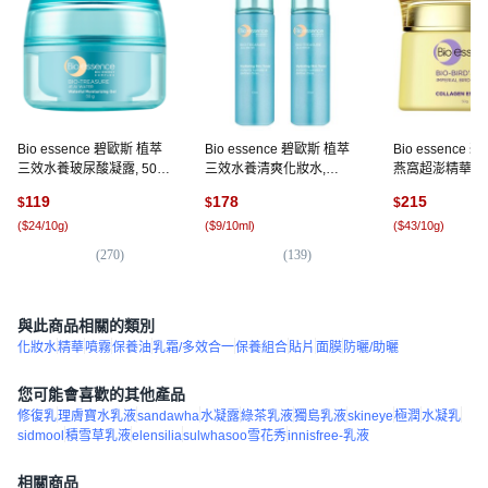
Bio essence 碧歐斯 植萃
Bio essence 碧歐斯 植萃
Bio essence
三效水養玻尿酸凝露, 50g,
三效水養清爽化妝水,
燕窩超澎精華霜, 5
1瓶
100ml, 2瓶
119
178
215
$
$
$
(
$24/10g
)
(
$9/10ml
)
(
$43/10g
)
(
270
)
(
139
)
(
1
與此商品相關的類別
化妝水
精華
噴霧
保養油
乳霜/多效合一
保養組合
貼片
面膜
防曬/助曬
您可能會喜歡的其他產品
修復乳
理膚寶水乳液
sandawha
水凝露
綠茶乳液
獨島乳液
skineye
極潤
水凝乳
sidmool
積雪草乳液
elensilia
sulwhasoo雪花秀
innisfree-乳液
相關商品