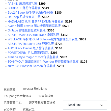
•
PASKIN 煥潤保濕乳液
$299
•
BUDDATE 蓮花保濕乳液
$549
•
See2Y Bagel 睫毛精華液睫毛營養
$180
•
Dr.Deep 肌膚深層亮白霜
$632
•
HADALABO 肌研 白潤PREMIUM淨白乳液
$136
•
Avene 雅漾 Trixera 護益膚修護保濕乳液
$573
•
Or'Jade 膠原蛋白化妝水乳液
$360
•
AESTURA ATOBARRIER365 身體乳液
$412
•
WELLAGE 唯拉珠 Gold Solution玻尿酸膠原蛋白安瓶
$901
•
AESTURA Theracne 365 舒緩乳液
$724
•
AHC Black Caviar 魚子醬保濕乳液
$146
•
FORETDERM. 胜肽修護保濕乳
$298
•
armada style magic of moz保濕型乳液
$982
•
TONYMOLY 韓國原廠直供 Wonder 神經醯胺保濕乳液
$104
•
su:m 37° Blossom Garden 保濕乳液
$231
Investor Relations
關於酷澎
Coupang使用者條款
退換貨政策
信任管理中心
顧客隱私權政策通知
Global Site
安心購物
資訊安全