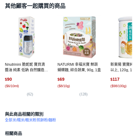
其他顧客一起購買的商品
Nnutrinini 脆妮妮 寶貝滴
NATURMI 幸福米寶 鮮蔬
新東陽 寶寶純豬
醬油 純素 低鈉 自然釀造
蝴蝶麵, 綜合蔬果, 90g, 1盒
以上, 120g, 1罐
無添加物 台灣國產純黑豆,
90
69
117
$
$
$
薄鹽, 150ml, 1瓶
(
$6/10ml
)
(
$8/10g
)
(
$98/100g
)
(
62
)
(
128
)
(
5
與此商品相關的類別
全部
米/糯米/糙米粉
煎餅粉/麵粉
相關商品