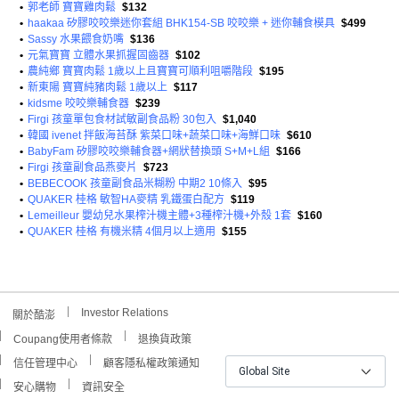
•
郭老師 寶寶雞肉鬆
$132
•
haakaa 矽膠咬咬樂迷你套組 BHK154-SB 咬咬樂 + 迷你輔食模具
$499
•
Sassy 水果餵食奶嘴
$136
•
元氣寶寶 立體水果抓握固齒器
$102
•
農純鄉 寶寶肉鬆 1歲以上且寶寶可順利咀嚼階段
$195
•
新東陽 寶寶純豬肉鬆 1歲以上
$117
•
kidsme 咬咬樂輔食器
$239
•
Firgi 孩童單包食材試敏副食品粉 30包入
$1,040
•
韓國 ivenet 拌飯海苔酥 紫菜口味+蔬菜口味+海鮮口味
$610
•
BabyFam 矽膠咬咬樂輔食器+網狀替換頭 S+M+L組
$166
•
Firgi 孩童副食品燕麥片
$723
•
BEBECOOK 孩童副食品米糊粉 中期2 10條入
$95
•
QUAKER 桂格 敏智HA麥精 乳鐵蛋白配方
$119
•
Lemeilleur 嬰幼兒水果榨汁機主體+3種榨汁機+外殼 1套
$160
•
QUAKER 桂格 有機米精 4個月以上適用
$155
Investor Relations
關於酷澎
Coupang使用者條款
退換貨政策
信任管理中心
顧客隱私權政策通知
Global Site
安心購物
資訊安全