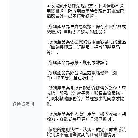
※ 依照適用法律法規規定，下列情形不適
用鑑賞期，除收到商品時發現有瑕疵或已
損壞者外，恕不接受退貨：
· 所購產品為生鮮易腐類、保存期限很短或
您取消訂單時即將過期的產品；
· 所購產品為依據您的要求而客製化的產品
（如刻製印章、訂製服、相片印製產品
等）；
· 所購產品為報紙、期刊或雜誌；
· 所購產品為影音商品或電腦軟體（如
CD、DVD等）且已拆封；
· 所購產品為非以有形媒介提供的數位內容
或線上服務（如電子書、影音串流服務、
訂閱制軟體服務等）並經您事先同意才提
供；
退換貨限制
· 所購產品為個人衛生用品（如內衣褲、刮
鬍刀、穿戴式美甲等）且您已拆封；
· 依照所適用法律、法規、裁定、命令或法
院判決不適用鑑賞期的任何其他情況。