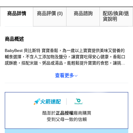
商品詳情
商品評價
(
0
)
商品諮詢
配送/換貨/退
貨說明
商品概述
BabyBest 貝比斯特 寶寶香鬆，為一歲以上寶寶提供美味又營養的
輔食選擇，不含人工添加物及鹽分，讓寶寶吃得安心健康。香鬆口
感酥脆，搭配米飯、粥品或湯品，能輕鬆提升寶寶的食慾，讓挑食
的寶寶也能愛上吃飯。每罐45克的包裝方便攜帶，隨時隨地為寶寶
補充營養。BabyBest 堅持為寶寶提供最好的食品，讓媽媽們放心選
查看更多
擇。