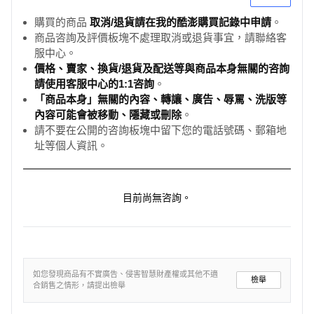
購買的商品
取消/退貨請在我的酷澎購買記錄中申請
。
商品咨詢及評價板塊不處理取消或退貨事宜，請聯絡客
服中心。
價格、賣家、換貨/退貨及配送等與商品本身無關的咨詢
請使用客服中心的1:1咨詢
。
「商品本身」無關的內容、轉讓、廣告、辱罵、洗版等
內容可能會被移動、隱藏或刪除
。
請不要在公開的咨詢板塊中留下您的電話號碼、郵箱地
址等個人資訊。
目前尚無咨詢。
如您發現商品有不實廣告、侵害智慧財產權或其他不適
檢舉
合銷售之情形，請提出檢舉