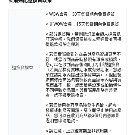
火箭速配退換貨政策
※ WOW會員：30天鑑賞期內免費退貨
※ 非WOW會員：15天鑑賞期內免費退貨
※ 部分退貨時，若剩餘訂單金額未達最低
訂購金額，我們保留補收去程運費並直接
從退款扣除之權利。
※ 若您實際收到的商品與產品資訊頁面不
符，或您收到商品時發現有瑕疵或損壞，
您可以在收到商品後3個月內申請退換貨
退換貨權益
（若商品標有賞味期限或有效期限，您必
須在該期限內提出退換貨申請），但因製
造商修改商品包裝導致頁面顯示內容與實
際商品不一致，或因螢幕設定或拍攝條件
不同導致商品圖片與實際產品略有差異
者，恕不接受退換貨。
※ 若您使用美容產品時發生過敏、起疹、
發癢或刺痛等問題，請立即停止使用該產
品，您可以在收到商品後3個月內憑診斷
證明書申請退貨。
※ 請注意，上述鑑賞期並非試用期。