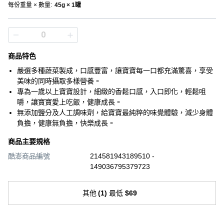
每份重量 × 數量
:
45g × 1罐
商品特色
嚴選多種蔬菜製成，口感豐富，讓寶寶每一口都充滿驚喜，享受
美味的同時攝取多樣營養。
專為一歲以上寶寶設計，細緻的香鬆口感，入口即化，輕鬆咀
嚼，讓寶寶愛上吃飯，健康成長。
無添加鹽分及人工調味劑，給寶寶最純粹的味覺體驗，減少身體
負擔，健康無負擔，快樂成長。
商品主要規格
酷澎商品編號
214581943189510 -
149036795379723
其他
(
1
)
最低
$69