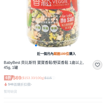
近一個月內
超過100位
購入
BabyBest 貝比斯特 寶寶香鬆/野菜香鬆 1歲以上,
45g, 1罐
$69
6折
($153.33/100g)
$115
$46
首購折扣價
暫時缺貨