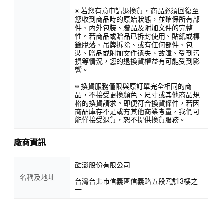
※ 若您有意申請退換貨，商品必須回復至
您收到商品時的原始狀態，並確保所有部
件、內外包裝、贈品及附加文件的完整
性。若商品或贈品已拆封使用、貼紙或標
籤脫落、吊牌拆除、或有任何部件、包
裝、贈品或附加文件遺失、故障、受到污
損等情況，您的退換貨權益有可能受到影
響。
※ 換貨服務僅限與原訂單完全相同的商
品，不接受更換顏色、尺寸或其他商品規
格的換貨請求。即便符合換貨條件，若因
商品庫存不足或有其他商業考量，我們可
能僅接受退貨，恕不提供換貨服務。
廠商資訊
酷澎股份有限公司
名稱及地址
台灣台北市信義區信義路五段7號13樓之
一