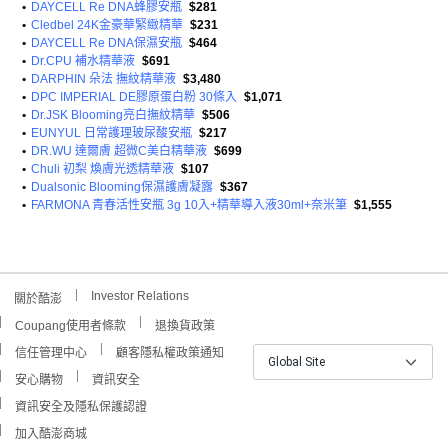
•
DAYCELL Re DNA蜂膠安瓶
$281
•
Cledbel 24K金豪華緊緻精華
$231
•
DAYCELL Re DNA保濕安瓶
$464
•
Dr.CPU 補水精華液
$691
•
DARPHIN 朵法 撫紋精華液
$3,480
•
DPC IMPERIAL DE膠原蛋白粉 30條入
$1,071
•
Dr.JSK Blooming亮白撫紋精華
$506
•
EUNYUL 日常護理玻尿酸安瓶
$217
•
DR.WU 達爾膚 超微C美白精華液
$699
•
Chuli 初梨 煥膚光透精華液
$107
•
Dualsonic Blooming保濕護膚凝露
$367
•
FARMONA 青春活性安瓶 3g 10入+精華導入液30ml+奈米筆
$1,555
Investor Relations
關於酷澎
Coupang使用者條款
退換貨政策
信任管理中心
顧客隱私權政策通知
Global Site
安心購物
資訊安全
資訊安全及隱私保護認證
加入酷澎商城