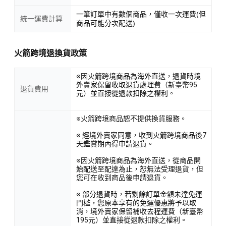
一筆訂單中有數個商品，僅收一次運費(但
統一運費計算
商品可能分次配送)
火箭跨境退換貨政策
※因火箭跨境商品為海外直送，退貨時境
外賣家保留收取退貨處理費（新臺幣95
退貨費用
元）並直接從退款扣除之權利。
※火箭跨境商品恕不提供換貨服務。
※ 經境外賣家同意，收到火箭跨境商品後7
天鑑賞期內得申請退貨。
※因火箭跨境商品為海外直送，從商品開
始配送至配達為止，恕無法受理退貨，但
您可在收到商品後申請退貨。
※ 部分退貨時，若剩餘訂單金額未達免運
門檻，您原本享有的免運優惠將予以取
消，境外賣家保留補收去程運費（新臺幣
195元）並直接從退款扣除之權利。