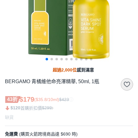
超過2,000位
感到滿意
BERGAMO 青橘維他命亮澤精華, 50ml, 1瓶
$179
43折
($35.8/10ml)
$423
$120
$299
首購折扣價
缺貨
免運費
(購買火箭跨境商品達 $690 時)