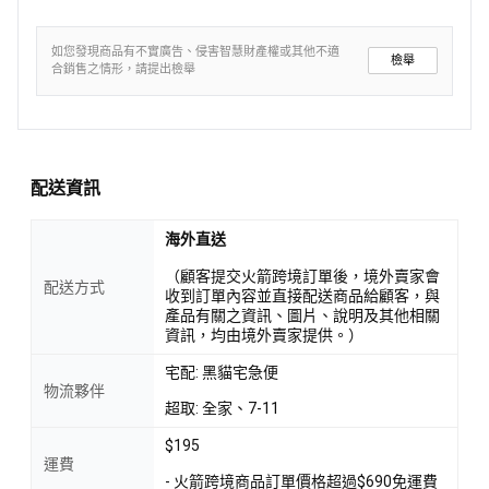
如您發現商品有不實廣告、侵害智慧財產權或其他不適
檢舉
合銷售之情形，請提出檢舉
配送資訊
海外直送
（顧客提交火箭跨境訂單後，境外賣家會
配送方式
收到訂單內容並直接配送商品給顧客，與
產品有關之資訊、圖片、說明及其他相關
資訊，均由境外賣家提供。）
宅配: 黑貓宅急便
物流夥伴
超取: 全家、7-11
$195
運費
- 火箭跨境商品訂單價格超過$690免運費