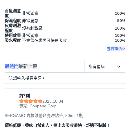
香氣滿意
非常滿意
100
%
度
保濕程度
非常滿意
50
%
皮膚刺激
沒有刺激感
100
%
程度
使用效果
非常滿意
100
%
吸水程度
不會留在表面可快速吸收
100
%
查看詳情
最熱門
最新上架
所有星級
許*瑛
2025.10.04
賣家: Coupang Corp.
BERGAMO 青橘維他命亮澤精華, 50ml, 1瓶
價格低廉，香味自然宜人，擦上去吸收很快，舒適不黏膩！