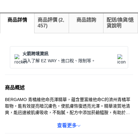
商品詳情
商品評價
(
2,
商品諮詢
配送/換貨/退
457
)
貨說明
火箭跨境資訊
深入了解 EZ WAY、進口稅、限制等。
商品概述
BERGAMO 青橘維他命亮澤精華，蘊含豐富維他命C的濟州青橘萃
取物，能有效提亮暗沉膚色，使肌膚恢復透亮光澤。精華液質地清
爽，能迅速被肌膚吸收，不黏膩。配方中添加菸鹼醯胺，有助於改
善膚色不均，淡化瑕疵。持續使用，能使肌膚更加健康明亮，散發
自然光彩。適合各種膚質，為肌膚提供溫和有效的亮白護理。
查看更多