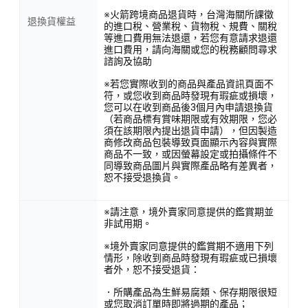
※火箭跨境商品退貨時，台灣海關所課徵
退換貨權益
的進口稅、營業稅、貨物稅、規費、關稅
等進口費用無法退還，若您有意請求退還
進口費用，請向海關或您的稅務顧問尋求
諮詢及協助
※若您實際收到的商品與產品資訊頁面不
符，或您收到商品時發現有瑕疵或損壞，
您可以在收到商品後3個月內申請退換貨
（若商品標有賞味期限或有效期限，您必
須在該期限內提出退貨申請），但因製造
商修改商品包裝導致頁面顯示內容與實際
商品不一致，或因螢幕設定或拍攝條件不
同導致商品圖片與實際產品略有差異者，
恕不接受退換貨。
※請注意，境外賣家同意提供的鑑賞期並
非試用期。
※境外賣家同意提供的鑑賞期不適用下列
情形，除收到商品時發現有瑕疵或已損壞
者外，恕不接受退貨：
．所購產品為生鮮易腐類、保存期限很短
或您取消訂單時即將過期的產品；