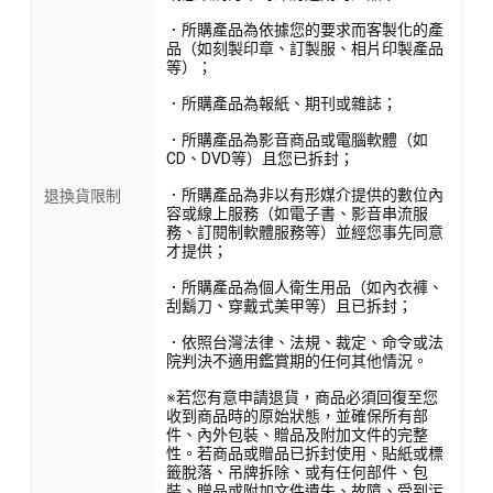
．所購產品為依據您的要求而客製化的產
品（如刻製印章、訂製服、相片印製產品
等）；
．所購產品為報紙、期刊或雜誌；
．所購產品為影音商品或電腦軟體（如
CD、DVD等）且您已拆封；
．所購產品為非以有形媒介提供的數位內
退換貨限制
容或線上服務（如電子書、影音串流服
務、訂閱制軟體服務等）並經您事先同意
才提供；
．所購產品為個人衛生用品（如內衣褲、
刮鬍刀、穿戴式美甲等）且已拆封；
．依照台灣法律、法規、裁定、命令或法
院判決不適用鑑賞期的任何其他情況。
※若您有意申請退貨，商品必須回復至您
收到商品時的原始狀態，並確保所有部
件、內外包裝、贈品及附加文件的完整
性。若商品或贈品已拆封使用、貼紙或標
籤脫落、吊牌拆除、或有任何部件、包
裝、贈品或附加文件遺失、故障、受到污