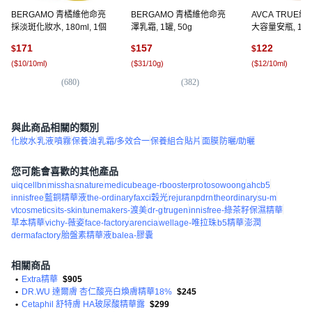
BERGAMO 青橘維他命亮
BERGAMO 青橘維他命亮
AVCA TRUE
採淡斑化妝水, 180ml, 1個
澤乳霜, 1罐, 50g
大容量安瓶, 100m
171
157
122
$
$
$
(
$10/10ml
)
(
$31/10g
)
(
$12/10ml
)
(
680
)
(
382
)
(
2,
與此商品相關的類別
化妝水
乳液
噴霧
保養油
乳霜/多效合一
保養組合
貼片
面膜
防曬/助曬
您可能會喜歡的其他產品
uiq
cellbn
missha
snature
medicubeage-rboosterpro
tosowoong
ahcb5
innisfree
藍銅精華液
the-ordinary
faxci穀光
rejuranpdrn
theordinary
su-m
vtcosmetics
its-skin
tunemakers-渡美
dr-g
trugen
innisfree-綠茶籽保濕精華
草本精華
vichy-薇姿
face-factory
arencia
wellage-唯拉珠
b5精華
澎潤
dermafactory
胎盤素精華液
balea-膠囊
相關商品
•
Extra精華
$905
•
DR.WU 達爾膚 杏仁酸亮白煥膚精華18%
$245
•
Cetaphil 舒特膚 HA玻尿酸精華露
$299