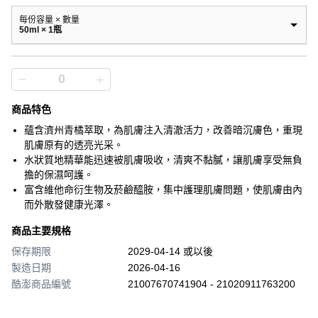
每份容量 × 數量
50ml × 1瓶
商品特色
蘊含濟州青橘萃取，為肌膚注入清澈活力，改善暗沉膚色，重現
肌膚原有的透亮光采。
水狀質地精華能迅速被肌膚吸收，清爽不黏膩，讓肌膚享受無負
擔的保濕呵護。
富含維他命衍生物及菸鹼醯胺，集中護理肌膚問題，使肌膚由內
而外散發健康光澤。
商品主要規格
保存期限
2029-04-14 或以後
製造日期
2026-04-16
酷澎商品編號
21007670741904 - 21020911763200