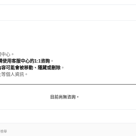
服中心。
使用客服中心的1:1咨詢
。
內容可能會被移動、隱藏或刪除
。
址等個人資訊。
目前尚無咨詢。
出檢舉