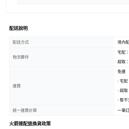
配送說明
配送方式
境內
宅配
物流夥伴
超取：
免運
- 宅
運費
- 超
- 暫
統一運費計算
一筆
火箭速配退換貨政策