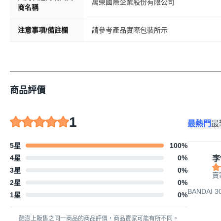
萬榮國際企業股份有限公司
商名稱
注意事項/備註欄
請參考產品實際包裝所示
商品評價
1
最熱門
最
5星
100
%
4星
0
%
李
3星
0
%
賣
2星
0
%
BANDAI 
1星
0
%
酷澎上販售之同一商品的商品評價，商品賣家可能有所不同。