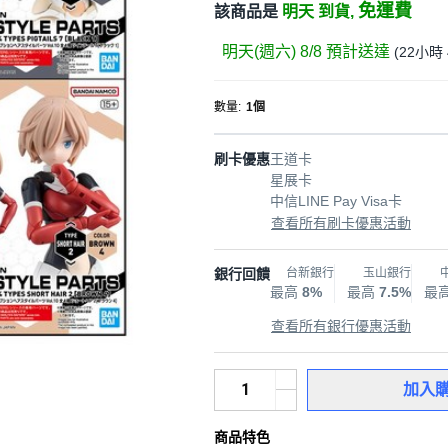
免運費
該商品是
明天 到貨,
明天(週六) 8/8
預計送達
(
22小時 
數量
:
1個
刷卡優惠
王道卡
星展卡
中信LINE Pay Visa卡
查看所有刷卡優惠活動
銀行回饋
台新銀行
玉山銀行
最高
8%
最高
7.5%
最
查看所有銀行優惠活動
加入
商品特色