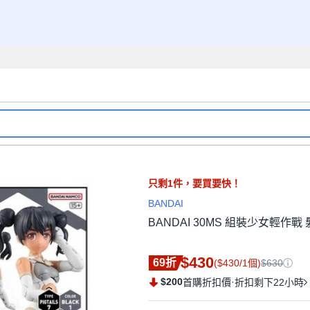
只剩
1
件，
要買要快！
BANDAI
BANDAI 30MS 組裝少女輕作戰 髮
$430
69折
($430/1個)
$630
$200
·
首購折扣價
折扣剩下22小時