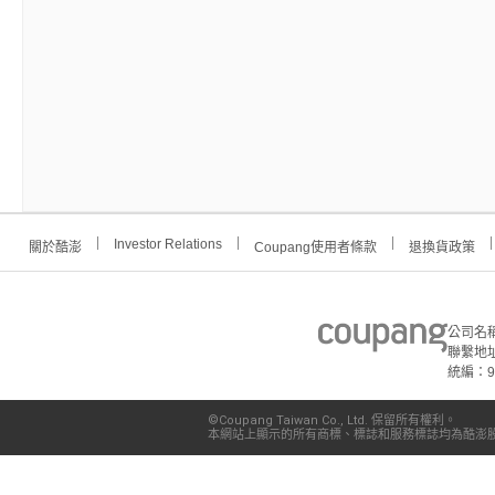
Investor Relations
關於酷澎
Coupang使用者條款
退換貨政策
公司名
聯繫地址
統編：91
©Coupang Taiwan Co., Ltd. 保留所有權利。
本網站上顯示的所有商標、標誌和服務標誌均為酷澎股