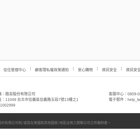
信任管理中心
顧客隱私權政策通知
安心購物
資訊安全
資訊安
稱：酷澎股份有限公司
客服中心：0809-088-
：11049 台北市信義區信義路五段7號13樓之1
電子郵件：help_tw
002999
份有限公司和/或其在美國和其他國家/地區註冊之關聯公司之所屬財產。