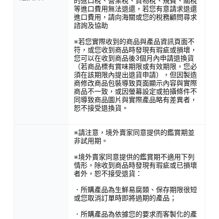
的進口稅、營業稅、貨物稅、規費、關稅
等進口費用無法退還，若您有意請求退還
進口費用，請向海關或您的稅務顧問尋求
諮詢及協助
※若您實際收到的商品與產品資訊頁面不
符，或您收到商品時發現有瑕疵或損壞，
您可以在收到商品後3個月內申請退換貨
（若商品標有賞味期限或有效期限，您必
須在該期限內提出退貨申請），但因製造
商修改商品包裝導致頁面顯示內容與實際
商品不一致，或因螢幕設定或拍攝條件不
同導致商品圖片與實際產品略有差異者，
恕不接受退換貨。
※請注意，境外賣家同意提供的鑑賞期並
非試用期。
※境外賣家同意提供的鑑賞期不適用下列
情形，除收到商品時發現有瑕疵或已損壞
者外，恕不接受退貨：
．所購產品為生鮮易腐類、保存期限很短
或您取消訂單時即將過期的產品；
．所購產品為依據您的要求而客製化的產