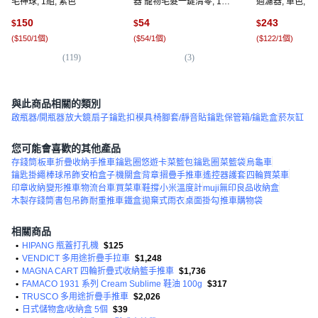
毛神球, 1組, 紫色
器 寵物毛髮一鍵清零, 1個,
過濾器, 單色, 2盒
2片裝
150
54
243
$
$
$
(
$150/1個
)
(
$54/1個
)
(
$122/1個
)
(
119
)
(
3
)
(
2,
與此商品相關的類別
啟瓶器/開瓶器
放大鏡
扇子
鑰匙扣
模具
椅腳套/靜音貼
鑰匙保管箱/鑰匙盒
菸灰缸
您可能會喜歡的其他產品
存錢筒
板車
折疊收納手推車
鑰匙圈悠遊卡
菜籃包
鑰匙圈
菜籃袋
烏龜車
鑰匙掛繩
棒球吊飾
安柏盒子
機關盒
背章
摺疊手推車
遙控器護套
四輪買菜車
印章收納
變形推車
物流台車
買菜車
鞋撐
小米溫度計
muji無印良品收納盒
木製存錢筒
書包吊飾
耐重推車
鐵盒
拋棄式雨衣
桌面掛勾
推車購物袋
相關商品
•
HIPANG 瓶蓋打孔機
$125
•
VENDICT 多用途折疊手拉車
$1,248
•
MAGNA CART 四輪折疊式收納籃手推車
$1,736
•
FAMACO 1931 系列 Cream Sublime 鞋油 100g
$317
•
TRUSCO 多用途折疊手推車
$2,026
•
日式儲物盒/收納盒 5個
$39