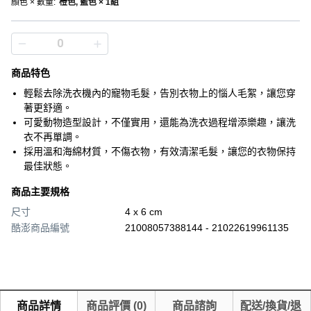
顏色 × 數量
:
橙色, 藍色 × 1組
商品特色
輕鬆去除洗衣機內的寵物毛髮，告別衣物上的惱人毛絮，讓您穿
著更舒適。
可愛動物造型設計，不僅實用，還能為洗衣過程增添樂趣，讓洗
衣不再單調。
採用溫和海綿材質，不傷衣物，有效清潔毛髮，讓您的衣物保持
最佳狀態。
商品主要規格
尺寸
4 x 6 cm
酷澎商品編號
21008057388144 - 21022619961135
商品詳情
商品評價
(
0
)
商品諮詢
配送/換貨/退