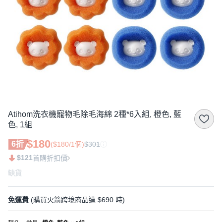
Atihom洗衣機寵物毛除毛海綿 2種*6入組, 橙色, 藍
色, 1組
$180
6折
($180/1個)
$301
$121
首購折扣價
缺貨
免運費
(購買火箭跨境商品達 $690 時)