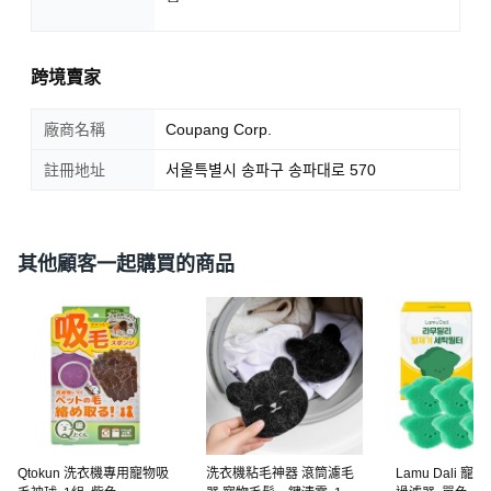
跨境賣家
廠商名稱
Coupang Corp.
註冊地址
서울특별시 송파구 송파대로 570
其他顧客一起購買的商品
Qtokun 洗衣機專用寵物吸
洗衣機粘毛神器 滾筒濾毛
Lamu Dali 