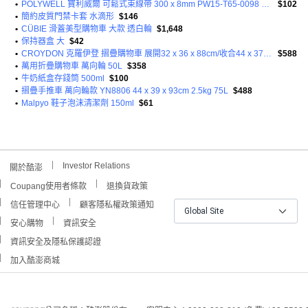
•
POLYWELL 寶利威爾 可鬆式束線帶 300 x 8mm PW15-T65-0098 100條
$102
•
簡約皮質門禁卡套 水滴形
$146
•
CÜBIE 滑蓋美型購物車 大款 透白輪
$1,648
•
保持器盒 大
$42
•
CROYDON 克羅伊登 摺疊購物車 展開32 x 36 x 88cm/收合44 x 37 x 9cm
$588
•
萬用折疊購物車 萬向輪 50L
$358
•
牛奶紙盒存錢筒 500ml
$100
•
摺疊手推車 萬向輪款 YN8806 44 x 39 x 93cm 2.5kg 75L
$488
•
Malpyo 鞋子泡沫清潔劑 150ml
$61
Investor Relations
關於酷澎
Coupang使用者條款
退換貨政策
信任管理中心
顧客隱私權政策通知
Global Site
安心購物
資訊安全
資訊安全及隱私保護認證
加入酷澎商城