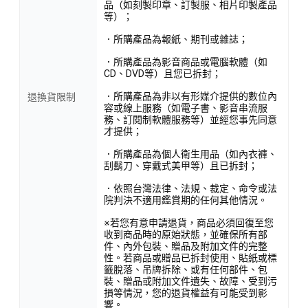
品（如刻製印章、訂製服、相片印製產品
等）；
．所購產品為報紙、期刊或雜誌；
．所購產品為影音商品或電腦軟體（如
CD、DVD等）且您已拆封；
．所購產品為非以有形媒介提供的數位內
退換貨限制
容或線上服務（如電子書、影音串流服
務、訂閱制軟體服務等）並經您事先同意
才提供；
．所購產品為個人衛生用品（如內衣褲、
刮鬍刀、穿戴式美甲等）且已拆封；
．依照台灣法律、法規、裁定、命令或法
院判決不適用鑑賞期的任何其他情況。
※若您有意申請退貨，商品必須回復至您
收到商品時的原始狀態，並確保所有部
件、內外包裝、贈品及附加文件的完整
性。若商品或贈品已拆封使用、貼紙或標
籤脫落、吊牌拆除、或有任何部件、包
裝、贈品或附加文件遺失、故障、受到污
損等情況，您的退貨權益有可能受到影
響。