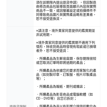
須在該期限內提出退貨申請），但因製造
商修改商品包裝導致頁面顯示內容與實際
商品不一致，或因螢幕設定或拍攝條件不
同導致商品圖片與實際產品略有差異者，
恕不接受退換貨。
※請注意，境外賣家同意提供的鑑賞期並
非試用期。
※境外賣家同意提供的鑑賞期不適用下列
情形，除收到商品時發現有瑕疵或已損壞
者外，恕不接受退貨：
．所購產品為生鮮易腐類、保存期限很短
或您取消訂單時即將過期的產品；
．所購產品為依據您的要求而客製化的產
品（如刻製印章、訂製服、相片印製產品
等）；
．所購產品為報紙、期刊或雜誌；
．所購產品為影音商品或電腦軟體（如
CD、DVD等）且您已拆封；
．所購產品為非以有形媒介提供的數位內
退換貨限制