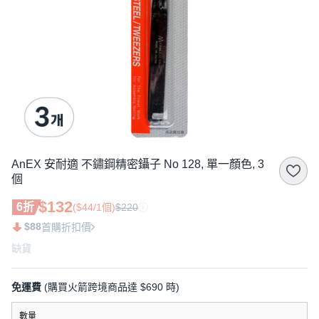
AnEX 安耐適 不鏽鋼精密鑷子 No 128, 單一顏色, 3
個
$132
6折
($44/1個)
$220
$88
首購折扣價
缺貨
免運費
(購買火箭跨境商品達 $690 時)
數量