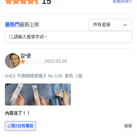
15
查看詳情
最熱門
最新上架
所有星級
김*준
2022.03.29
AnEX 不銹鋼精密鑷子 No 128, 單色, 1個
內容沒了！！
對2位有幫助
檢舉