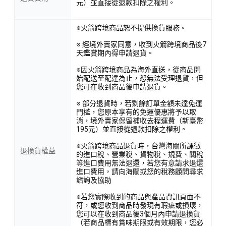
元）並直接從退款扣除之權利。
※火箭跨境商品恕不提供換貨服務。
※ 經境外賣家同意，收到火箭跨境商品後7
天鑑賞期內得申請退貨。
※因火箭跨境商品為海外直送，從商品開
始配送至配達為止，恕無法受理退貨，但
您可在收到商品後申請退貨。
※ 部分退貨時，若剩餘訂單金額未達免運
門檻，您原本享有的免運優惠將予以取
消，境外賣家保留補收去程運費（新臺幣
195元）並直接從退款扣除之權利。
※火箭跨境商品退貨時，台灣海關所課徵
退換貨權益
的進口稅、營業稅、貨物稅、規費、關稅
等進口費用無法退還，若您有意請求退還
進口費用，請向海關或您的稅務顧問尋求
諮詢及協助
※若您實際收到的商品與產品資訊頁面不
符，或您收到商品時發現有瑕疵或損壞，
您可以在收到商品後3個月內申請退換貨
（若商品標有賞味期限或有效期限，您必