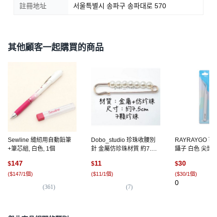
註冊地址
서울특별시 송파구 송파대로 570
其他顧客一起購買的商品
Sewline 縫紉用自動鉛筆
Dobo_studio 珍珠收腰別
RAYRAYGO 
+筆芯組, 白色, 1個
針 金屬仿珍珠材質 約7.5
鑷子 白色 尖頭
公分 7顆珍珠 多功能防走
子 金屬鑷子 手
147
11
30
$
$
$
光腰圍調整扣, 1個, 7顆珍
DIY工具 縫紉工具
(
$147/1個
)
(
$11/1個
)
(
$30/1個
)
珠別針, 珍珠色
1個, 鋼製鑷子 NZ
0
(
361
)
(
7
)