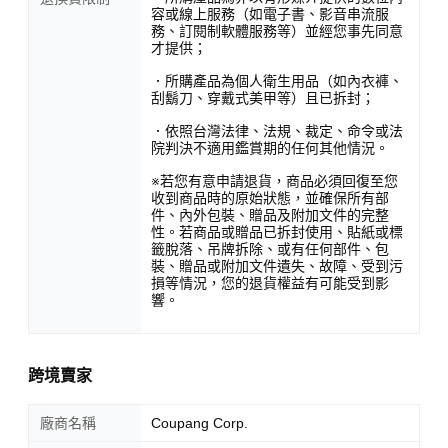
容或線上服務（如電子書、影音串流服
務、訂閱制軟體服務等）並經您事先同意
才提供；
．所購產品為個人衛生用品（如內衣褲、
刮鬍刀、穿戴式美甲等）且已拆封；
．依照台灣法律、法規、裁定、命令或法
院判決不適用鑑賞期的任何其他情況。
※若您有意申請退貨，商品必須回復至您
收到商品時的原始狀態，並確保所有部
件、內外包裝、贈品及附加文件的完整
性。若商品或贈品已拆封使用、貼紙或標
籤脫落、吊牌拆除、或有任何部件、包
裝、贈品或附加文件遺失、故障、受到污
損等情況，您的退貨權益有可能受到影
響。
跨境賣家
廠商名稱
Coupang Corp.