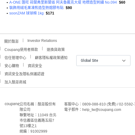
•
A-ONE 匯旺 荷蘭弗里斯蘭省 阿夫魯戴克大堤 地標造型刺繡 No.094
$60
•
裝飾用絨毛果凍熊造型熱熔膠布貼
$90
•
soonZAM 球球棉 1kg
$171
Investor Relations
關於酷澎
Coupang使用者條款
退換貨政策
信任管理中心
顧客隱私權政策通知
Global Site
安心購物
資訊安全
資訊安全及隱私保護認證
加入酷澎商城
公司名稱：酷澎股份有
客服中心：0809-088-810 (免費) / 02-5592-
限公司
電子郵件：help_tw@coupang.com
聯繫地址：11049 台北
市信義區信義路五段7
號13樓之1
統編：91002999