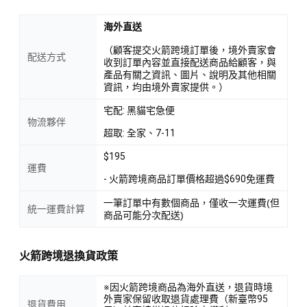
海外直送
（顧客提交火箭跨境訂單後，境外賣家會
配送方式
收到訂單內容並直接配送商品給顧客，與
產品有關之資訊、圖片、說明及其他相關
資訊，均由境外賣家提供。）
宅配: 黑貓宅急便
物流夥伴
超取: 全家、7-11
$195
運費
- 火箭跨境商品訂單價格超過$690免運費
一筆訂單中有數個商品，僅收一次運費(但
統一運費計算
商品可能分次配送)
火箭跨境退換貨政策
※因火箭跨境商品為海外直送，退貨時境
外賣家保留收取退貨處理費（新臺幣95
退貨費用