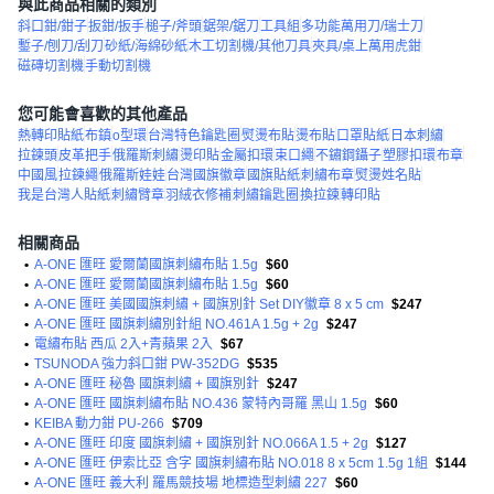
與此商品相關的類別
斜口鉗/鉗子
扳鉗/扳手
槌子/斧頭
鋸架/鋸刀
工具組
多功能萬用刀/瑞士刀
鏨子/刨刀/刮刀
砂紙/海綿砂紙
木工切割機/其他刀具
夾具/桌上萬用虎鉗
磁磚切割機
手動切割機
您可能會喜歡的其他產品
熱轉印貼紙
布鎮
o型環
台灣特色鑰匙圈
熨燙布貼
燙布貼
口罩貼紙
日本刺繡
拉鍊頭
皮革把手
俄羅斯刺繡
燙印貼
金屬扣環
束口繩
不鏽鋼鑷子
塑膠扣環
布章
中國風
拉鍊繩
俄羅斯娃娃
台灣國旗徽章
國旗貼紙
刺繡布章
熨燙姓名貼
我是台灣人貼紙
刺繡臂章
羽絨衣修補
刺繡鑰匙圈
換拉鍊
轉印貼
相關商品
•
A-ONE 匯旺 愛爾蘭國旗刺繡布貼 1.5g
$60
•
A-ONE 匯旺 愛爾蘭國旗刺繡布貼 1.5g
$60
•
A-ONE 匯旺 美國國旗刺繡 + 國旗別針 Set DIY徽章 8 x 5 cm
$247
•
A-ONE 匯旺 國旗刺繡別針組 NO.461A 1.5g + 2g
$247
•
電繡布貼 西瓜 2入+青蘋果 2入
$67
•
TSUNODA 強力斜口鉗 PW-352DG
$535
•
A-ONE 匯旺 秘魯 國旗刺繡 + 國旗別針
$247
•
A-ONE 匯旺 國旗刺繡布貼 NO.436 蒙特內哥羅 黑山 1.5g
$60
•
KEIBA 動力鉗 PU-266
$709
•
A-ONE 匯旺 印度 國旗刺繡 + 國旗別針 NO.066A 1.5 + 2g
$127
•
A-ONE 匯旺 伊索比亞 含字 國旗刺繡布貼 NO.018 8 x 5cm 1.5g 1組
$144
•
A-ONE 匯旺 義大利 羅馬競技場 地標造型刺繡 227
$60