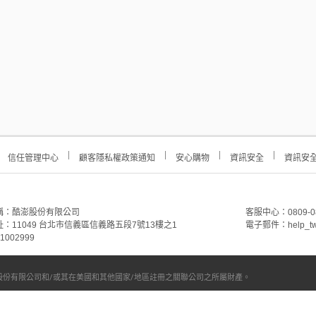
信任管理中心
顧客隱私權政策通知
安心購物
資訊安全
資訊安
稱：酷澎股份有限公司
客服中心：0809-088-
：11049 台北市信義區信義路五段7號13樓之1
電子郵件：help_tw
002999
份有限公司和/或其在美國和其他國家/地區註冊之關聯公司之所屬財產。