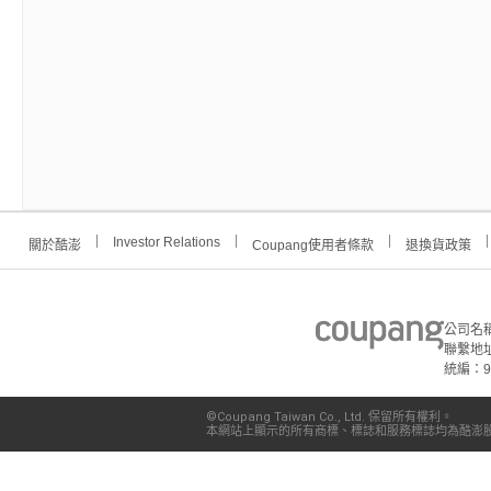
Investor Relations
關於酷澎
Coupang使用者條款
退換貨政策
公司名
聯繫地址
統編：91
©Coupang Taiwan Co., Ltd. 保留所有權利。
本網站上顯示的所有商標、標誌和服務標誌均為酷澎股