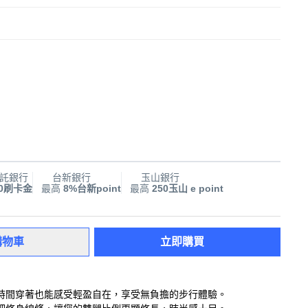
託銀行
台新銀行
玉山銀行
00刷卡金
最高
8%台新point
最高
250玉山 e point
購物車
立即購買
時間穿著也能感受輕盈自在，享受無負擔的步行體驗。