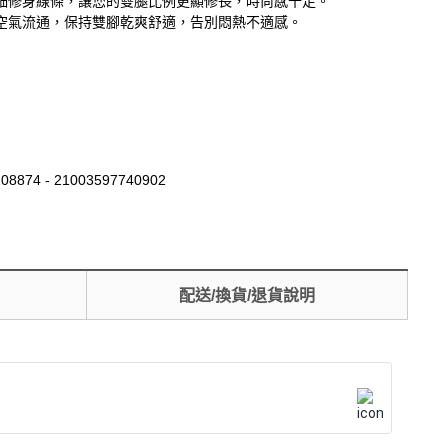
細修身線條，讓您的雙腿比例更顯修長，時尚感十足。
空氣流通，保持雙腳乾爽舒適，告別悶熱不適感。
08874 - 21003597740902
配送/換貨/退貨說明