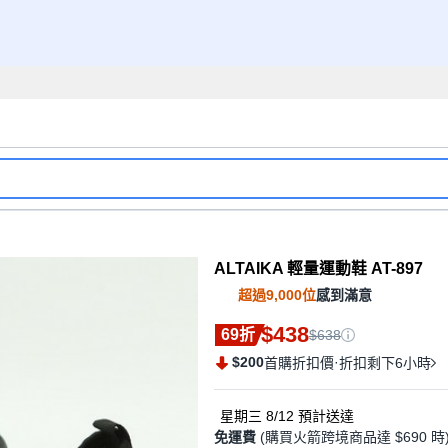
ALTAIKA 輕量運動鞋 AT-897
超過9,000位
感到滿意
$438
69折
$638
$200
·
首購折扣價
折扣剩下6小時
星期三 8/12
預計送達
免運費
(購買火箭跨境商品達 $690 時