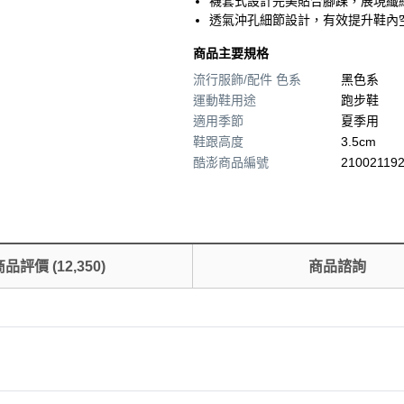
襪套式設計完美貼合腳踝，展現纖
透氣沖孔細節設計，有效提升鞋內
商品主要規格
流行服飾/配件 色系
黑色系
運動鞋用途
跑步鞋
適用季節
夏季用
鞋跟高度
3.5cm
酷澎商品編號
210021192
商品評價
(
12,350
)
商品諮詢