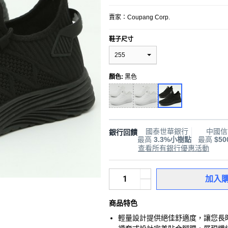
賣家：
Coupang Corp.
鞋子尺寸
255
顏色
:
黑色
國泰世華銀行
中國信
銀行回饋
最高
3.3%小樹點
最高
$5
查看所有銀行優惠活動
加入
商品特色
輕量設計提供絕佳舒適度，讓您長