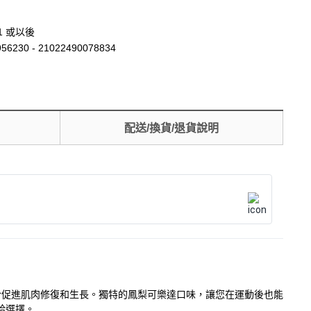
01 或以後
56230 - 21022490078834
配送/換貨/退貨說明
有助於促進肌肉修復和生長。獨特的鳳梨可樂達口味，讓您在運動後也能
給選擇。