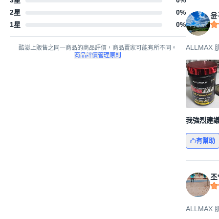
3星
0
%
브랜드 이
2星
0
%
윤
1星
0
%
Allmax는 고객의 요구
고 품질이 뛰어난 제품으
ALLMAX
酷澎上販售之同一商品的商品評價，商品賣家可能有所不同。
商品評價管理原則
我強烈建
有幫助
조
ALLMAX