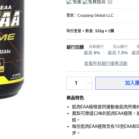
免運
免費退貨
賣家：
Coupang Global LLC
每份重量 × 數量
:
532g × 1個
銀行回饋
台新銀行
玉山銀行
最高
8%
最高
7.5%
最
查看所有銀行優惠活動
加入
商品特色
肌肉EAA極限提供運動後肌肉所
鳳梨可樂達口味的肌肉EAA極限
給。
每份肌肉EAA極限含有10克EAA
步。