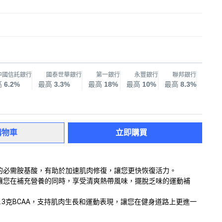
中國信託銀行
國泰世華銀行
第一銀行
永豐銀行
聯邦銀行
兆
高
6.2%
最高
3.3%
最高
18%
最高
10%
最高
8.3%
最高
購物車
立即購買
需的必需胺基酸，有助於加速肌肉修復，讓您更快恢復活力。
，讓您在補充營養的同時，享受清爽熱帶風味，擺脫乏味的運動補
和5.3克BCAA，支持肌肉生長和運動表現，讓您在健身道路上更進一