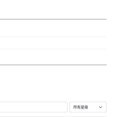
는 하루 중 언제든 섭취
드립니다.
所有星級