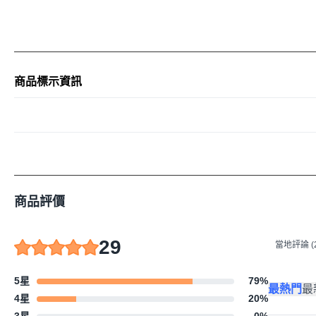
운동 전 1스쿱 (17.73
할 수 있습니다.
商品標示資訊
주의 사항
商品評價
상품 정보 내용은 제조사에
29
當地評論 (2
5星
79
%
最熱門
最
4星
20
%