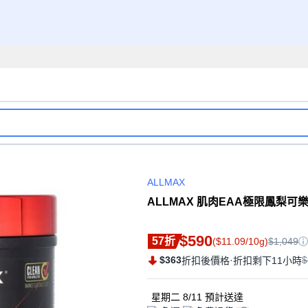
ALLMAX
ALLMAX 肌肉EAA極限鳳梨可樂達,
$590
57折
($11.09/10g)
$1,049
$363
·
$
折扣後價格
折扣剩下11小時
星期二 8/11
預計送達