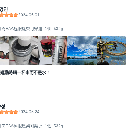
야기
경연
2024.06.01
에 부응하기 위해 효율적으로 목표를 달성할 수 있는 건강기능식품을
로 운동선수나 트레이너들 사이에서 입소문을 타며 점차 성장하고 
 肌肉EAA極限鳳梨可樂達, 1個, 532g
議運動時喝一杯水而不是水！
*성
2024.05.24
 肌肉EAA極限鳳梨可樂達, 1個, 532g