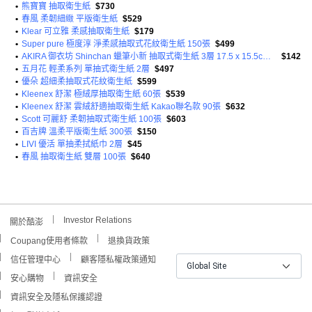
•
熊寶寶 抽取衛生紙
$730
•
春風 柔韌細緻 平版衛生紙
$529
•
Klear 可立雅 柔感抽取衛生紙
$179
•
Super pure 極度淳 淨柔感抽取式花紋衛生紙 150張
$499
•
AKIRA 御衣坊 Shinchan 蠟筆小新 抽取式衛生紙 3層 17.5 x 15.5cm 100張
$142
•
五月花 輕柔系列 單抽式衛生紙 2層
$497
•
優朵 超細柔抽取式花紋衛生紙
$599
•
Kleenex 舒潔 極絨厚抽取衛生紙 60張
$539
•
Kleenex 舒潔 雲絨舒適抽取衛生紙 Kakao聯名款 90張
$632
•
Scott 可麗舒 柔韌抽取式衛生紙 100張
$603
•
百吉牌 溫柔平版衛生紙 300張
$150
•
LIVI 優活 單抽柔拭紙巾 2層
$45
•
春風 抽取衛生紙 雙層 100張
$640
Investor Relations
關於酷澎
Coupang使用者條款
退換貨政策
信任管理中心
顧客隱私權政策通知
Global Site
安心購物
資訊安全
資訊安全及隱私保護認證