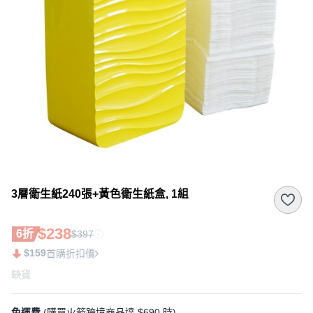
3層衛生紙240張+黃色衛生紙盒, 1組
$238
6折
$397
$159
首購折扣價
缺貨
免運費
(購買火箭跨境商品達 $690 時)