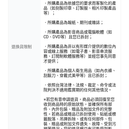
．所購產品為依據您的要求而客製化的產
品（如刻製印章、訂製服、相片印製產品
等）；
．所購產品為報紙、期刊或雜誌；
．所購產品為影音商品或電腦軟體（如
CD、DVD等）且您已拆封；
．所購產品為非以有形媒介提供的數位內
退換貨限制
容或線上服務（如電子書、影音串流服
務、訂閱制軟體服務等）並經您事先同意
才提供；
．所購產品為個人衛生用品（如內衣褲、
刮鬍刀、穿戴式美甲等）且已拆封；
．依照台灣法律、法規、裁定、命令或法
院判決不適用鑑賞期的任何其他情況。
※若您有意申請退貨，商品必須回復至您
收到商品時的原始狀態，並確保所有部
件、內外包裝、贈品及附加文件的完整
性。若商品或贈品已拆封使用、貼紙或標
籤脫落、吊牌拆除、或有任何部件、包
裝、贈品或附加文件遺失、故障、受到污
損等情況，您的退貨權益有可能受到影