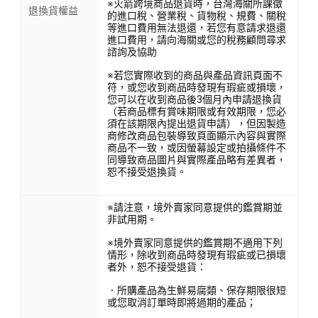
※火箭跨境商品退貨時，台灣海關所課徵
退換貨權益
的進口稅、營業稅、貨物稅、規費、關稅
等進口費用無法退還，若您有意請求退還
進口費用，請向海關或您的稅務顧問尋求
諮詢及協助
※若您實際收到的商品與產品資訊頁面不
符，或您收到商品時發現有瑕疵或損壞，
您可以在收到商品後3個月內申請退換貨
（若商品標有賞味期限或有效期限，您必
須在該期限內提出退貨申請），但因製造
商修改商品包裝導致頁面顯示內容與實際
商品不一致，或因螢幕設定或拍攝條件不
同導致商品圖片與實際產品略有差異者，
恕不接受退換貨。
※請注意，境外賣家同意提供的鑑賞期並
非試用期。
※境外賣家同意提供的鑑賞期不適用下列
情形，除收到商品時發現有瑕疵或已損壞
者外，恕不接受退貨：
．所購產品為生鮮易腐類、保存期限很短
或您取消訂單時即將過期的產品；