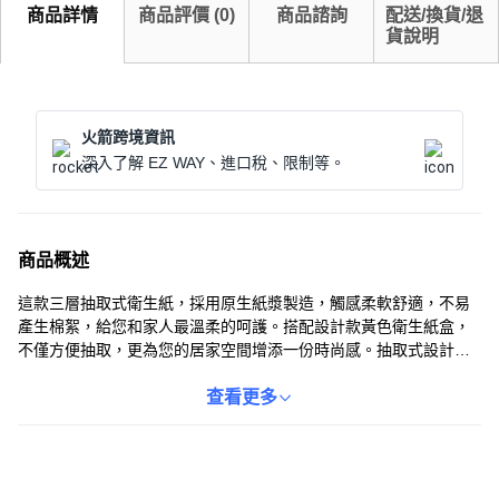
商品詳情
商品評價
(
0
)
商品諮詢
配送/換貨/退
貨說明
火箭跨境資訊
深入了解 EZ WAY、進口稅、限制等。
商品概述
這款三層抽取式衛生紙，採用原生紙漿製造，觸感柔軟舒適，不易
產生棉絮，給您和家人最溫柔的呵護。搭配設計款黃色衛生紙盒，
不僅方便抽取，更為您的居家空間增添一份時尚感。抽取式設計，
方便隨時取用，無論是居家、辦公室或外出，都是您不可或缺的生
活用品。易於溶解於水，使用後可安心丟入馬桶，不用擔心堵塞問
查看更多
題。讓這款兼具實用與美觀的衛生紙，提升您的生活品質。