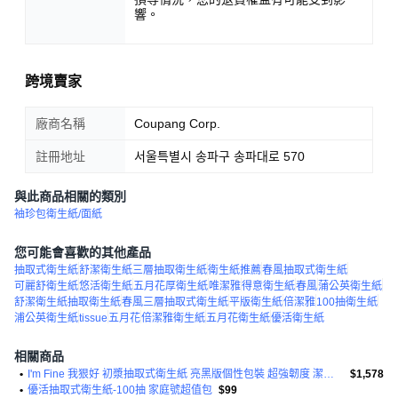
響。
跨境賣家
廠商名稱
Coupang Corp.
註冊地址
서울특별시 송파구 송파대로 570
與此商品相關的類別
袖珍包衛生紙/面紙
您可能會喜歡的其他產品
抽取式衛生紙
舒潔衛生紙三層抽取衛生紙
衛生紙推薦
春風抽取式衛生紙
可麗舒衛生紙
悠活衛生紙
五月花厚衛生紙
唯潔雅
得意衛生紙
春風
蒲公英衛生紙
舒潔衛生紙抽取衛生紙
春風三層抽取式衛生紙
平版衛生紙
倍潔雅
100抽衛生紙
浦公英衛生紙
tissue
五月花
倍潔雅衛生紙
五月花衛生紙
優活衛生紙
相關商品
•
I'm Fine 我狠好 初漿抽取式衛生紙 亮黑版個性包裝 超強韌度 潔白無異味不含螢光劑
$1,578
•
優活抽取式衛生紙-100抽 家庭號超值包
$99