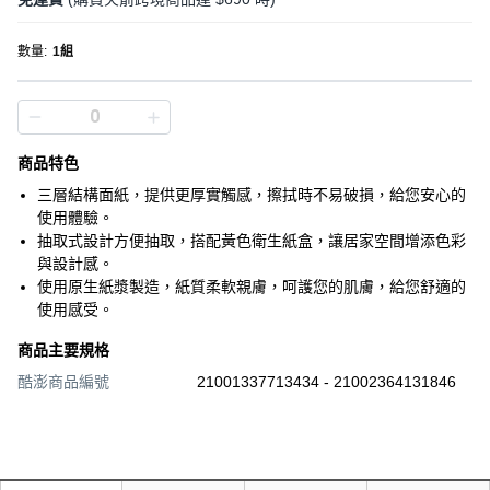
數量
:
1組
商品特色
三層結構面紙，提供更厚實觸感，擦拭時不易破損，給您安心的
使用體驗。
抽取式設計方便抽取，搭配黃色衛生紙盒，讓居家空間增添色彩
與設計感。
使用原生紙漿製造，紙質柔軟親膚，呵護您的肌膚，給您舒適的
使用感受。
商品主要規格
酷澎商品編號
21001337713434 - 21002364131846