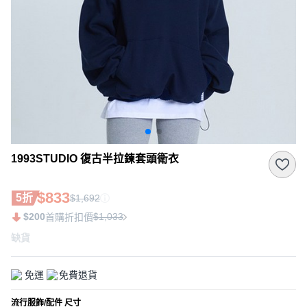
1993STUDIO 復古半拉鍊套頭衛衣
$833
5折
$1,692
$200
$1,033
首購折扣價
缺貨
免運
免費退貨
流行服飾/配件 尺寸