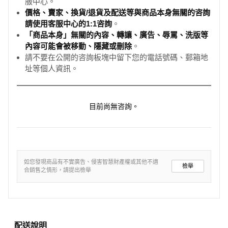
服中心。
價格、賣家、換貨/退貨及配送等與商品本身無關的咨詢
請使用客服中心的1:1咨詢
。
「商品本身」無關的內容、轉讓、廣告、辱罵、洗版等
內容可能會被移動、隱藏或刪除
。
請不要在公開的咨詢板塊中留下您的電話號碼、郵箱地
址等個人資訊。
目前尚無咨詢。
如您發現商品有不實廣告、侵害智慧財產權或其他不適
檢舉
合銷售之情形，請提出檢舉
配送說明