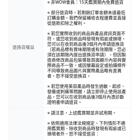
※ 非WOW會員：15天鑑賞期內免費退貨
※ 部分退貨時，若剩餘訂單金額未達最低
訂購金額，我們保留補收去程運費並直接
從退款扣除之權利。
※ 若您實際收到的商品與產品資訊頁面不
符，或您收到商品時發現有瑕疵或損壞，
您可以在收到商品後3個月內申請退換貨
退換貨權益
（若商品標有賞味期限或有效期限，您必
須在該期限內提出退換貨申請），但因製
造商修改商品包裝導致頁面顯示內容與實
際商品不一致，或因螢幕設定或拍攝條件
不同導致商品圖片與實際產品略有差異
者，恕不接受退換貨。
※ 若您使用美容產品時發生過敏、起疹、
發癢或刺痛等問題，請立即停止使用該產
品，您可以在收到商品後3個月內憑診斷
證明書申請退貨。
※ 請注意，上述鑑賞期並非試用期。
※ 依照適用法律法規規定，下列情形不適
用鑑賞期，除收到商品時發現有瑕疵或已
損壞者外，恕不接受退貨：