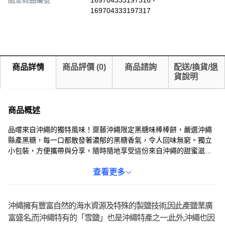
酷澎商品編號
169704333197316 -
169704333197317
商品詳情
商品評價
(
0
)
商品諮詢
配送/換貨/退
貨說明
商品概述
品嚐來自沖繩的獨特風味！齋藤沖繩限定黑糖味棒棒餅，嚴選沖繩
縣產黑糖，每一口都散發著濃郁的黑糖香氣，令人回味無窮。獨立
小包裝，方便攜帶與分享，隨時隨地享受這份來自沖繩的甜蜜滋
味。酥脆的餅乾棒搭配香醇的黑糖，口感豐富，甜而不膩，是下午
茶或點心的絕佳選擇。無論是自己享用，還是送給親朋好友，都是
查看更多
一份充滿心意的伴手禮。
沖繩擁有豐富自然的海水資源及特殊的製鹽技術,因此產鹽業廣
富盛名,而沖繩特有的「雪鹽」也是沖繩特產之一;此外,沖繩也因