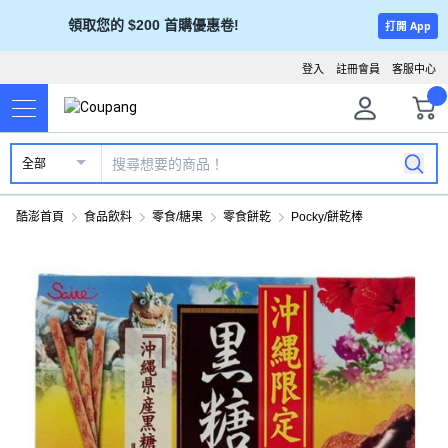
領取您的 $200 首購優惠卷!
打開 App
登入
註冊會員
客服中心
全部
酷澎首頁
食品飲料
零食/糖果
零食餅乾
Pocky/餅乾棒