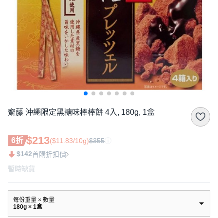
齋藤 沖繩限定黑糖味棒棒餅 4入, 180g, 1盒
$213
6折
($11.83/10g)
$355
$142
首購折扣價
暫時缺貨
每份重量 × 數量
180g × 1盒