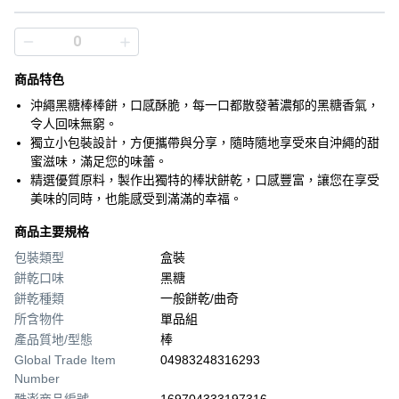
商品特色
沖繩黑糖棒棒餅，口感酥脆，每一口都散發著濃郁的黑糖香氣，
令人回味無窮。
獨立小包裝設計，方便攜帶與分享，隨時隨地享受來自沖繩的甜
蜜滋味，滿足您的味蕾。
精選優質原料，製作出獨特的棒狀餅乾，口感豐富，讓您在享受
美味的同時，也能感受到滿滿的幸福。
商品主要規格
包裝類型
盒裝
餅乾口味
黑糖
餅乾種類
一般餅乾/曲奇
所含物件
單品組
產品質地/型態
棒
Global Trade Item
04983248316293
Number