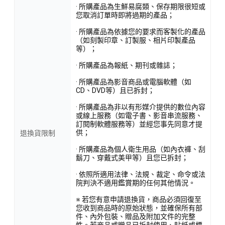
· 所購產品為生鮮易腐類、保存期限很短或
您取消訂單時即將過期的產品；
· 所購產品為依據您的要求而客製化的產品
（如刻製印章、訂製服、相片印製產品
等）；
· 所購產品為報紙、期刊或雜誌；
· 所購產品為影音商品或電腦軟體（如
CD、DVD等）且已拆封；
· 所購產品為非以有形媒介提供的數位內容
或線上服務（如電子書、影音串流服務、
訂閱制軟體服務等）並經您事先同意才提
供；
退換貨限制
· 所購產品為個人衛生用品（如內衣褲、刮
鬍刀、穿戴式美甲等）且您已拆封；
· 依照所適用法律、法規、裁定、命令或法
院判決不適用鑑賞期的任何其他情況。
※ 若您有意申請退換貨，商品必須回復至
您收到商品時的原始狀態，並確保所有部
件、內外包裝、贈品及附加文件的完整
性。若商品或贈品已拆封使用、貼紙或標