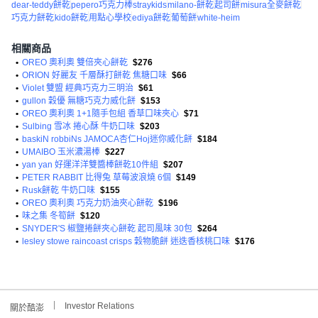
dear-teddy餅乾
pepero巧克力棒straykids
milano-餅乾
起司餅
misura全麥餅乾
巧克力餅乾
kido餅乾
用點心學校
ediya餅乾
葡萄餅
white-heim
相關商品
•
OREO 奧利奧 雙倍夾心餅乾
$276
•
ORION 好麗友 千層酥打餅乾 焦糖口味
$66
•
Violet 雙盟 經典巧克力三明治
$61
•
gullon 穀優 無糖巧克力威化餅
$153
•
OREO 奧利奧 1+1隨手包組 香草口味夾心
$71
•
Sulbing 雪冰 捲心酥 牛奶口味
$203
•
baskiN robbiNs JAMOCA杏仁Hoj迷你威化餅
$184
•
UMAIBO 玉米濃湯棒
$227
•
yan yan 好運洋洋雙醬棒餅乾10件組
$207
•
PETER RABBIT 比得兔 草莓波浪燒 6個
$149
•
Rusk餅乾 牛奶口味
$155
•
OREO 奧利奧 巧克力奶油夾心餅乾
$196
•
味之集 冬筍餅
$120
•
SNYDER'S 椒鹽捲餅夾心餅乾 起司風味 30包
$264
•
lesley stowe raincoast crisps 穀物脆餅 迷迭香核桃口味
$176
Investor Relations
關於酷澎