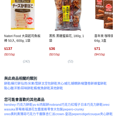
Natori Food 大袋起司魚板
黑熊 黑糖蜜麻花, 180g, 1
喜年來 咖啡蛋捲
棒 50入, 600g, 1袋
袋
64g, 3盒
137
36
71
$
$
$
(
$2/10g
)
(
$2/10g
)
(
$4/10g
)
(
242
)
(
52
)
(
8
與此商品相關的類別
餅乾/蘇打餅
仙貝/米果/雪餅
太空包餅乾
夾心/威化
蝴蝶餅/椒鹽卷餅
蜂蜜餅乾
點心麵
洋蔥/蒜味餅乾
蝦/魷魚餅乾
其他餅乾
您可能會喜歡的其他產品
hershey-巧克力餅乾
yu-ki
肉鬆餅
nobrand巧克力
紅帽子
日本巧克力餅乾
oreo
wasuka
草莓捲
福源花生醬蛋捲
零食大包裝
pepero-crunky
oreo奧利奧薄荷巧克力
千層酥
杏仁派
crown-皇冠
pepero
diget
couque夾心餅乾