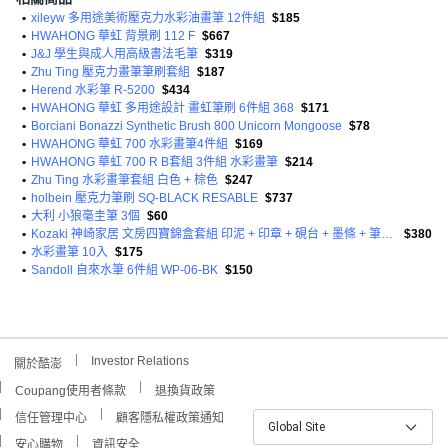
•
xileyw 多用途美術壓克力水彩油畫筆 12件組
$185
•
HWAHONG 華虹 背景刷 112 F
$667
•
J&J 學生與成人用高級書法毛筆
$319
•
Zhu Ting 壓克力畫筆筆刷套組
$187
•
Herend 水彩筆 R-5200
$434
•
HWAHONG 華虹 多用途設計 畫虹筆刷 6件組 368
$171
•
Borciani Bonazzi Synthetic Brush 800 Unicorn Mongoose
$78
•
HWAHONG 華虹 700 水彩畫筆4件組
$169
•
HWAHONG 華虹 700 R B套組 3件組 水彩畫筆
$214
•
Zhu Ting 水彩畫筆套組 白色 + 棕色
$247
•
holbein 壓克力筆刷 SQ-BLACK RESABLE
$737
•
大利 小狼毫圭筆 3個
$60
•
Kozaki 神崎家居 文房四寶錦盒套組 印泥 + 印章 + 硯台 + 墨條 + 筆擱 + 筆洗 + 加健大白雲 4支 + 錦盒
$380
•
水彩畫筆 10入
$175
•
Sandoll 自來水筆 6件組 WP-06-BK
$150
Investor Relations
關於酷澎
Coupang使用者條款
退換貨政策
信任管理中心
顧客隱私權政策通知
Global Site
安心購物
資訊安全