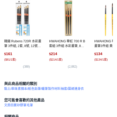
韓國 Rubens 720R 水彩畫
HWAHONG 華虹 700 R B
HWAHONG 華
筆 3件組, 2套, 8號, 12號,
套組 3件組 水彩畫筆, 8號,
畫筆3件組 黃色, 
16號
12號, 16號, 1套
12號, 16號
161
214
134
$
$
$
(
$81/1套
)
(
$214/1套
)
(
$134/1套
)
(
380
)
(
2,082
)
(
9
與此商品相關的類別
黏土/串珠
素描本/紙
色鉛筆/蠟筆
製作材料
袖套/圍裙
連身衣
您可能會喜歡的其他產品
文房四寶
矽膠筆
毛筆
相關商品