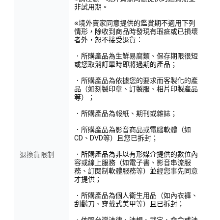
非試用期。
※境外賣家同意提供的鑑賞期不適用下列
情形，除收到商品時發現有瑕疵或已損壞
者外，恕不接受退貨：
．所購產品為生鮮易腐類、保存期限很短
或您取消訂單時即將過期的產品；
．所購產品為依據您的要求而客製化的產
品（如刻製印章、訂製服、相片印製產品
等）；
．所購產品為報紙、期刊或雜誌；
．所購產品為影音商品或電腦軟體（如
CD、DVD等）且您已拆封；
．所購產品為非以有形媒介提供的數位內
退換貨限制
容或線上服務（如電子書、影音串流服
務、訂閱制軟體服務等）並經您事先同意
才提供；
．所購產品為個人衛生用品（如內衣褲、
刮鬍刀、穿戴式美甲等）且已拆封；
．依照台灣法律、法規、裁定、命令或法