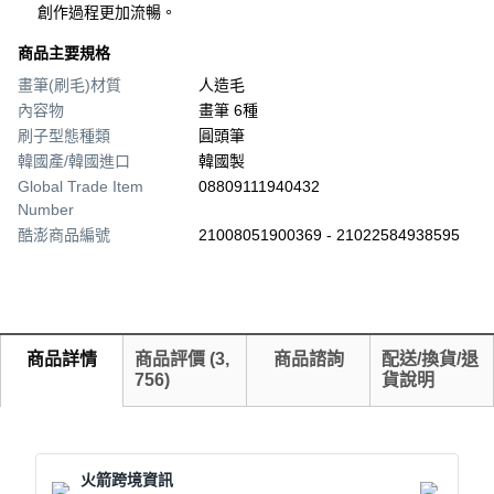
創作過程更加流暢。
商品主要規格
畫筆(刷毛)材質
人造毛
內容物
畫筆 6種
刷子型態種類
圓頭筆
韓國產/韓國進口
韓國製
Global Trade Item
08809111940432
Number
酷澎商品編號
21008051900369 - 21022584938595
商品詳情
商品評價
(
3,
商品諮詢
配送/換貨/退
756
)
貨說明
火箭跨境資訊