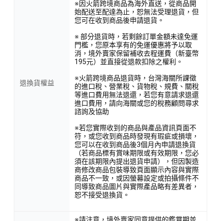
※因火箭跨境商品為海外直送，從商品開
始配送至配達為止，恕無法受理退貨，但
您可在收到商品後申請退貨。
※ 部分退貨時，若剩餘訂單金額未達免運
門檻，您原本享有的免運優惠將予以取
消，境外賣家保留補收去程運費（新臺幣
195元）並直接從退款扣除之權利。
※火箭跨境商品退貨時，台灣海關所課徵
魯本斯 720R 水彩筆系列，自 1990 年首次推出以來，其經典的
退換貨權益
的進口稅、營業稅、貨物稅、規費、關稅
圓頭設計便深受藝術家們的喜愛。作為魯本斯品牌的代表性產
等進口費用無法退還，若您有意請求退還
進口費用，請向海關或您的稅務顧問尋求
品之一，720R 系列以其平易近人的價格和多功能性著稱，適用
諮詢及協助
於水彩、壓克力等多種顏料，無論是初學者還是專業畫家都能
※若您實際收到的商品與產品資訊頁面不
輕鬆駕馭。
符，或您收到商品時發現有瑕疵或損壞，
您可以在收到商品後3個月內申請退換貨
（若商品標有賞味期限或有效期限，您必
須在該期限內提出退貨申請），但因製造
<產品資訊皆由跨境廠商提供，
產品資訊部分文字係由AI產出
，
商修改商品包裝導致頁面顯示內容與實際
商品不一致，或因螢幕設定或拍攝條件不
翻譯內容僅供參考，相關說明應以實際產品標示資訊為準>
同導致商品圖片與實際產品略有差異者，
恕不接受退換貨。
※請注意，境外賣家同意提供的鑑賞期並