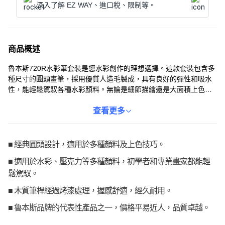
深入了解 EZ WAY、進口稅、限制等。
商品概述
魯本斯720R水彩筆套裝是您水彩創作的理想選擇。這款套裝包含多
種尺寸的圓頭畫筆，採用優質人造毛製成，具有良好的彈性和吸水
性，能輕鬆駕馭各種水彩顏料。無論是細節描繪還是大面積上色，
都能呈現出色的效果。混合尺寸的設計，讓您在創作中擁有更多選
擇，激發無限創意。適合各程度的水彩愛好者，讓您的作品更加生
查看更多
動。
■ 經典圓頭設計，適用於多種顏料及上色技巧。
■ 適用於水彩、壓克力等多種顏料，初學者和專業畫家都能輕
鬆駕馭。
■ 木質筆桿經過烤漆處理，握感舒適，經久耐用。
■ 魯本斯品牌的代表性產品之一，價格平易近人，品質卓越。