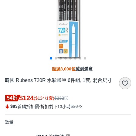
超過3,000位
感到滿意
韓國 Rubens 720R 水彩畫筆 6件組, 1套, 混合尺寸
$124
54折
($124/1套)
$232
$83
·
$207
首購折扣價
折扣剩下13小時
數量