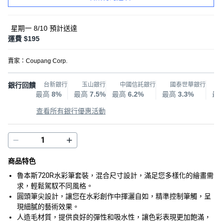
星期一 8/10
預計送達
運費 $195
賣家：
Coupang Corp.
銀行回饋
台新銀行
玉山銀行
中國信託銀行
國泰世華銀行
最高
8%
最高
7.5%
最高
6.2%
最高
3.3%
最
查看所有銀行優惠活動
商品特色
魯本斯720R水彩筆套裝，混合尺寸設計，滿足您多樣化的繪畫需
求，輕鬆駕馭不同風格。
圓頭筆尖設計，讓您在水彩創作中揮灑自如，精準控制筆觸，呈
現細膩的藝術效果。
人造毛材質，提供良好的彈性和吸水性，讓色彩表現更加飽滿，