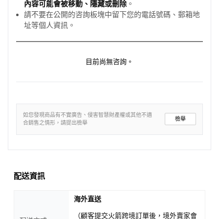
內容可能會被移動、隱藏或刪除
。
請不要在公開的咨詢板塊中留下您的電話號碼、郵箱地
址等個人資訊。
目前尚無咨詢。
如您發現商品有不實廣告、侵害智慧財產權或其他不適
檢舉
合銷售之情形，請提出檢舉
配送資訊
海外直送
（顧客提交火箭跨境訂單後，境外賣家會