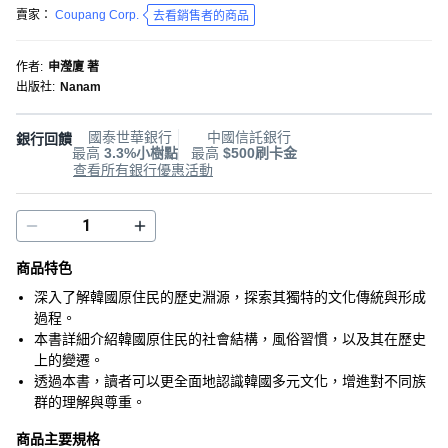
賣家：
Coupang Corp.
去看銷售者的商品
作者
:
申瀅廈 著
出版社
:
Nanam
國泰世華銀行
中國信託銀行
銀行回饋
最高
3.3%小樹點
最高
$500刷卡金
查看所有銀行優惠活動
商品特色
深入了解韓國原住民的歷史淵源，探索其獨特的文化傳統與形成
過程。
本書詳細介紹韓國原住民的社會結構，風俗習慣，以及其在歷史
上的變遷。
透過本書，讀者可以更全面地認識韓國多元文化，增進對不同族
群的理解與尊重。
商品主要規格