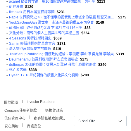
•
acanet 秘密與悖論：用10個關鍵詞解讀德國統一與和平
$213
•
朝鮮漫畫
$120
•
Ilchokak 用日本漫畫描繪帝國
$231
•
Papie 世界醜聞史 4：從不懂事的愛妾到上帝派來的惡魔 甜蜜又血腥的歐洲歷史故事
$175
•
YeokSaGongGan 梁世奉：南滿洲最後的獨立軍司令官
$149
•
韓國民眾口述列傳(32)金淑中1921年4月16日生
$88
•
文化分歧：南韓的個人主義與北韓的集體主義
$234
•
4 Seasons 阿特拉斯韓國史
$539
•
Samin 輕鬆讀懂朝鮮革命宣言
$171
•
深入探究高麗與蒙古的關係
$119
•
JisikSanupPublishing 領議政的經綸：李浚慶 李山海 吳允謙 李景奭
$339
•
Deulmenamu 普羅科匹厄斯 拜占庭帝國秘史
$175
•
dolbegae 烙印的身體：從黑人到難民 種族化身體的歷史
$240
•
死亡考古學
$338
•
Hyean 17 18世紀朝鮮的讀書文化與文化變動
$289
Investor Relations
關於酷澎
Coupang使用者條款
退換貨政策
信任管理中心
顧客隱私權政策通知
Global Site
安心購物
資訊安全