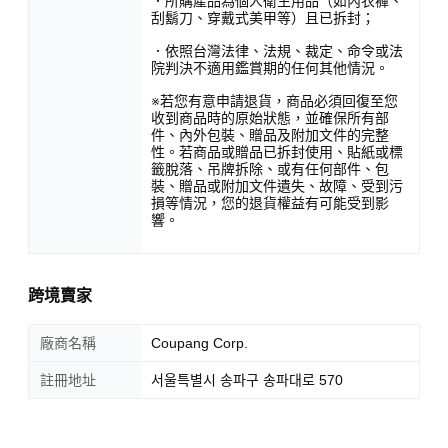
．所購產品為個人衛生用品（如內衣褲、
刮鬍刀、穿戴式美甲等）且已拆封；
．依照台灣法律、法規、裁定、命令或法
院判決不適用鑑賞期的任何其他情況。
※若您有意申請退貨，商品必須回復至您
收到商品時的原始狀態，並確保所有部
件、內外包裝、贈品及附加文件的完整
性。若商品或贈品已拆封使用、貼紙或標
籤脫落、吊牌拆除、或有任何部件、包
裝、贈品或附加文件遺失、故障、受到污
損等情況，您的退貨權益有可能受到影
響。
跨境賣家
廠商名稱
Coupang Corp.
註冊地址
서울특별시 송파구 송파대로 570