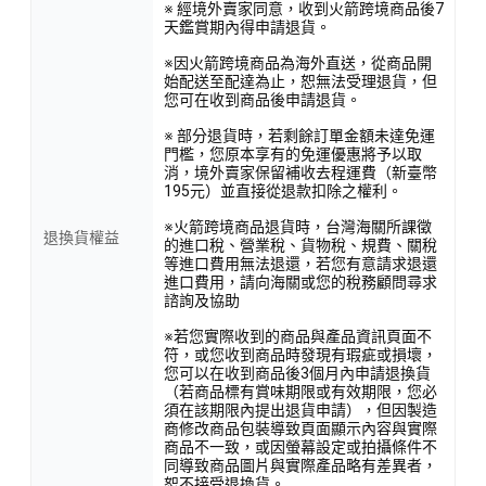
※ 經境外賣家同意，收到火箭跨境商品後7
天鑑賞期內得申請退貨。
※因火箭跨境商品為海外直送，從商品開
始配送至配達為止，恕無法受理退貨，但
您可在收到商品後申請退貨。
※ 部分退貨時，若剩餘訂單金額未達免運
門檻，您原本享有的免運優惠將予以取
消，境外賣家保留補收去程運費（新臺幣
195元）並直接從退款扣除之權利。
※火箭跨境商品退貨時，台灣海關所課徵
退換貨權益
的進口稅、營業稅、貨物稅、規費、關稅
等進口費用無法退還，若您有意請求退還
進口費用，請向海關或您的稅務顧問尋求
諮詢及協助
※若您實際收到的商品與產品資訊頁面不
符，或您收到商品時發現有瑕疵或損壞，
您可以在收到商品後3個月內申請退換貨
（若商品標有賞味期限或有效期限，您必
須在該期限內提出退貨申請），但因製造
商修改商品包裝導致頁面顯示內容與實際
商品不一致，或因螢幕設定或拍攝條件不
同導致商品圖片與實際產品略有差異者，
恕不接受退換貨。