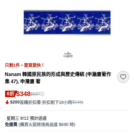
只剩
1
件，
要買要快！
Nanam 韓國原民族的形成與歷史傳統 (申瀜廈著作
集 47), 申瀅廈 著
$348
6折
$587
$200
·
$548
首購折扣價
折扣剩下18小時
星期三 8/12
預計送達
免運費
(購買火箭跨境商品達 $690 時)