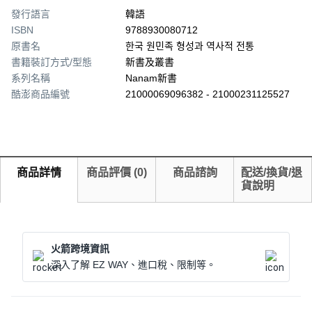
發行語言
韓語
ISBN
9788930080712
原書名
한국 원민족 형성과 역사적 전통
書籍裝訂方式/型態
新書及叢書
系列名稱
Nanam新書
酷澎商品編號
21000069096382 - 21000231125527
商品詳情
商品評價
(
0
)
商品諮詢
配送/換貨/退
貨說明
火箭跨境資訊
深入了解 EZ WAY、進口稅、限制等。