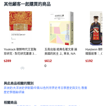
其他顧客一起購買的商品
Youkrack 朝鮮時代王室胸
五南出版 經典名著文庫 論
Hyejiwon 朝
背研究 - 梨花研究叢書 32
美國的民主 上, 單本, N/A
韓服故事：, Glim
(精裝), 宋秀珍
289
612
192
$
$
$
0
(
1
)
(
2
與此商品相關的類別
非洲史/大洋洲史
伊斯蘭/中東/以色列
世界史
考古學
歷史與文化 教養
歷史學理論/評論
相關商品