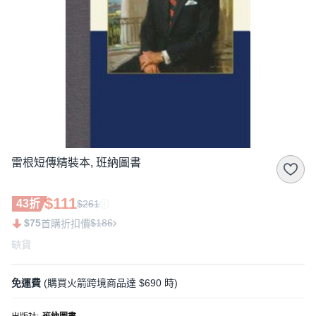
雷根短傳精裝本, 班納圖書
$111
43折
$261
$75
$186
首購折扣價
缺貨
免運費
(購買火箭跨境商品達 $690 時)