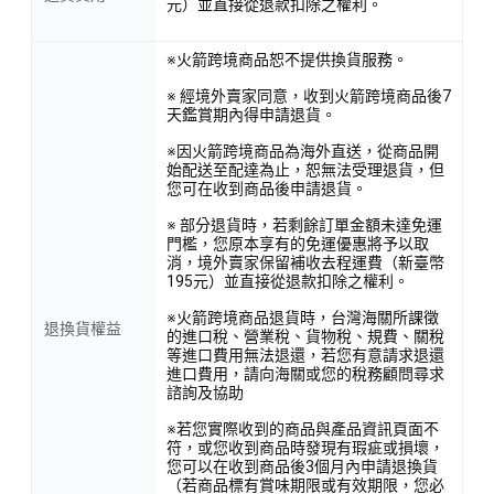
元）並直接從退款扣除之權利。
※火箭跨境商品恕不提供換貨服務。
※ 經境外賣家同意，收到火箭跨境商品後7
天鑑賞期內得申請退貨。
※因火箭跨境商品為海外直送，從商品開
始配送至配達為止，恕無法受理退貨，但
您可在收到商品後申請退貨。
※ 部分退貨時，若剩餘訂單金額未達免運
門檻，您原本享有的免運優惠將予以取
消，境外賣家保留補收去程運費（新臺幣
195元）並直接從退款扣除之權利。
※火箭跨境商品退貨時，台灣海關所課徵
退換貨權益
的進口稅、營業稅、貨物稅、規費、關稅
等進口費用無法退還，若您有意請求退還
進口費用，請向海關或您的稅務顧問尋求
諮詢及協助
※若您實際收到的商品與產品資訊頁面不
符，或您收到商品時發現有瑕疵或損壞，
您可以在收到商品後3個月內申請退換貨
（若商品標有賞味期限或有效期限，您必