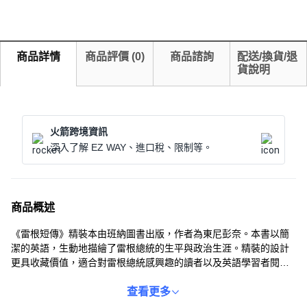
商品詳情
商品評價
(
0
)
商品諮詢
配送/換貨/退
貨說明
火箭跨境資訊
深入了解 EZ WAY、進口稅、限制等。
商品概述
《雷根短傳》精裝本由班納圖書出版，作者為東尼彭奈。本書以簡
潔的英語，生動地描繪了雷根總統的生平與政治生涯。精裝的設計
更具收藏價值，適合對雷根總統感興趣的讀者以及英語學習者閱
讀。透過本書，讀者可以深入了解雷根總統的領導風格與對世界的
影響。本書的ISBN為9781944038311。
查看更多