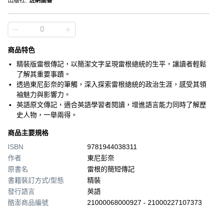
出版社
:
班納圖書
商品特色
精裝版雷根傳記，以簡潔文字呈現雷根總統的生平，讓讀者輕鬆
了解其重要事蹟。
透過東尼彭奈的筆觸，深入探索雷根總統的政治生涯，感受其領
袖魅力與影響力。
英語原文傳記，適合英語學習者閱讀，增進語言能力同時了解歷
史人物，一舉兩得。
商品主要規格
ISBN
9781944038311
作者
東尼彭奈
原書名
雷根的簡短傳記
書籍裝訂方式/型態
精裝
發行語言
英語
酷澎商品編號
21000068000927 - 21000227107373