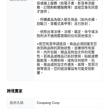
容或線上服務（如電子書、影音串流服
務、訂閱制軟體服務等）並經您事先同意
才提供；
．所購產品為個人衛生用品（如內衣褲、
刮鬍刀、穿戴式美甲等）且已拆封；
．依照台灣法律、法規、裁定、命令或法
院判決不適用鑑賞期的任何其他情況。
※若您有意申請退貨，商品必須回復至您
收到商品時的原始狀態，並確保所有部
件、內外包裝、贈品及附加文件的完整
性。若商品或贈品已拆封使用、貼紙或標
籤脫落、吊牌拆除、或有任何部件、包
裝、贈品或附加文件遺失、故障、受到污
損等情況，您的退貨權益有可能受到影
響。
跨境賣家
廠商名稱
Coupang Corp.