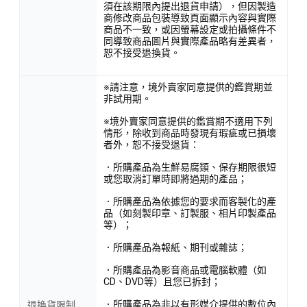
須在該期限內提出退貨申請），但因製造
商修改商品包裝導致頁面顯示內容與實際
商品不一致，或因螢幕設定或拍攝條件不
同導致商品圖片與實際產品略有差異者，
恕不接受退換貨。
※請注意，境外賣家同意提供的鑑賞期並
非試用期。
※境外賣家同意提供的鑑賞期不適用下列
情形，除收到商品時發現有瑕疵或已損壞
者外，恕不接受退貨：
．所購產品為生鮮易腐類、保存期限很短
或您取消訂單時即將過期的產品；
．所購產品為依據您的要求而客製化的產
品（如刻製印章、訂製服、相片印製產品
等）；
．所購產品為報紙、期刊或雜誌；
．所購產品為影音商品或電腦軟體（如
CD、DVD等）且您已拆封；
．所購產品為非以有形媒介提供的數位內
退換貨限制