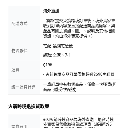
海外直送
（顧客提交火箭跨境訂單後，境外賣家會
配送方式
收到訂單內容並直接配送商品給顧客，與
產品有關之資訊、圖片、說明及其他相關
資訊，均由境外賣家提供。）
宅配: 黑貓宅急便
物流夥伴
超取: 全家、7-11
$195
運費
- 火箭跨境商品訂單價格超過$690免運費
一筆訂單中有數個商品，僅收一次運費(但
統一運費計算
商品可能分次配送)
火箭跨境退換貨政策
※因火箭跨境商品為海外直送，退貨時境
外賣家保留收取退貨處理費（新臺幣95
退貨費用