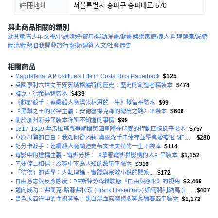
註冊地址
서울특별시 송파구 송파대로 570
與此商品相關的類別
幼兒童
青少年
文學/小說
嗜好/實用/運動
漫畫/動畫
娛樂
家庭/家人
料理
健康/減肥
經濟/經營
自我開發
旅行
藝術/建築
人文/社會
歷史
相關商品
•
Magdalena: A Prostitute's Life in Costa Rica Paperback
$125
•
英國亨利六世女王安茹瑪格麗特的歷史：歷史的創造者精裝本
$474
•
雅克‧德希達精裝本
$439
•
《越野殺手：連續殺人魔湯米林恩的一生》發售平裝本
$99
•
《黑幫之王的民粹主義：安德魯傑克森的總統之路》平裝本
$606
•
關於加州彩券平裝本你所不知道的事情
$99
•
1817-1819 年馬拉塔戰爭期間英國軍隊在印度的行動回憶錄平裝本
$757
•
草原母狗的自白：我如何從內莉·奧爾森手中倖存並學會愛被恨 MP3 CD
$280
•
記分卡殺手：連續殺人魔蘭迪史蒂文卡夫特的一生平裝本
$114
•
電影中的建構主義 - 電影分析：《拿著電影攝影機的人》平裝本
$1,152
•
不要停止相信：旅程中不為人知的故事平裝本
$316
•
「彷彿」的哲學：人類理論、實踐與宗教小說的體系...
$172
•
自由意志與反應態度：PF斯特勞森精裝版《自由與怨恨》的視角
$3,495
•
邁向成功：弗蘭克·哈森弗拉茨 (Frank Hasenfratz) 如何將利納馬 (Linamar) 從貴湖發展為全球精裝本
$407
•
黑色大西洋中的性與種族：黑白混血惡魔與多種族彌賽亞平裝本
$1,172