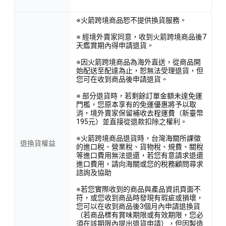
※火箭跨境商品恕不提供換貨服務。
※ 經境外賣家同意，收到火箭跨境商品後7
天鑑賞期內得申請退貨。
※因火箭跨境商品為海外直送，從商品開
始配送至配達為止，恕無法受理退貨，但
您可在收到商品後申請退貨。
※ 部分退貨時，若剩餘訂單金額未達免運
門檻，您原本享有的免運優惠將予以取
消，境外賣家保留補收去程運費（新臺幣
195元）並直接從退款扣除之權利。
※火箭跨境商品退貨時，台灣海關所課徵
退換貨權益
的進口稅、營業稅、貨物稅、規費、關稅
等進口費用無法退還，若您有意請求退還
進口費用，請向海關或您的稅務顧問尋求
諮詢及協助
※若您實際收到的商品與產品資訊頁面不
符，或您收到商品時發現有瑕疵或損壞，
您可以在收到商品後3個月內申請退換貨
（若商品標有賞味期限或有效期限，您必
須在該期限內提出退貨申請），但因製造