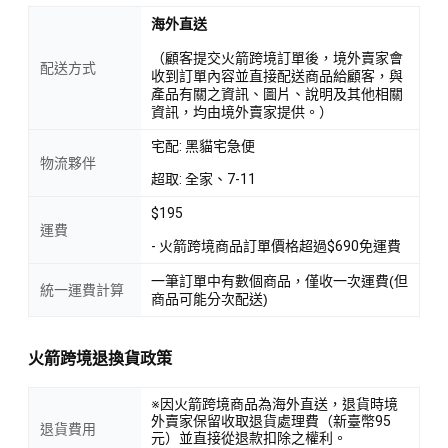
海外直送
（顧客提交火箭跨境訂單後，境外賣家會
配送方式
收到訂單內容並直接配送商品給顧客，與
產品有關之資訊、圖片、說明及其他相關
資訊，均由境外賣家提供。）
宅配: 黑貓宅急便
物流夥伴
超取: 全家、7-11
$195
運費
- 火箭跨境商品訂單價格超過$690免運費
一筆訂單中有數個商品，僅收一次運費(但
統一運費計算
商品可能分次配送)
火箭跨境退換貨政策
※因火箭跨境商品為海外直送，退貨時境
外賣家保留收取退貨處理費（新臺幣95
退貨費用
元）並直接從退款扣除之權利。