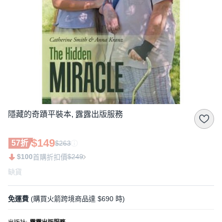
隱藏的奇蹟平裝本, 露露出版服務
$149
57折
$263
$100
$249
首購折扣價
缺貨
免運費
(購買火箭跨境商品達 $690 時)