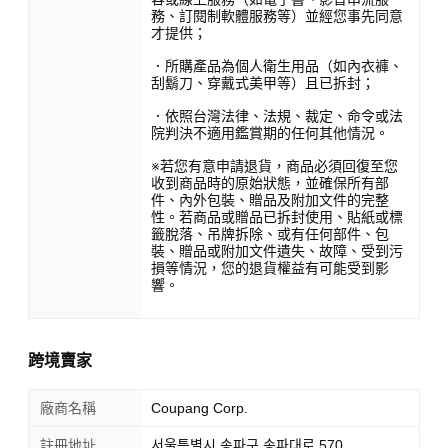
務、訂閱制軟體服務等）並經您事先同意
才提供；
．所購產品為個人衛生用品（如內衣褲、
刮鬍刀、穿戴式美甲等）且已拆封；
．依照台灣法律、法規、裁定、命令或法
院判決不適用鑑賞期的任何其他情況。
※若您有意申請退貨，商品必須回復至您
收到商品時的原始狀態，並確保所有部
件、內外包裝、贈品及附加文件的完整
性。若商品或贈品已拆封使用、貼紙或標
籤脫落、吊牌拆除、或有任何部件、包
裝、贈品或附加文件遺失、故障、受到污
損等情況，您的退貨權益有可能受到影
響。
跨境賣家
廠商名稱
Coupang Corp.
註冊地址
서울특별시 송파구 송파대로 570