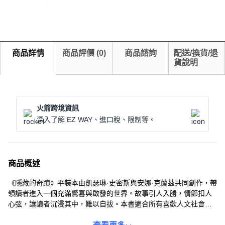
商品詳情
商品評價
(
0
)
商品諮詢
配送/換貨/退
貨說明
火箭跨境資訊
深入了解 EZ WAY、進口稅、限制等。
商品概述
《隱藏的奇蹟》平裝本由凱瑟琳·史密斯與安娜·克蘭茲共同創作，帶
領讀者進入一個充滿驚喜與啟發的世界。故事引人入勝，情節扣人
心弦，讓讀者沉浸其中，難以自拔。本書適合所有喜歡人文社會議
題，並渴望在閱讀中尋找心靈慰藉的讀者。透過作者細膩的筆觸，