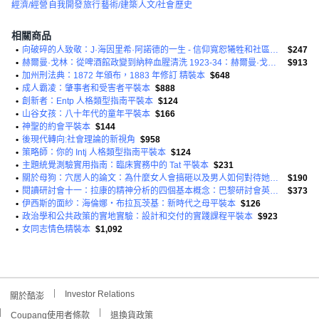
經濟/經營
自我開發
旅行
藝術/建築
人文/社會
歷史
相關商品
•
向破碎的人致敬：J·海因里希·阿諾德的一生 - 信仰寬恕犧牲和社區精裝的真實故事
$247
•
赫爾曼·戈林：從啤酒館政變到納粹血腥清洗 1923-34：赫爾曼·戈林的個人相簿。第 2 卷精裝本
$913
•
加州刑法典：1872 年頒布，1883 年修訂 精裝本
$648
•
成人霸凌：肇事者和受害者平裝本
$888
•
創新者：Entp 人格類型指南平裝本
$124
•
山谷女孩：八十年代的童年平裝本
$166
•
神聖的約會平裝本
$144
•
後現代轉向:社會理論的新視角
$958
•
策略師：你的 Intj 人格類型指南平裝本
$124
•
主題統覺測驗實用指南：臨床實務中的 Tat 平裝本
$231
•
關於母狗：穴居人的論文：為什麼女人會搞砸以及男人如何對待她們平裝本
$190
•
閱讀研討會十一：拉康的精神分析的四個基本概念：巴黎研討會英文平裝本
$373
•
伊西斯的面紗：海倫娜‧布拉瓦茨基：新時代之母平裝本
$126
•
政治學和公共政策的實地實驗：設計和交付的實踐課程平裝本
$923
•
女同志情色精裝本
$1,092
Investor Relations
關於酷澎
Coupang使用者條款
退換貨政策