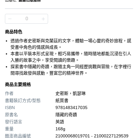
出版社
:
露露出版服務
商品特色
透過作者史密斯與克蘭茲的文字，體驗一場心靈的奇妙旅程，感
受書中角色的情感與成長。
本書以平裝本形式呈現，輕巧易攜帶，隨時隨地都能沉浸在引人
入勝的故事之中，享受閱讀的樂趣。
探索書中隱藏的奇蹟，跟隨主角一同經歷挑戰與冒險，在字裡行
間尋找啟發與感動，豐富您的精神世界。
商品主要規格
作者
史密斯，凱瑟琳
書籍裝訂方式/型態
紙質書
ISBN
9781483417035
原書名
隱藏的奇蹟
發行語言
英語
重量
168g
酷澎商品編號
21000068019701 - 21000227129539