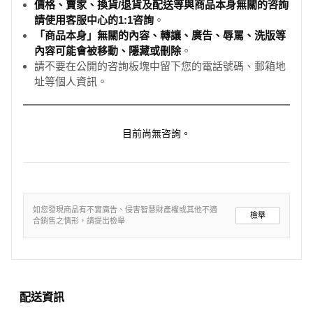
價格、賣家、換貨/退貨及配送等與商品本身無關的咨詢
請使用客服中心的1:1咨詢
。
「商品本身」無關的內容、轉讓、廣告、辱罵、洗版等
內容可能會被移動、隱藏或刪除
。
請不要在公開的咨詢板塊中留下您的電話號碼、郵箱地
址等個人資訊。
目前尚無咨詢。
如您發現商品有不實廣告、侵害智慧財產權或其他不適
檢舉
合銷售之情形，請提出檢舉
配送資訊