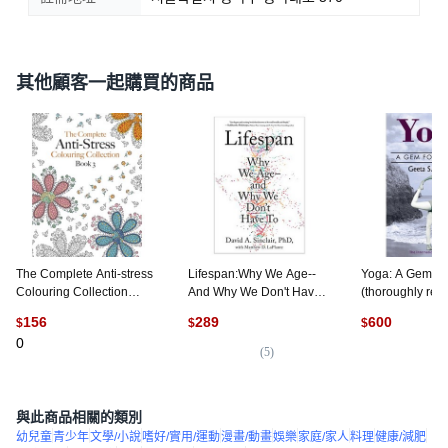
其他顧客一起購買的商品
The Complete Anti-stress
Lifespan:Why We Age--
Yoga: A Gem f
Colouring Collection
And Why We Don't Have
(thoroughly rev
Book 3: The ultimate
to, Simon & Schuster
edition 2019)
156
289
600
$
$
$
calming colouring book
Allied Publishers
0
collection 平裝版, Bell &
英文
(
5
)
(
1
)
MacKenzie Publishing, 英
文
與此商品相關的類別
幼兒童
青少年
文學/小說
嗜好/實用/運動
漫畫/動畫
娛樂
家庭/家人
料理
健康/減肥