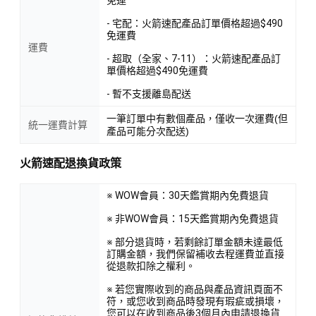
- 宅配：火箭速配產品訂單價格超過$490
免運費
運費
- 超取（全家、7-11）：火箭速配產品訂
單價格超過$490免運費
- 暫不支援離島配送
一筆訂單中有數個產品，僅收一次運費(但
統一運費計算
產品可能分次配送)
火箭速配退換貨政策
※ WOW會員：30天鑑賞期內免費退貨
※ 非WOW會員：15天鑑賞期內免費退貨
※ 部分退貨時，若剩餘訂單金額未達最低
訂購金額，我們保留補收去程運費並直接
從退款扣除之權利。
※ 若您實際收到的商品與產品資訊頁面不
符，或您收到商品時發現有瑕疵或損壞，
您可以在收到商品後3個月內申請退換貨