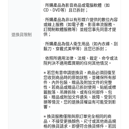
· 所購產品為影音商品或電腦軟體（如
CD、DVD等）且已拆封；
· 所購產品為非以有形媒介提供的數位內容
或線上服務（如電子書、影音串流服務、
訂閱制軟體服務等）並經您事先同意才提
供；
退換貨限制
· 所購產品為個人衛生用品（如內衣褲、刮
鬍刀、穿戴式美甲等）且您已拆封；
· 依照所適用法律、法規、裁定、命令或法
院判決不適用鑑賞期的任何其他情況。
※ 若您有意申請退換貨，商品必須回復至
您收到商品時的原始狀態，並確保所有部
件、內外包裝、贈品及附加文件的完整
性。若商品或贈品已拆封使用、貼紙或標
籤脫落、吊牌拆除、或有任何部件、包
裝、贈品或附加文件遺失、故障、受到污
損等情況，您的退換貨權益有可能受到影
響。
※ 換貨服務僅限與原訂單完全相同的商
品，不接受更換顏色、尺寸或其他商品規
格的換貨請求。即便符合換貨條件，若因