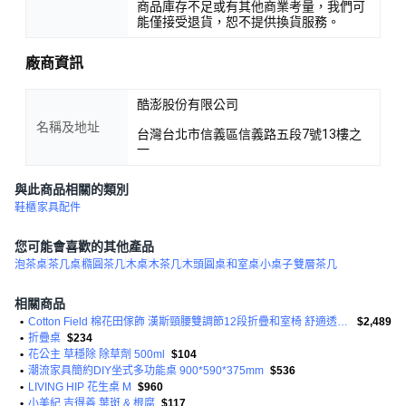
商品庫存不足或有其他商業考量，我們可
能僅接受退貨，恕不提供換貨服務。
廠商資訊
酷澎股份有限公司
名稱及地址
台灣台北市信義區信義路五段7號13樓之
一
與此商品相關的類別
鞋櫃
家具配件
您可能會喜歡的其他產品
泡茶桌
茶几桌
橢圓茶几
木桌
木茶几
木頭圓桌
和室桌
小桌子
雙層茶几
相關商品
•
Cotton Field 棉花田傢飾 漢斯頸腰雙調節12段折疊和室椅 舒適透氣 收納
$2,489
•
折疊桌
$234
•
花公主 草穩除 除草劑 500ml
$104
•
潮流家具簡約DIY坐式多功能桌 900*590*375mm
$536
•
LIVING HIP 花生桌 M
$960
•
小美紀 吉得善 葉斑 & 根腐
$117