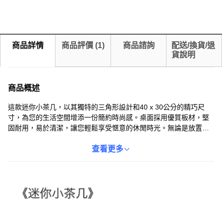
商品詳情
商品評價
(
1
)
商品諮詢
配送/換貨/退
貨說明
商品概述
這款迷你小茶几，以其獨特的三角形設計和40 x 30公分的精巧尺
寸，為您的生活空間增添一份簡約時尚感。桌面採用優質板材，堅
固耐用，易於清潔，讓您輕鬆享受愜意的休閒時光。無論是放置在
客廳、臥室或陽台，都能完美融入各種風格的家居環境。輕巧的設
計方便移動，讓您可以隨時調整空間佈局，打造屬於自己的舒適角
查看更多
落。無論是品茗、閱讀或與朋友聊天，這款小茶几都能成為您生活
中的得力助手。