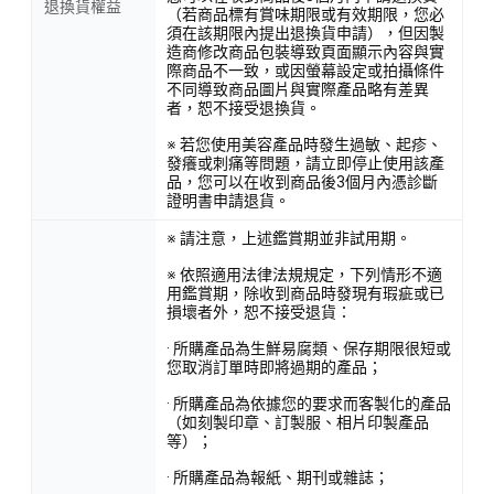
退換貨權益
（若商品標有賞味期限或有效期限，您必
須在該期限內提出退換貨申請），但因製
造商修改商品包裝導致頁面顯示內容與實
際商品不一致，或因螢幕設定或拍攝條件
不同導致商品圖片與實際產品略有差異
者，恕不接受退換貨。
※ 若您使用美容產品時發生過敏、起疹、
發癢或刺痛等問題，請立即停止使用該產
品，您可以在收到商品後3個月內憑診斷
證明書申請退貨。
※ 請注意，上述鑑賞期並非試用期。
※ 依照適用法律法規規定，下列情形不適
用鑑賞期，除收到商品時發現有瑕疵或已
損壞者外，恕不接受退貨：
· 所購產品為生鮮易腐類、保存期限很短或
您取消訂單時即將過期的產品；
· 所購產品為依據您的要求而客製化的產品
（如刻製印章、訂製服、相片印製產品
等）；
· 所購產品為報紙、期刊或雜誌；