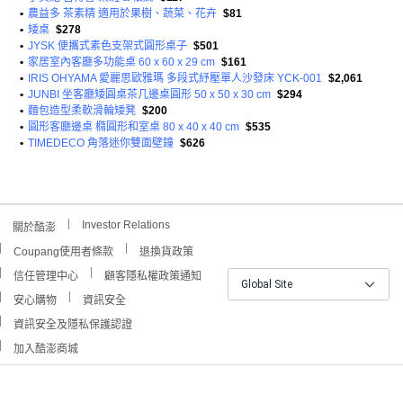
•
農益多 茶素精 適用於果樹、蔬菜、花卉
$81
•
矮桌
$278
•
JYSK 便攜式素色支架式圓形桌子
$501
•
家居室內客廳多功能桌 60 x 60 x 29 cm
$161
•
IRIS OHYAMA 愛麗思歐雅瑪 多段式紓壓單人沙發床 YCK-001
$2,061
•
JUNBI 坐客廳矮圓桌茶几邊桌圓形 50 x 50 x 30 cm
$294
•
麵包造型柔軟滑輪矮凳
$200
•
圓形客廳邊桌 橢圓形和室桌 80 x 40 x 40 cm
$535
•
TIMEDECO 角落迷你雙面壁鐘
$626
Investor Relations
關於酷澎
Coupang使用者條款
退換貨政策
信任管理中心
顧客隱私權政策通知
Global Site
安心購物
資訊安全
資訊安全及隱私保護認證
加入酷澎商城