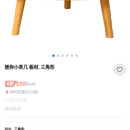
迷你小茶几 板材, 三角形
$88
6折
$148
$60
首購折扣價
$4 酷澎幣回饋
暫時缺貨
顏色
:
三角形