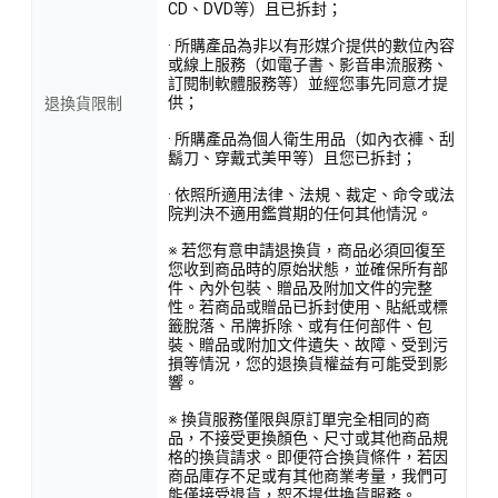
CD、DVD等）且已拆封；
· 所購產品為非以有形媒介提供的數位內容
或線上服務（如電子書、影音串流服務、
訂閱制軟體服務等）並經您事先同意才提
供；
退換貨限制
· 所購產品為個人衛生用品（如內衣褲、刮
鬍刀、穿戴式美甲等）且您已拆封；
· 依照所適用法律、法規、裁定、命令或法
院判決不適用鑑賞期的任何其他情況。
※ 若您有意申請退換貨，商品必須回復至
您收到商品時的原始狀態，並確保所有部
件、內外包裝、贈品及附加文件的完整
性。若商品或贈品已拆封使用、貼紙或標
籤脫落、吊牌拆除、或有任何部件、包
裝、贈品或附加文件遺失、故障、受到污
損等情況，您的退換貨權益有可能受到影
響。
※ 換貨服務僅限與原訂單完全相同的商
品，不接受更換顏色、尺寸或其他商品規
格的換貨請求。即便符合換貨條件，若因
商品庫存不足或有其他商業考量，我們可
能僅接受退貨，恕不提供換貨服務。