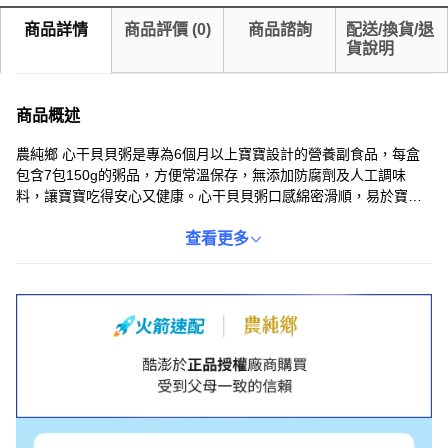
商品詳情
商品評價
(
0
)
商品諮詢
配送/換貨/退
貨說明
商品概述
農純鄉 心干貝貝粥是專為6個月以上寶寶設計的營養副食品，每盒
包含7包150g的粥品，方便常溫保存，無添加防腐劑及人工調味
料，讓寶寶吃得安心又健康。心干貝貝粥口感綿密滑順，易於寶寶
吞嚥消化，是寶寶嘗試副食品的理想選擇。豐富的營養成分有助於
寶寶的成長發育，讓寶寶在享受美味的同時，也能攝取到均衡的營
查看更多
養。農純鄉用心製作每一份粥品，為寶寶的健康成長保駕護航。