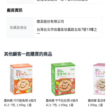
廠商資訊
酷澎股份有限公司
名稱及地址
台灣台北市信義區信義路五段7號13樓之
一
其他顧客一起購買的商品
農純鄉 巧巧鮭魚粥 6個月
農純鄉 牛牛壯壯粥 6個月
農純鄉 虱目樂樂粥
以上 7包, 1.05kg, 1盒
以上 7包, 1.05kg, 1盒
1.05kg, 1盒