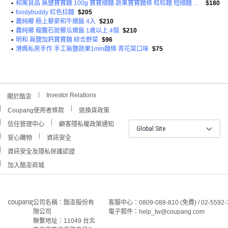
•
和寓良品 無鹽寶寶麵 100g 寶寶細麵 蔬果寶寶麵條 粒粒麵 短細麵 副食品
$180
•
foodybuddy 紅色拉麵
$205
•
農純鄉 極上藜麥和牛燉飯 4入
$210
•
農純鄉 龍膽石斑櫛瓜燉飯 1歲以上 4個
$210
•
明和 無鹽加鈣寶寶麵 綜合野菜
$96
•
港媽私房手作 手工無鹽蔬果1mm麵條 青花菜口味
$75
Investor Relations
關於酷澎
Coupang使用者條款
退換貨政策
信任管理中心
顧客隱私權政策通知
Global Site
安心購物
資訊安全
資訊安全及隱私保護認證
加入酷澎商城
公司名稱：酷澎股份有
客服中心：0809-088-810 (免費) / 02-5592-
限公司
電子郵件：help_tw@coupang.com
聯繫地址：11049 台北