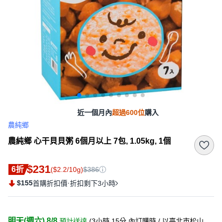
近一個月內
超過600位
購入
農純鄉
農純鄉 心干貝貝粥 6個月以上 7包, 1.05kg, 1個
$231
6折
($2.2/10g)
$386
$155
·
首購折扣價
折扣剩下3小時
明天(週六) 8/8
預計送達
(
3小時 15分
內訂購時
/ 以臺北市松山