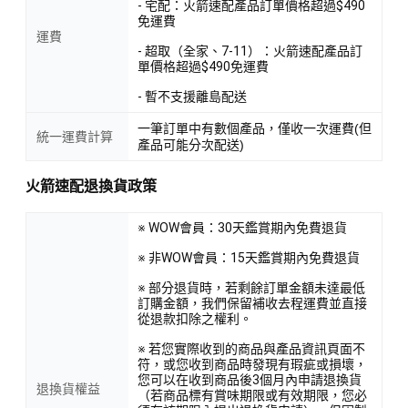
- 宅配：火箭速配產品訂單價格超過$490
免運費
運費
- 超取（全家、7-11）：火箭速配產品訂
單價格超過$490免運費
- 暫不支援離島配送
一筆訂單中有數個產品，僅收一次運費(但
統一運費計算
產品可能分次配送)
火箭速配退換貨政策
※ WOW會員：30天鑑賞期內免費退貨
※ 非WOW會員：15天鑑賞期內免費退貨
※ 部分退貨時，若剩餘訂單金額未達最低
訂購金額，我們保留補收去程運費並直接
從退款扣除之權利。
※ 若您實際收到的商品與產品資訊頁面不
符，或您收到商品時發現有瑕疵或損壞，
您可以在收到商品後3個月內申請退換貨
退換貨權益
（若商品標有賞味期限或有效期限，您必