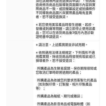
須在該期限內提出退換貨申請），但因製
造商修改商品包裝導致頁面顯示內容與實
際商品不一致，或因螢幕設定或拍攝條件
不同導致商品圖片與實際產品略有差異
者，恕不接受退換貨。
※ 若您使用美容產品時發生過敏、起疹、
發癢或刺痛等問題，請立即停止使用該產
品，您可以在收到商品後3個月內憑診斷
證明書申請退貨。
※ 請注意，上述鑑賞期並非試用期。
※ 依照適用法律法規規定，下列情形不適
用鑑賞期，除收到商品時發現有瑕疵或已
損壞者外，恕不接受退貨：
· 所購產品為生鮮易腐類、保存期限很短或
您取消訂單時即將過期的產品；
· 所購產品為依據您的要求而客製化的產品
（如刻製印章、訂製服、相片印製產品
等）；
· 所購產品為報紙、期刊或雜誌；
· 所購產品為影音商品或電腦軟體（如