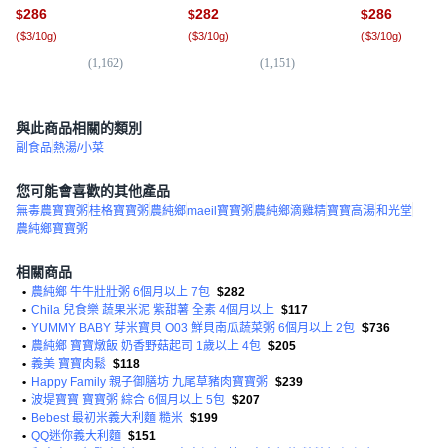
286
282
286
$
$
$
(
$3/10g
)
(
$3/10g
)
(
$3/10g
)
(
1,162
)
(
1,151
)
(
5
與此商品相關的類別
副食品
熱湯/小菜
您可能會喜歡的其他產品
無毒農寶寶粥
桂格寶寶粥
農純鄉
maeil寶寶粥
農純鄉滴雞精
寶寶高湯
和光堂
農純鄉寶寶粥
相關商品
•
農純鄉 牛牛壯壯粥 6個月以上 7包
$282
•
Chila 兒食樂 蔬果米泥 紫甜薯 全素 4個月以上
$117
•
YUMMY BABY 芽米寶貝 O03 鮮貝南瓜蔬菜粥 6個月以上 2包
$736
•
農純鄉 寶寶燉飯 奶香野菇起司 1歲以上 4包
$205
•
義美 寶寶肉鬆
$118
•
Happy Family 親子御膳坊 九尾草豬肉寶寶粥
$239
•
波堤寶寶 寶寶粥 綜合 6個月以上 5包
$207
•
Bebest 最初米義大利麵 糙米
$199
•
QQ迷你義大利麵
$151