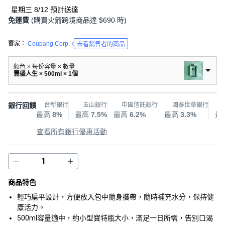
星期三 8/12
預計送達
免運費
(購買火箭跨境商品達 $690 時)
賣家：
Coupang Corp.
去看銷售者的商品
顏色 × 每份容量 × 數量
豐盛人生 × 500ml × 1個
銀行回饋
台新銀行
玉山銀行
中國信託銀行
國泰世華銀行
最高
8%
最高
7.5%
最高
6.2%
最高
3.3%
最
查看所有銀行優惠活動
商品特色
輕巧扁平設計，方便放入包中隨身攜帶，隨時補充水分，保持健
康活力。
500ml容量適中，約小型寶特瓶大小，滿足一日所需，告別口渴