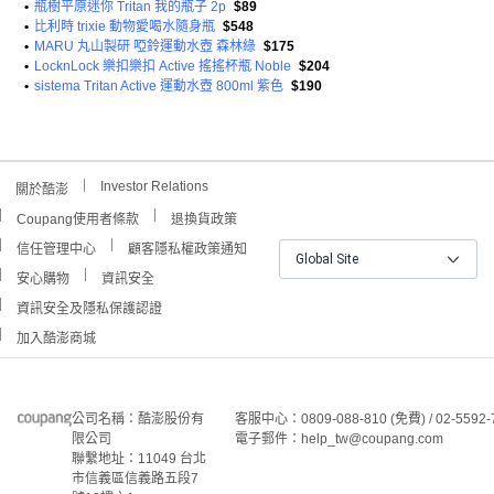
•
瓶樹平原迷你 Tritan 我的瓶子 2p
$89
•
比利時 trixie 動物愛喝水隨身瓶
$548
•
MARU 丸山製研 啞鈴運動水壺 森林綠
$175
•
LocknLock 樂扣樂扣 Active 搖搖杯瓶 Noble
$204
•
sistema Tritan Active 運動水壺 800ml 紫色
$190
Investor Relations
關於酷澎
Coupang使用者條款
退換貨政策
信任管理中心
顧客隱私權政策通知
Global Site
安心購物
資訊安全
資訊安全及隱私保護認證
Slim Bottle 夏季質感隨行瓶，採用輕巧材質，方便攜帶，讓您
加入酷澎商城
隨時隨地補充水分。500ml 大容量，滿足您一天的飲水需求。
公司名稱：酷澎股份有
客服中心：0809-088-810 (免費) / 02-5592-
限公司
電子郵件：help_tw@coupang.com
<產品資訊皆由跨境廠商提供，
產品資訊部分文字係由AI產出
，
聯繫地址：11049 台北
翻譯內容僅供參考，相關說明應以實際產品標示資訊為準>
市信義區信義路五段7