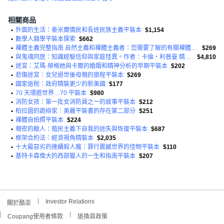
相關商品
•
外面的生活：泰米爾僑民和長途民族主義平裝本
$1,154
•
數學人類學平裝本探索
$662
•
裸體主義完整指南 自然主義和裸體主義者：您需要了解的有關裸體主義的一切。 （以及為什麼你應該嘗試它）平裝本
$269
•
與鬼魂同居：知識經驗信仰與家庭怪異。作者：卡倫‧利普曼 精裝本
$4,810
•
迷宮：艾瑪·榮格她與卡爾的婚姻和精神分析的早期平裝本
$202
•
悲傷迷宮：女兒過世後母親的旅程平裝本
$269
•
國家退稅：政府精裝更少的新美國
$177
•
70 天環遊世界…70 平裝本
$980
•
消防女孩：第一批女消防員之一的故事平裝本
$212
•
柏拉圖的詭辯家：美麗平裝書的存在第二部分
$251
•
裸體自拍照平裝本
$224
•
親密的敵人：殖民主義下自我的迷失與恢復平裝本
$687
•
框架合約法：經濟視角精裝本
$2,035
•
十大最惡劣的連續殺人魔：罪行震撼世界的怪物平裝本
$110
•
基特卡森偉大的西部獵人的一生和指南平裝本
$207
Investor Relations
關於酷澎
Coupang使用者條款
退換貨政策