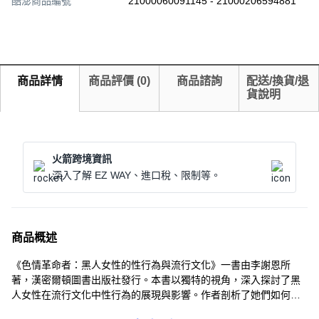
酷澎商品編號
21000060091145 - 21000206594881
商品詳情
商品評價
(
0
)
商品諮詢
配送/換貨/退
貨說明
火箭跨境資訊
深入了解 EZ WAY、進口稅、限制等。
商品概述
《色情革命者：黑人女性的性行為與流行文化》一書由李謝恩所
著，漢密爾頓圖書出版社發行。本書以獨特的視角，深入探討了黑
人女性在流行文化中性行為的展現與影響。作者剖析了她們如何透
過性表達來挑戰傳統觀念，追求自我解放，並在文化領域中扮演著