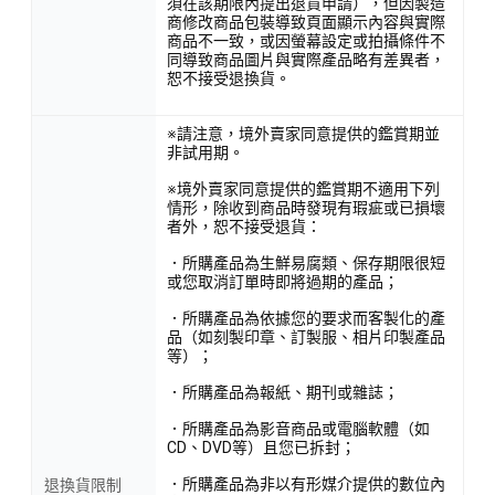
須在該期限內提出退貨申請），但因製造
商修改商品包裝導致頁面顯示內容與實際
商品不一致，或因螢幕設定或拍攝條件不
同導致商品圖片與實際產品略有差異者，
恕不接受退換貨。
※請注意，境外賣家同意提供的鑑賞期並
非試用期。
※境外賣家同意提供的鑑賞期不適用下列
情形，除收到商品時發現有瑕疵或已損壞
者外，恕不接受退貨：
．所購產品為生鮮易腐類、保存期限很短
或您取消訂單時即將過期的產品；
．所購產品為依據您的要求而客製化的產
品（如刻製印章、訂製服、相片印製產品
等）；
．所購產品為報紙、期刊或雜誌；
．所購產品為影音商品或電腦軟體（如
CD、DVD等）且您已拆封；
．所購產品為非以有形媒介提供的數位內
退換貨限制