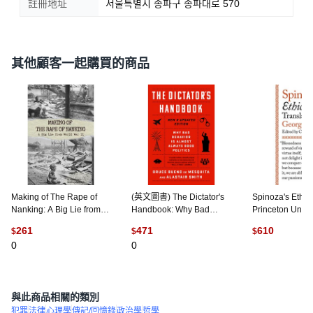
註冊地址
서울특별시 송파구 송파대로 570
其他顧客一起購買的商品
Making of The Rape of
(英文圖書) The Dictator's
Spinoza's Ethics
Nanking: A Big Lie from
Handbook: Why Bad
Princeton Univer
World War ll 平裝版, ISBN
Behavior Is Almost
Press, 英文, 
261
471
610
$
$
$
Canada, 英文
Always Good Politics 平裝
0
0
版, PublicAffairs, 英文
(
1
)
與此商品相關的類別
犯罪
法律
心理學
傳記/回憶錄
政治學
哲學