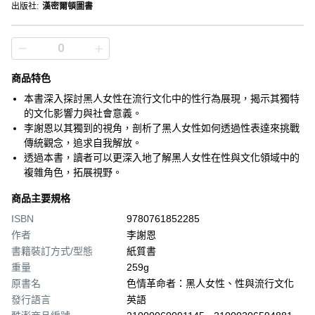
出版社
:
漢密爾頓圖書
商品特色
本書深入探討黑人女性在流行文化中的性行為展現，揭示其獨特
的文化影響力與社會意義。
李謝恩以其獨到的視角，剖析了黑人女性如何透過性表達來挑戰
傳統觀念，追求自我解放。
透過本書，讀者可以更深入地了解黑人女性在性與文化領域中的
複雜角色，拓展視野。
商品主要規格
ISBN
9780761852285
作者
李謝恩
書籍裝訂方式/型態
紙質書
重量
259g
原書名
色情革命者：黑人女性、性與流行文化
發行語言
英語