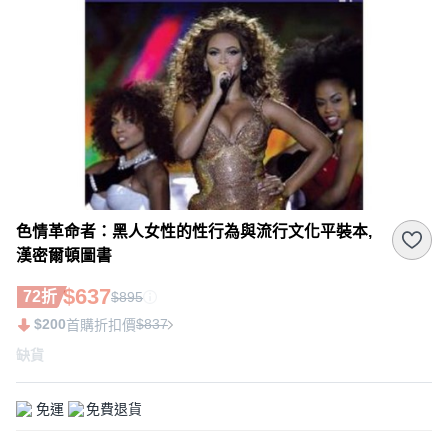
色情革命者：黑人女性的性行為與流行文化平裝本,
漢密爾頓圖書
$637
72折
$895
$200
$837
首購折扣價
缺貨
免運
免費退貨