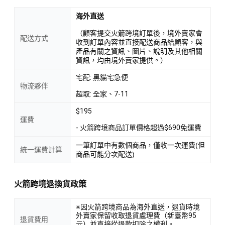
海外直送
（顧客提交火箭跨境訂單後，境外賣家會
配送方式
收到訂單內容並直接配送商品給顧客，與
產品有關之資訊、圖片、說明及其他相關
資訊，均由境外賣家提供。）
宅配: 黑貓宅急便
物流夥伴
超取: 全家、7-11
$195
運費
- 火箭跨境商品訂單價格超過$690免運費
一筆訂單中有數個商品，僅收一次運費(但
統一運費計算
商品可能分次配送)
火箭跨境退換貨政策
※因火箭跨境商品為海外直送，退貨時境
外賣家保留收取退貨處理費（新臺幣95
退貨費用
元）並直接從退款扣除之權利。