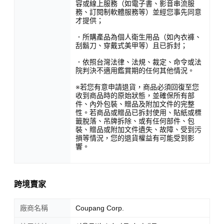
容或線上服務（如電子書、影音串流服
務、訂閱制軟體服務等）並經您事先同意
才提供；
．所購產品為個人衛生用品（如內衣褲、
刮鬍刀、穿戴式美甲等）且已拆封；
．依照台灣法律、法規、裁定、命令或法
院判決不適用鑑賞期的任何其他情況。
※若您有意申請退貨，商品必須回復至您
收到商品時的原始狀態，並確保所有部
件、內外包裝、贈品及附加文件的完整
性。若商品或贈品已拆封使用、貼紙或標
籤脫落、吊牌拆除、或有任何部件、包
裝、贈品或附加文件遺失、故障、受到污
損等情況，您的退貨權益有可能受到影
響。
跨境賣家
廠商名稱
Coupang Corp.