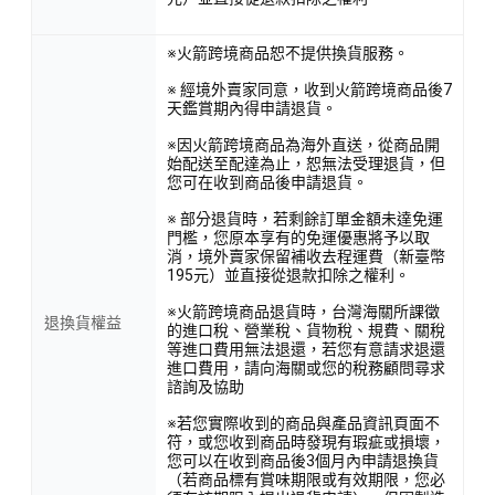
※火箭跨境商品恕不提供換貨服務。
※ 經境外賣家同意，收到火箭跨境商品後7
天鑑賞期內得申請退貨。
※因火箭跨境商品為海外直送，從商品開
始配送至配達為止，恕無法受理退貨，但
您可在收到商品後申請退貨。
※ 部分退貨時，若剩餘訂單金額未達免運
門檻，您原本享有的免運優惠將予以取
消，境外賣家保留補收去程運費（新臺幣
195元）並直接從退款扣除之權利。
※火箭跨境商品退貨時，台灣海關所課徵
退換貨權益
的進口稅、營業稅、貨物稅、規費、關稅
等進口費用無法退還，若您有意請求退還
進口費用，請向海關或您的稅務顧問尋求
諮詢及協助
※若您實際收到的商品與產品資訊頁面不
符，或您收到商品時發現有瑕疵或損壞，
您可以在收到商品後3個月內申請退換貨
（若商品標有賞味期限或有效期限，您必