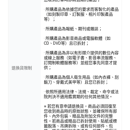
· 所購產品為依據您的要求而客製化的產品
（如刻製印章、訂製服、相片印製產品
等）；
· 所購產品為報紙、期刊或雜誌；
· 所購產品為影音商品或電腦軟體（如
CD、DVD等）且已拆封；
· 所購產品為非以有形媒介提供的數位內容
或線上服務（如電子書、影音串流服務、
訂閱制軟體服務等）並經您事先同意才提
供；
退換貨限制
· 所購產品為個人衛生用品（如內衣褲、刮
鬍刀、穿戴式美甲等）且您已拆封；
· 依照所適用法律、法規、裁定、命令或法
院判決不適用鑑賞期的任何其他情況。
※ 若您有意申請退換貨，商品必須回復至
您收到商品時的原始狀態，並確保所有部
件、內外包裝、贈品及附加文件的完整
性。若商品或贈品已拆封使用、貼紙或標
籤脫落、吊牌拆除、或有任何部件、包