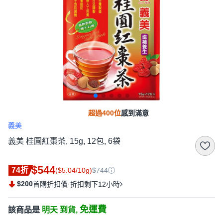
超過400位
感到滿意
義美
義美 桂圓紅棗茶, 15g, 12包, 6袋
$544
74折
($5.04/10g)
$744
$200
·
首購折扣價
折扣剩下12小時
免運費
該商品是
明天 到貨,