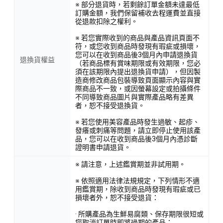
※ 部分退貨時，若剩餘訂單金額未達最低
訂購金額，我們保留補收去程運費並直接
從退款扣除之權利。
※ 若您實際收到的商品與產品資訊頁面不
符，或您收到商品時發現有瑕疵或損壞，
您可以在收到商品後3個月內申請退換貨
退換貨權益
（若商品標有賞味期限或有效期限，您必
須在該期限內提出退換貨申請），但因製
造商修改商品包裝導致頁面顯示內容與實
際商品不一致，或因螢幕設定或拍攝條件
不同導致商品圖片與實際產品略有差異
者，恕不接受退換貨。
※ 若您使用美容產品時發生過敏、起疹、
發癢或刺痛等問題，請立即停止使用該產
品，您可以在收到商品後3個月內憑診斷
證明書申請退貨。
※ 請注意，上述鑑賞期並非試用期。
※ 依照適用法律法規規定，下列情形不適
用鑑賞期，除收到商品時發現有瑕疵或已
損壞者外，恕不接受退貨：
· 所購產品為生鮮易腐類、保存期限很短或
您取消訂單時即將過期的產品；