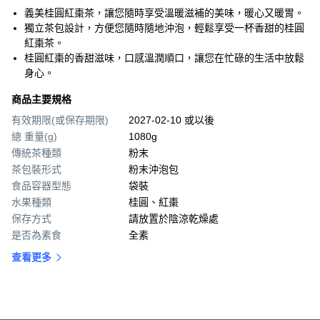
義美桂圓紅棗茶，讓您隨時享受溫暖滋補的美味，暖心又暖胃。
獨立茶包設計，方便您隨時隨地沖泡，輕鬆享受一杯香甜的桂圓
紅棗茶。
桂圓紅棗的香甜滋味，口感溫潤順口，讓您在忙碌的生活中放鬆
身心。
商品主要規格
有效期限(或保存期限)
2027-02-10 或以後
總 重量(g)
1080g
傳統茶種類
粉末
茶包裝形式
粉末沖泡包
食品容器型態
袋裝
水果種類
桂圓、紅棗
保存方式
請放置於陰涼乾燥處
是否為素食
全素
查看更多