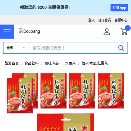
領取您的 $200 首購優惠卷!
打開 App
登入
註冊會員
客服中心
全部
酷澎首頁
食品飲料
咖啡/茶飲
水果茶
柚子/木瓜/紅棗茶