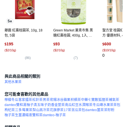
薌園 紅棗桂圓茶, 10g, 18
Green Market 菓青市集 黑
聖方堂 桂圓紅棗
包, 5袋
糖紅棗桂圓, 400g, 1入, 1
方 優選材料, 4g,
包
裝
195
93
600
$
$
$
(
$2/10g
)
(
$2/10g
)
(
$10/10g
)
0
(
86
)
(
7
)
與此商品相關的類別
其他水果茶
您可能會喜歡的其他產品
檸檬冬瓜
客家擂茶
松針茶
男茶
密陽冰谷蘋果
枳椇茶
中藥七寶散
狐狸茶
補氣茶
damteo雙和湯
柚子清
五味子
奶香金萱茶
南瓜紅豆水
潤喉茶
冬瓜磚
水果茶茶包
枸杞茶
三多
莓果茶
梨山高冷茶
花旗蔘茶
17茶
苦瓜茶包
damteo薑茶
茶籽粉
柚子茶
生薑濃縮液
雙和茶
damteo-柚子茶