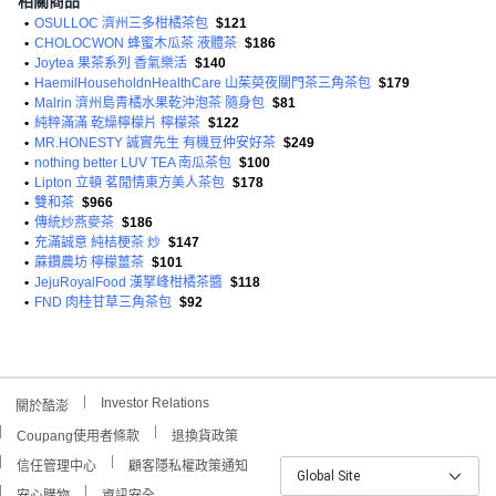
相關商品
•
OSULLOC 濟州三多柑橘茶包
$121
•
CHOLOCWON 蜂蜜木瓜茶 液體茶
$186
•
Joytea 果茶系列 香氣樂活
$140
•
HaemilHouseholdnHealthCare 山茱萸夜關門茶三角茶包
$179
•
Malrin 濟州島青橘水果乾沖泡茶 隨身包
$81
•
純粹滿滿 乾燥檸檬片 檸檬茶
$122
•
MR.HONESTY 誠實先生 有機豆仲安好茶
$249
•
nothing better LUV TEA 南瓜茶包
$100
•
Lipton 立頓 茗閒情東方美人茶包
$178
•
雙和茶
$966
•
傳統炒燕麥茶
$186
•
充滿誠意 純桔梗茶 炒
$147
•
蔴鑽農坊 檸檬薑茶
$101
•
JejuRoyalFood 漢拏峰柑橘茶醬
$118
•
FND 肉桂甘草三角茶包
$92
Investor Relations
關於酷澎
Coupang使用者條款
退換貨政策
信任管理中心
顧客隱私權政策通知
Global Site