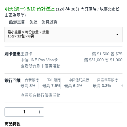
明天(週一) 8/10
預計送達
(
12小時 38分
內訂購時
/ 以臺北市松
山區為基準
)
酷澎直售
免運
免費退貨
最小重量 × 每份數量 × 數量
15g × 12包 × 6袋
刷卡優惠
王道卡
滿 $1,500 省 $75
中信LINE Pay Visa卡
滿 $31,000 省 $1,000
查看所有刷卡優惠活動
銀行回饋
台新銀行
玉山銀行
中國信託銀行
國泰世華銀行
最高
8%
最高
7.5%
最高
6.2%
最高
3.3%
最
查看所有銀行優惠活動
商品特色