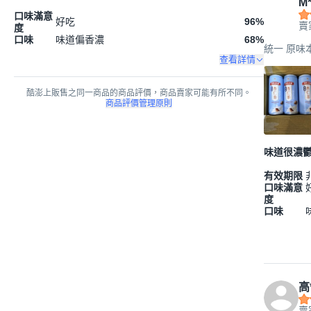
M*
口味滿意
好吃
96
%
賣
度
口味
味道偏香濃
68
%
統一 原味本
查看詳情
酷澎上販售之同一商品的商品評價，商品賣家可能有所不同。
商品評價管理原則
味道很濃
有效期限
口味滿意
度
口味
高
賣