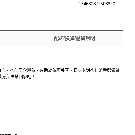
164632379506690
配送/換貨/退貨說明
養身心。杏仁富含營養，有助於養顏美容。原味本舖杏仁茶嚴選優質
養身美味帶回家吧！