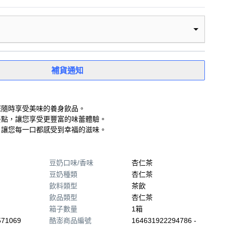
補貨通知
您隨時享受美味的養身飲品。
餐點，讓您享受更豐富的味蕾體驗。
，讓您每一口都感受到幸福的滋味。
豆奶口味/香味
杏仁茶
豆奶種類
杏仁茶
飲料類型
茶飲
飲品類型
杏仁茶
箱子數量
1箱
571069
酷澎商品編號
164631922294786 -