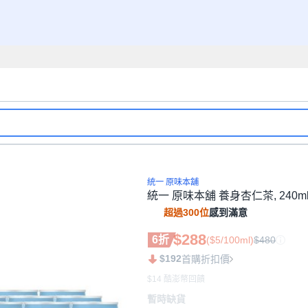
統一 原味本舖
統一 原味本舖 養身杏仁茶, 240ml,
超過300位
感到滿意
$288
6折
($5/100ml)
$480
$192
首購折扣價
$14 酷澎幣回饋
暫時缺貨