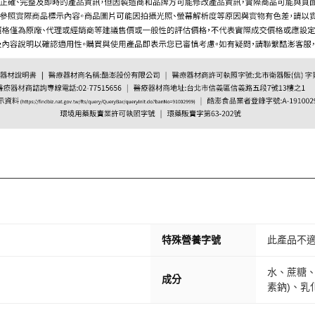
特殊營養字號
此產品不
水、蔗糖、
成分
素鈉)、乳