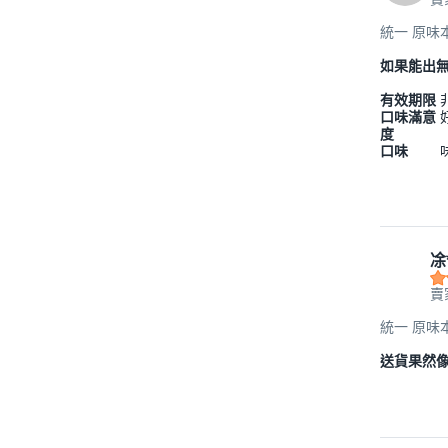
統一 原味本
如果能出
有效期限
口味滿意
度
口味
凃
賣
統一 原味本
送貨果然