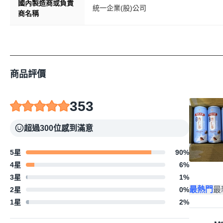
國內製造商或負責
統一企業(股)公司
商名稱
商品評價
353
超過300位感到滿意
5星
90
%
4星
6
%
3星
1
%
最熱門
最
2星
0
%
1星
2
%