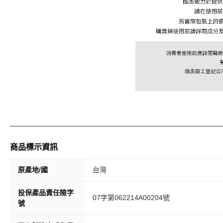
商品標示資訊
原產地/國
台灣
投保產品責任險字
07字第062214A00204號
號