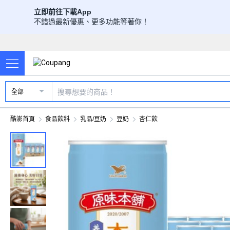
立即前往下載App
不錯過最新優惠、更多功能等著你！
全部
酷澎首頁
食品飲料
乳品/豆奶
豆奶
杏仁飲