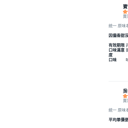
寶
賣
統一 原味本
因偏香甜
有效期限
口味滿意
度
口味
吳
賣
統一 原味本
平均單價