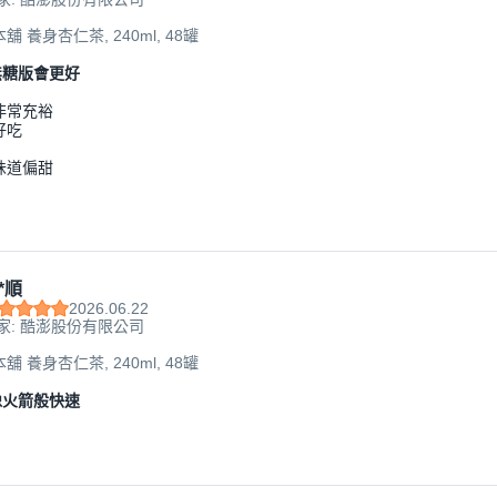
舖 養身杏仁茶, 240ml, 48罐
無糖版會更好
非常充裕
好吃
味道偏甜
*順
2026.06.22
家: 酷澎股份有限公司
舖 養身杏仁茶, 240ml, 48罐
像火箭般快速