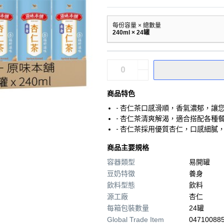
每份容量 × 總數量
240ml × 24罐
商品特色
- 杏仁茶口感滑順，香氣濃郁，讓
- 杏仁茶清爽解渴，適合搭配各種
- 杏仁茶採用優質杏仁，口感細膩
商品主要規格
容器類型
易開罐
豆奶特徵
養身
飲料型態
飲料
源工廠
杏仁
每箱包裝數量
24罐
Global Trade Item
04710088