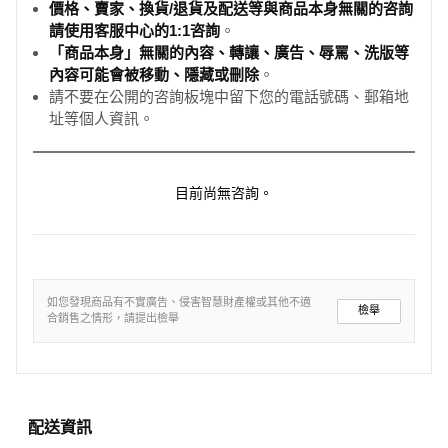
價格、賣家、換貨/退貨及配送等與商品本身無關的咨詢
請使用客服中心的1:1咨詢
。
「商品本身」無關的內容、轉讓、廣告、辱罵、洗版等
內容可能會被移動、隱藏或刪除
。
請不要在公開的咨詢板塊中留下您的電話號碼、郵箱地
址等個人資訊。
目前尚無咨詢。
如您發現商品有不實廣告、侵害智慧財產權或其他不適
檢舉
合銷售之情形，請提出檢舉
配送資訊