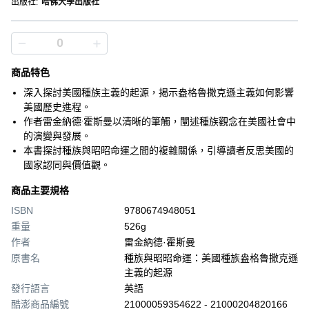
出版社
:
哈佛大學出版社
商品特色
深入探討美國種族主義的起源，揭示盎格魯撒克遜主義如何影響
美國歷史進程。
作者雷金納德·霍斯曼以清晰的筆觸，闡述種族觀念在美國社會中
的演變與發展。
本書探討種族與昭昭命運之間的複雜關係，引導讀者反思美國的
國家認同與價值觀。
商品主要規格
ISBN
9780674948051
重量
526g
作者
雷金納德·霍斯曼
原書名
種族與昭昭命運：美國種族盎格魯撒克遜
主義的起源
發行語言
英語
酷澎商品編號
21000059354622 - 21000204820166