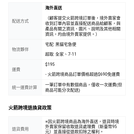
海外直送
（顧客提交火箭跨境訂單後，境外賣家會
配送方式
收到訂單內容並直接配送商品給顧客，與
產品有關之資訊、圖片、說明及其他相關
資訊，均由境外賣家提供。）
宅配: 黑貓宅急便
物流夥伴
超取: 全家、7-11
$195
運費
- 火箭跨境商品訂單價格超過$690免運費
一筆訂單中有數個商品，僅收一次運費(但
統一運費計算
商品可能分次配送)
火箭跨境退換貨政策
※因火箭跨境商品為海外直送，退貨時境
外賣家保留收取退貨處理費（新臺幣95
退貨費用
元）並直接從退款扣除之權利。