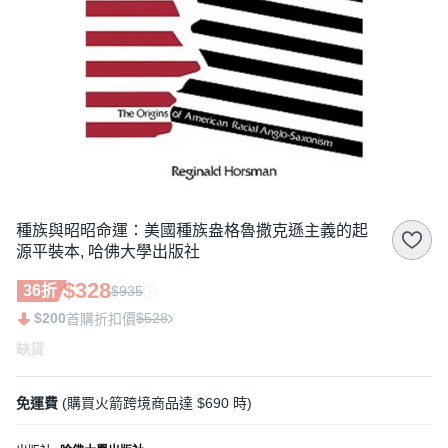
種族與昭昭命運：美國種族盎格魯撒克遜主義的起
源平裝本, 哈佛大學出版社
$328
36折
$935
$200
$528
首購折扣價
缺貨
免運費
(購買火箭跨境商品達 $690 時)