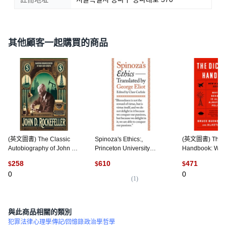
其他顧客一起購買的商品
(英文圖書) The Classic
Spinoza's Ethics:,
(英文圖書) The Di
Autobiography of John D.
Princeton University
Handbook: Why
Rockefeller: Random
Press, 英文, 平裝版
Behavior Is Alm
258
610
471
$
$
$
Reminiscences Of Men
Always Good Po
0
0
A... 平裝版,
版, PublicAffair
(
1
)
Stanfordpub.com, 英文
與此商品相關的類別
犯罪
法律
心理學
傳記/回憶錄
政治學
哲學