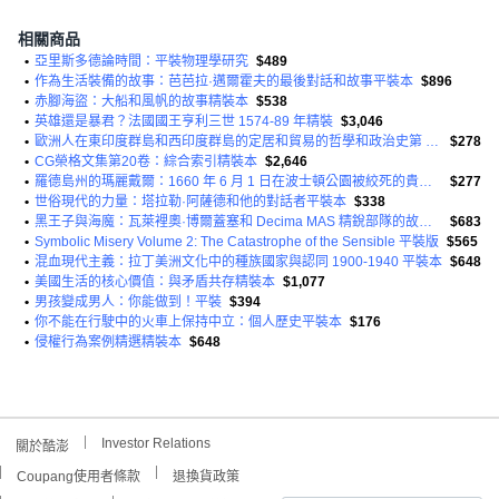
相關商品
•
亞里斯多德論時間：平裝物理學研究
$489
•
作為生活裝備的故事：芭芭拉·邁爾霍夫的最後對話和故事平裝本
$896
•
赤腳海盜：大船和風帆的故事精裝本
$538
•
英雄還是暴君？法國國王亨利三世 1574-89 年精裝
$3,046
•
歐洲人在東印度群島和西印度群島的定居和貿易的哲學和政治史第 1 卷精裝本
$278
•
CG榮格文集第20卷：綜合索引精裝本
$2,646
•
羅德島州的瑪麗戴爾：1660 年 6 月 1 日在波士頓公園被絞死的貴格會殉道者。
$277
•
世俗現代的力量：塔拉勒·阿薩德和他的對話者平裝本
$338
•
黑王子與海魔：瓦萊裡奧·博爾蓋塞和 Decima MAS 精銳部隊的故事精裝本
$683
•
Symbolic Misery Volume 2: The Catastrophe of the Sensible 平裝版
$565
•
混血現代主義：拉丁美洲文化中的種族國家與認同 1900-1940 平裝本
$648
•
美國生活的核心價值：與矛盾共存精裝本
$1,077
•
男孩變成男人：你能做到！平裝
$394
•
你不能在行駛中的火車上保持中立：個人歷史平裝本
$176
•
侵權行為案例精選精裝本
$648
Investor Relations
關於酷澎
Coupang使用者條款
退換貨政策