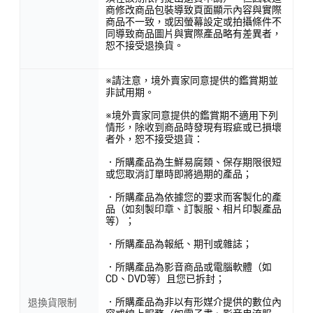
商修改商品包裝導致頁面顯示內容與實際
商品不一致，或因螢幕設定或拍攝條件不
同導致商品圖片與實際產品略有差異者，
恕不接受退換貨。
※請注意，境外賣家同意提供的鑑賞期並
非試用期。
※境外賣家同意提供的鑑賞期不適用下列
情形，除收到商品時發現有瑕疵或已損壞
者外，恕不接受退貨：
．所購產品為生鮮易腐類、保存期限很短
或您取消訂單時即將過期的產品；
．所購產品為依據您的要求而客製化的產
品（如刻製印章、訂製服、相片印製產品
等）；
．所購產品為報紙、期刊或雜誌；
．所購產品為影音商品或電腦軟體（如
CD、DVD等）且您已拆封；
．所購產品為非以有形媒介提供的數位內
退換貨限制