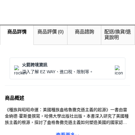
商品詳情
商品評價
(
0
)
商品諮詢
配送/換貨/退
貨說明
火箭跨境資訊
深入了解 EZ WAY、進口稅、限制等。
商品概述
《種族與昭昭命運：美國種族盎格魯撒克遜主義的起源》一書由雷
金納德·霍斯曼撰寫，哈佛大學出版社出版。本書深入研究了美國種
族主義的根源，探討了盎格魯撒克遜主義如何塑造美國的國家認同
和擴張主義。作者以嚴謹的學術態度和清晰的論述，揭示了種族觀