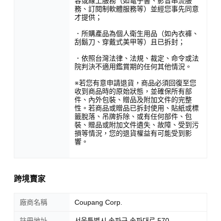
容或線上服務（如電子書、影音串流服
務、訂閱制軟體服務等）並經您事先同意
才提供；
．所購產品為個人衛生用品（如內衣褲、
刮鬍刀、穿戴式美甲等）且已拆封；
．依照台灣法律、法規、裁定、命令或法
院判決不適用鑑賞期的任何其他情況。
※若您有意申請退貨，商品必須回復至您
收到商品時的原始狀態，並確保所有部
件、內外包裝、贈品及附加文件的完整
性。若商品或贈品已拆封使用、貼紙或標
籤脫落、吊牌拆除、或有任何部件、包
裝、贈品或附加文件遺失、故障、受到污
損等情況，您的退貨權益有可能受到影
響。
跨境賣家
廠商名稱
Coupang Corp.
註冊地址
서울특별시 송파구 송파대로 570