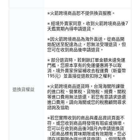
※火箭跨境商品恕不提供換貨服務。
※ 經境外賣家同意，收到火箭跨境商品後7
天鑑賞期內得申請退貨。
※因火箭跨境商品為海外直送，從商品開
始配送至配達為止，恕無法受理退貨，但
您可在收到商品後申請退貨。
※ 部分退貨時，若剩餘訂單金額未達免運
門檻，您原本享有的免運優惠將予以取
消，境外賣家保留補收去程運費（新臺幣
195元）並直接從退款扣除之權利。
※火箭跨境商品退貨時，台灣海關所課徵
退換貨權益
的進口稅、營業稅、貨物稅、規費、關稅
等進口費用無法退還，若您有意請求退還
進口費用，請向海關或您的稅務顧問尋求
諮詢及協助
※若您實際收到的商品與產品資訊頁面不
符，或您收到商品時發現有瑕疵或損壞，
您可以在收到商品後3個月內申請退換貨
（若商品標有賞味期限或有效期限，您必
須在該期限內提出退貨申請），但因製造