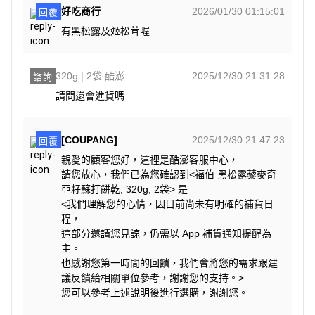
好吃商行
2026/01/30 01:15:01
回覆
有黑松露及姬松茸喔
320g | 2袋 酷澎
2025/12/30 21:31:28
諮詢
請問還會進貨嗎
[COUPANG]
2025/12/30 21:47:23
回覆
親愛的顧客您好，這裡是酷澎客服中心，
請您放心，我們已為您確認到<福伯 黑松露藜麥奇
亞籽蘇打餅乾, 320g, 2袋> 是
<我們理解您的心情，因目前尚未有明確的補貨日
程，
這部分還請您見諒，仍需以 App 補貨通知提醒為
主。
也感謝您第一時間的回饋，我們會將您的需求跟建
議反饋給相關單位參考，謝謝您的支持。>
您可以參考上述說明後進行選購，謝謝您。