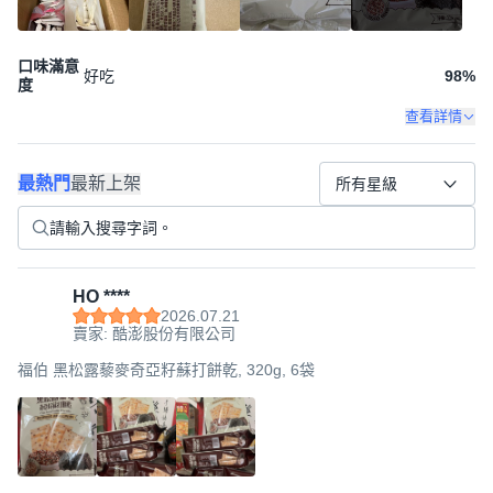
口味滿意
好吃
98
%
度
查看詳情
最熱門
最新上架
所有星級
HO ****
2026.07.21
賣家: 酷澎股份有限公司
福伯 黑松露藜麥奇亞籽蘇打餅乾, 320g, 6袋