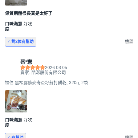
保質期還很長真是太好了
口味滿意
好吃
度
對2位有幫助
檢舉
蔡*憲
2026.08.05
賣家: 酷澎股份有限公司
福伯 黑松露藜麥奇亞籽蘇打餅乾, 320g, 2袋
口味滿意
好吃
度
有幫助
檢舉