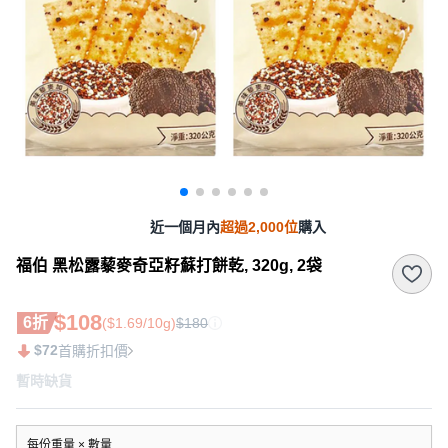
近一個月內
超過2,000位
購入
福伯 黑松露藜麥奇亞籽蘇打餅乾, 320g, 2袋
$108
6折
($1.69/10g)
$180
$72
首購折扣價
暫時缺貨
每份重量 × 數量