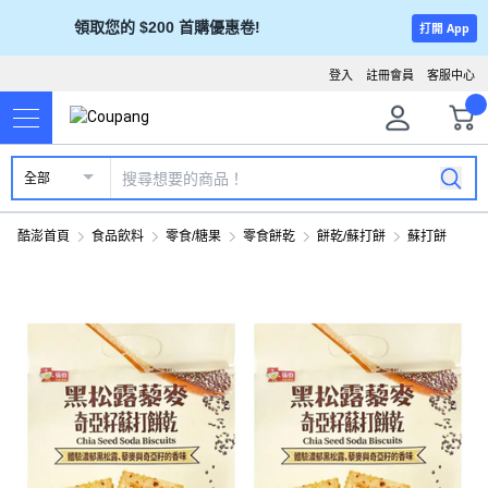
領取您的 $200 首購優惠卷!
打開 App
登入
註冊會員
客服中心
全部
酷澎首頁
食品飲料
零食/糖果
零食餅乾
餅乾/蘇打餅
蘇打餅