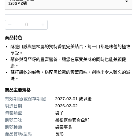
320g × 2袋
商品特色
酥脆口感與黑松露的獨特香氣完美結合，每一口都是味蕾的極致
享受。
藜麥與奇亞籽的豐富營養，讓您在享受美味的同時也能兼顧健
康。
蘇打餅乾的鹹香，搭配黑松露的奢華風味，創造出令人難忘的滋
味。
商品主要規格
有效期限(或保存期限)
2027-02-01 或以後
製造日期
2026-02-02
包裝類型
袋子
餅乾口味
黑松露藜麥奇亞籽
餅乾種類
袋裝零食
產品質地/型態
長形