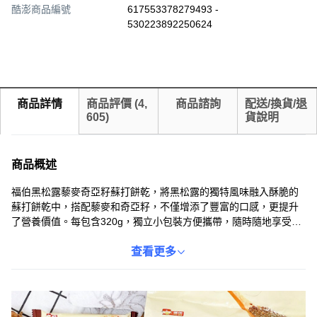
酷澎商品編號
617553378279493 -
530223892250624
商品詳情
商品評價
(
4,
商品諮詢
配送/換貨/退
605
)
貨說明
商品概述
福伯黑松露藜麥奇亞籽蘇打餅乾，將黑松露的獨特風味融入酥脆的
蘇打餅乾中，搭配藜麥和奇亞籽，不僅增添了豐富的口感，更提升
了營養價值。每包含320g，獨立小包裝方便攜帶，隨時隨地享受美
味。這款餅乾口感酥脆，鹹甜適中，適合搭配茶飲或咖啡，是下午
茶或休閒時光的理想選擇。嚴選優質原料，保證每一口都是安心美
查看更多
味。無論是自己享用還是與朋友分享，都是不錯的選擇。