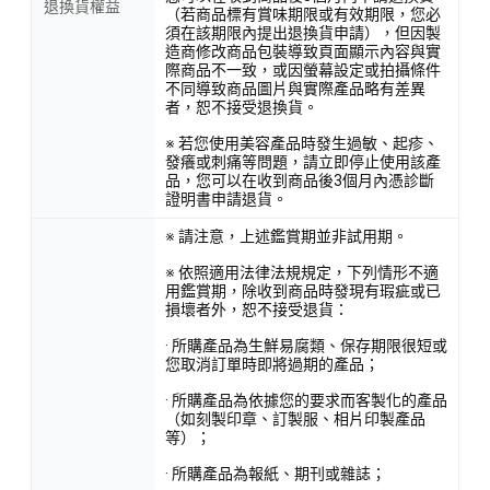
退換貨權益
（若商品標有賞味期限或有效期限，您必
須在該期限內提出退換貨申請），但因製
造商修改商品包裝導致頁面顯示內容與實
際商品不一致，或因螢幕設定或拍攝條件
不同導致商品圖片與實際產品略有差異
者，恕不接受退換貨。
※ 若您使用美容產品時發生過敏、起疹、
發癢或刺痛等問題，請立即停止使用該產
品，您可以在收到商品後3個月內憑診斷
證明書申請退貨。
※ 請注意，上述鑑賞期並非試用期。
※ 依照適用法律法規規定，下列情形不適
用鑑賞期，除收到商品時發現有瑕疵或已
損壞者外，恕不接受退貨：
· 所購產品為生鮮易腐類、保存期限很短或
您取消訂單時即將過期的產品；
· 所購產品為依據您的要求而客製化的產品
（如刻製印章、訂製服、相片印製產品
等）；
· 所購產品為報紙、期刊或雜誌；