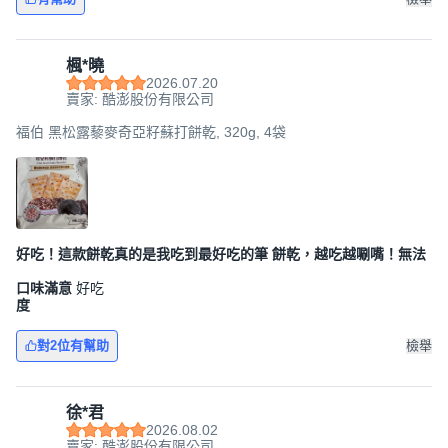
楓*曉
2026.07.20
賣家: 酷澎股份有限公司
福伯 黑松露藜麥奇亞籽蘇打餅乾, 320g, 4袋
好吃！這款餅乾真的是我吃到最好吃的筆 餅乾，越吃越唰嘴！無法
口味滿意
好吃
度
對2位有幫助
檢舉
徐*君
2026.08.02
賣家: 酷澎股份有限公司