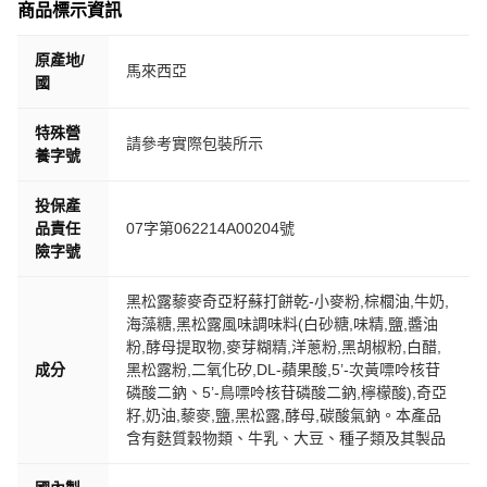
商品標示資訊
原產地/
馬來西亞
國
特殊營
請參考實際包裝所示
養字號
投保產
品責任
07字第062214A00204號
險字號
黑松露藜麥奇亞籽蘇打餅乾-小麥粉,棕櫚油,牛奶,
海藻糖,黑松露風味調味料(白砂糖,味精,鹽,醬油
粉,酵母提取物,麥芽糊精,洋蔥粉,黑胡椒粉,白醋,
成分
黑松露粉,二氧化矽,DL-蘋果酸,5’-次黃嘌呤核苷
磷酸二鈉、5’-鳥嘌呤核苷磷酸二鈉,檸檬酸),奇亞
籽,奶油,藜麥,鹽,黑松露,酵母,碳酸氣鈉。本產品
含有麩質穀物類、牛乳、大豆、種子類及其製品