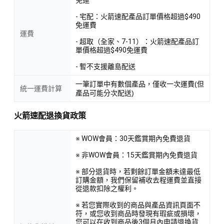
- 宅配：火箭速配產品訂單價格超過$490
免運費
運費
- 超取（全家、7-11）：火箭速配產品訂
單價格超過$490免運費
- 暫不支援離島配送
一筆訂單中有數個產品，僅收一次運費(但
統一運費計算
產品可能分次配送)
火箭速配退換貨政策
※ WOW會員：30天鑑賞期內免費退貨
※ 非WOW會員：15天鑑賞期內免費退貨
※ 部分退貨時，若剩餘訂單金額未達最低
訂購金額，我們保留補收去程運費並直接
從退款扣除之權利。
※ 若您實際收到的商品與產品資訊頁面不
符，或您收到商品時發現有瑕疵或損壞，
您可以在收到商品後3個月內申請退換貨