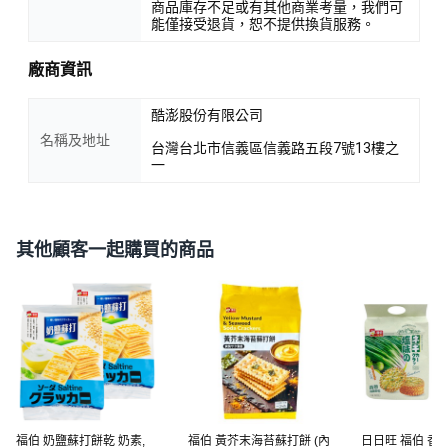
商品庫存不足或有其他商業考量，我們可
能僅接受退貨，恕不提供換貨服務。
廠商資訊
酷澎股份有限公司
名稱及地址
台灣台北市信義區信義路五段7號13樓之
一
其他顧客一起購買的商品
福伯 奶鹽蘇打餅乾 奶素,
福伯 黃芥末海苔蘇打餅 (內
日日旺 福伯 香