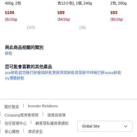
400g, 2包
含12小包), 1個, 240g
2包, 260g
106
89
93
$
$
$
(
$1/10g
)
(
$4/10g
)
(
$2/10g
)
(
515
)
(
26
)
(
2
與此商品相關的類別
餅乾
您可能會喜歡的其他產品
ace餅乾
起司蘇打餅
壓縮餅乾
蔥餅
蔬菜餅乾
蔬菜餅
中祥蘇打餅
wasa餅乾
ivy薄脆餅乾
Investor Relations
關於酷澎
Coupang使用者條款
退換貨政策
信任管理中心
顧客隱私權政策通知
Global Site
安心購物
資訊安全