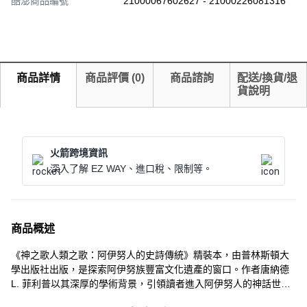
酷澎商品編號
21000067602627 - 21000226081316
商品詳情
商品評價
(
0
)
商品諮詢
配送/換貨/退
貨說明
火箭跨境資訊
深入了解 EZ WAY、進口稅、限制等。
商品概述
《神之歌人類之歌：阿伊努人的史詩傳統》精裝本，由普林斯頓大
學出版社出版，是探索阿伊努族豐富文化遺產的窗口。作者唐納德
L. 菲利普以其深厚的學術背景，引領讀者進入阿伊努人的神話世
界，感受其獨特的史詩傳統。本書不僅是一部文學作品，更是了解