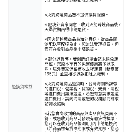
元）並直接從退款扣除之權利。
※火箭跨境商品恕不提供換貨服務。
※ 經境外賣家同意，收到火箭跨境商品後7
天鑑賞期內得申請退貨。
※因火箭跨境商品為海外直送，從商品開
始配送至配達為止，恕無法受理退貨，但
您可在收到商品後申請退貨。
※ 部分退貨時，若剩餘訂單金額未達免運
門檻，您原本享有的免運優惠將予以取
消，境外賣家保留補收去程運費（新臺幣
195元）並直接從退款扣除之權利。
※火箭跨境商品退貨時，台灣海關所課徵
退換貨權益
的進口稅、營業稅、貨物稅、規費、關稅
等進口費用無法退還，若您有意請求退還
進口費用，請向海關或您的稅務顧問尋求
諮詢及協助
※若您實際收到的商品與產品資訊頁面不
符，或您收到商品時發現有瑕疵或損壞，
您可以在收到商品後3個月內申請退換貨
（若商品標有賞味期限或有效期限，您必