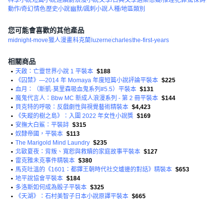
動作/奇幻
情色
歷史小說
幽默/諷刺小說
人種/地區類別
您可能會喜歡的其他產品
midnight-move
獵人漫畫
科克蘭
luzerne
charles
the-first-years
相關商品
•
天啟：亡靈世界小說 1 平裝本
$188
•
《囚禁》—2014 年 Momaya 年度短篇小說評論平裝本
$225
•
血月：（斯凱·莫里森吸血鬼系列#5.5）平裝本
$131
•
魔鬼代言人：Bbw MC 新成人浪漫系列 - 第 2 冊平裝本
$144
•
貝克特的呼吸：反戲劇性與視覺藝術精裝本
$4,423
•
《失蹤的樹之島》：入圍 2022 年女性小說獎
$169
•
安撫大白鯊：平裝詩
$315
•
奴隸帝國，平裝本
$113
•
The Marigold Mind Laundry
$235
•
北歐夏夜：背叛、寬恕與救贖的家庭故事平裝本
$127
•
雷克雅未克事件精裝本
$380
•
馬克吐溫的《1601：都鐸王朝時代社交爐邊的對話》精裝本
$653
•
地平說協會平裝本
$184
•
多洛斯如何成為骰子平裝本
$325
•
《天湖》：石村美智子日本小說原譯平裝本
$665