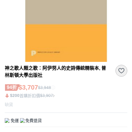
神之歌人類之歌：阿伊努人的史詩傳統精裝本, 普
林斯頓大學出版社
$3,707
94折
$3,948
$200
$3,907
首購折扣價
缺貨
免運
免費退貨