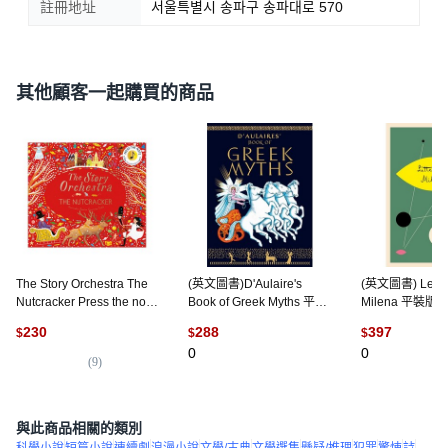
註冊地址
서울특별시 송파구 송파대로 570
其他顧客一起購買的商品
The Story Orchestra The
(英文圖書)D'Aulaire's
(英文圖書) Letter
Nutcracker Press the note
Book of Greek Myths 平裝
Milena 平裝版, 
to hear Tchaikovsky's
版, Delacorte Press, 英文
Books Inc, 英文
230
288
397
$
$
$
music,
0
0
FrancesLincolnPublishers
(
9
)
與此商品相關的類別
科學小說
短篇小說
連續劇
浪漫小說
文學/古典
文學選集
懸疑/推理
犯罪
驚悚
詩