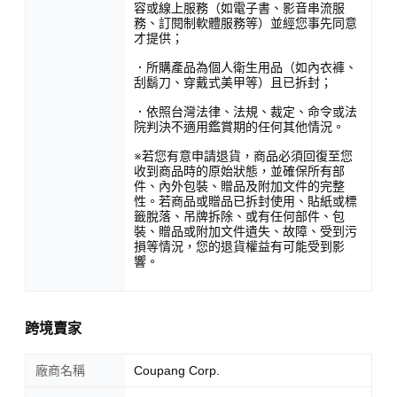
容或線上服務（如電子書、影音串流服
務、訂閱制軟體服務等）並經您事先同意
才提供；
．所購產品為個人衛生用品（如內衣褲、
刮鬍刀、穿戴式美甲等）且已拆封；
．依照台灣法律、法規、裁定、命令或法
院判決不適用鑑賞期的任何其他情況。
※若您有意申請退貨，商品必須回復至您
收到商品時的原始狀態，並確保所有部
件、內外包裝、贈品及附加文件的完整
性。若商品或贈品已拆封使用、貼紙或標
籤脫落、吊牌拆除、或有任何部件、包
裝、贈品或附加文件遺失、故障、受到污
損等情況，您的退貨權益有可能受到影
響。
跨境賣家
廠商名稱
Coupang Corp.