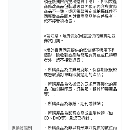
須在該期限內提出退貨申請），但因製造
商修改商品包裝導致頁面顯示內容與實際
商品不一致，或因螢幕設定或拍攝條件不
同導致商品圖片與實際產品略有差異者，
恕不接受退換貨。
※請注意，境外賣家同意提供的鑑賞期並
非試用期。
※境外賣家同意提供的鑑賞期不適用下列
情形，除收到商品時發現有瑕疵或已損壞
者外，恕不接受退貨：
．所購產品為生鮮易腐類、保存期限很短
或您取消訂單時即將過期的產品；
．所購產品為依據您的要求而客製化的產
品（如刻製印章、訂製服、相片印製產品
等）；
．所購產品為報紙、期刊或雜誌；
．所購產品為影音商品或電腦軟體（如
CD、DVD等）且您已拆封；
．所購產品為非以有形媒介提供的數位內
退換貨限制