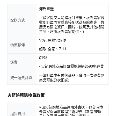
海外直送
（顧客提交火箭跨境訂單後，境外賣家會
配送方式
收到訂單內容並直接配送商品給顧客，與
產品有關之資訊、圖片、說明及其他相關
資訊，均由境外賣家提供。）
宅配: 黑貓宅急便
物流夥伴
超取: 全家、7-11
$195
運費
- 火箭跨境商品訂單價格超過$690免運費
一筆訂單中有數個商品，僅收一次運費(但
統一運費計算
商品可能分次配送)
火箭跨境退換貨政策
※因火箭跨境商品為海外直送，退貨時境
外賣家保留收取退貨處理費（新臺幣95
退貨費用