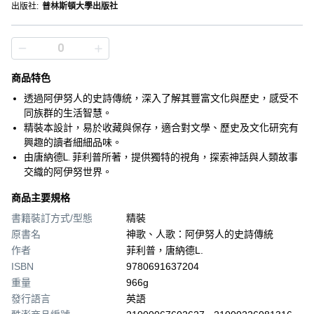
出版社
:
普林斯頓大學出版社
商品特色
透過阿伊努人的史詩傳統，深入了解其豐富文化與歷史，感受不
同族群的生活智慧。
精裝本設計，易於收藏與保存，適合對文學、歷史及文化研究有
興趣的讀者細細品味。
由唐納德L. 菲利普所著，提供獨特的視角，探索神話與人類故事
交織的阿伊努世界。
商品主要規格
書籍裝訂方式/型態
精裝
原書名
神歌、人歌：阿伊努人的史詩傳統
作者
菲利普，唐納德L.
ISBN
9780691637204
重量
966g
發行語言
英語