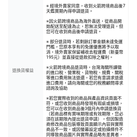
※ 經境外賣家同意，收到火箭跨境商品後7
天鑑賞期內得申請退貨。
※因火箭跨境商品為海外直送，從商品開
始配送至配達為止，恕無法受理退貨，但
您可在收到商品後申請退貨。
※ 部分退貨時，若剩餘訂單金額未達免運
門檻，您原本享有的免運優惠將予以取
消，境外賣家保留補收去程運費（新臺幣
195元）並直接從退款扣除之權利。
※火箭跨境商品退貨時，台灣海關所課徵
退換貨權益
的進口稅、營業稅、貨物稅、規費、關稅
等進口費用無法退還，若您有意請求退還
進口費用，請向海關或您的稅務顧問尋求
諮詢及協助
※若您實際收到的商品與產品資訊頁面不
符，或您收到商品時發現有瑕疵或損壞，
您可以在收到商品後3個月內申請退換貨
（若商品標有賞味期限或有效期限，您必
須在該期限內提出退貨申請），但因製造
商修改商品包裝導致頁面顯示內容與實際
商品不一致，或因螢幕設定或拍攝條件不
同導致商品圖片與實際產品略有差異者，