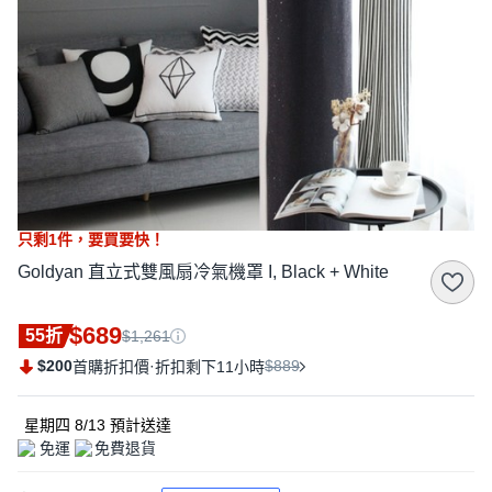
只剩
1
件，
要買要快！
Goldyan 直立式雙風扇冷氣機罩 I, Black + White
$689
55折
$1,261
$200
·
$889
首購折扣價
折扣剩下11小時
星期四 8/13
預計送達
免運
免費退貨