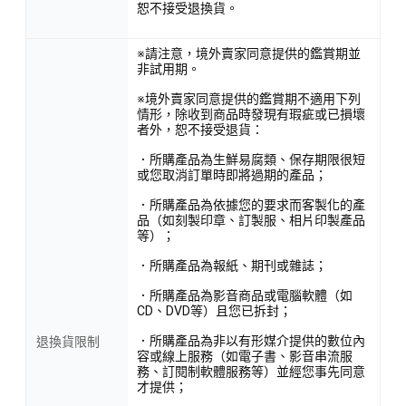
恕不接受退換貨。
※請注意，境外賣家同意提供的鑑賞期並
非試用期。
※境外賣家同意提供的鑑賞期不適用下列
情形，除收到商品時發現有瑕疵或已損壞
者外，恕不接受退貨：
．所購產品為生鮮易腐類、保存期限很短
或您取消訂單時即將過期的產品；
．所購產品為依據您的要求而客製化的產
品（如刻製印章、訂製服、相片印製產品
等）；
．所購產品為報紙、期刊或雜誌；
．所購產品為影音商品或電腦軟體（如
CD、DVD等）且您已拆封；
．所購產品為非以有形媒介提供的數位內
退換貨限制
容或線上服務（如電子書、影音串流服
務、訂閱制軟體服務等）並經您事先同意
才提供；