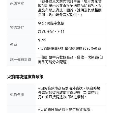
（顧客提交火箭跨境訂單後，境外賣家會
配送方式
收到訂單內容並直接配送商品給顧客，與
產品有關之資訊、圖片、說明及其他相關
資訊，均由境外賣家提供。）
宅配: 黑貓宅急便
物流夥伴
超取: 全家、7-11
$195
運費
- 火箭跨境商品訂單價格超過$690免運費
一筆訂單中有數個商品，僅收一次運費(但
統一運費計算
商品可能分次配送)
火箭跨境退換貨政策
※因火箭跨境商品為海外直送，退貨時境
外賣家保留收取退貨處理費（新臺幣95
退貨費用
元）並直接從退款扣除之權利。
※火箭跨境商品恕不提供換貨服務。