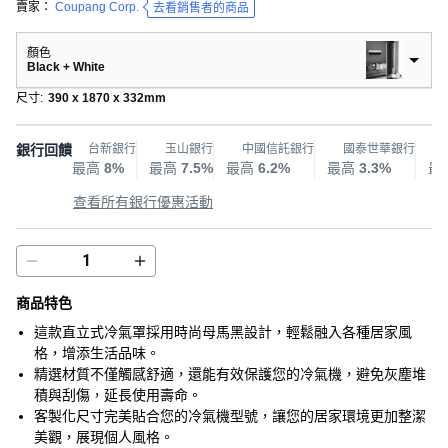
賣家：
Coupang Corp.
去看銷售者的商品
顏色
Black + White
尺寸
:
390 x 1870 x 332mm
銀行回饋
台新銀行
玉山銀行
中國信託銀行
國泰世華銀行
最高
8%
最高
7.5%
最高
6.2%
最高
3.3%
最
查看所有銀行優惠活動
商品特色
這款直立式冷氣罩採用時尚母馬黑設計，輕鬆融入各種居家風
格，增添生活品味。
精選材質不僅觸感舒適，還能有效保護您的冷氣機，避免灰塵堆
積與刮傷，延長使用壽命。
客製化尺寸完美貼合您的冷氣機型號，讓您的居家環境更加整潔
美觀，展現個人風格。