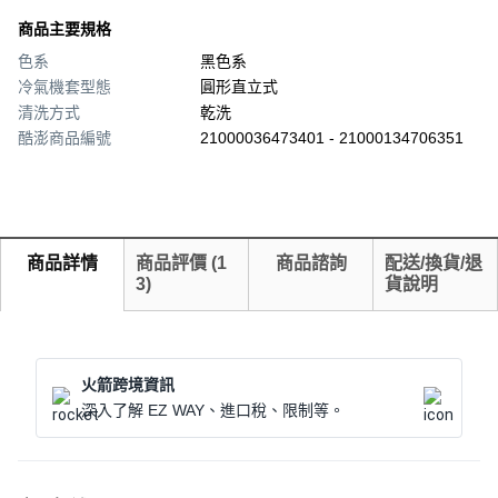
商品主要規格
色系
黑色系
冷氣機套型態
圓形直立式
清洗方式
乾洗
酷澎商品編號
21000036473401 - 21000134706351
商品詳情
商品評價
(
1
商品諮詢
配送/換貨/退
3
)
貨說明
火箭跨境資訊
深入了解 EZ WAY、進口稅、限制等。