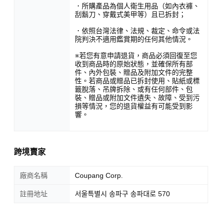
．所購產品為個人衛生用品（如內衣褲、
刮鬍刀、穿戴式美甲等）且已拆封；
．依照台灣法律、法規、裁定、命令或法
院判決不適用鑑賞期的任何其他情況。
※若您有意申請退貨，商品必須回復至您
收到商品時的原始狀態，並確保所有部
件、內外包裝、贈品及附加文件的完整
性。若商品或贈品已拆封使用、貼紙或標
籤脫落、吊牌拆除、或有任何部件、包
裝、贈品或附加文件遺失、故障、受到污
損等情況，您的退貨權益有可能受到影
響。
跨境賣家
廠商名稱
Coupang Corp.
註冊地址
서울특별시 송파구 송파대로 570