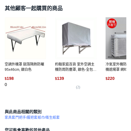
其他顧客一起購買的商品
空調外機罩 鋁箔隔熱防曬
約翰家庭百貨 室外空調主
冷氣室外機防塵
95x46cm, 銀白色
機防雨防塵罩, 銀色-全包款
機遮陽罩 網紗開
大1.5P
覆 防曬/防塵/遮
198
139
220
$
$
$
罩 冷氣罩
0
(
2
)
(
4
)
與此商品相關的類別
家具套
門把手/握把套
紙巾/衛生紙套
您可能會喜歡的其他產品