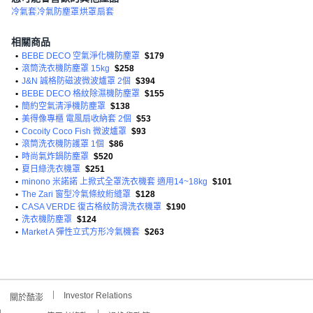
冷氣套
冷氣防塵罩
烘罩
扇套
相關商品
•
BEBE DECO 空氣淨化機防塵罩
$179
•
滾筒洗衣機防塵罩 15kg
$258
•
J&N 誠格防磁波微波爐罩 2個
$394
•
BEBE DECO 格紋除濕機防塵罩
$155
•
簡約空氣清淨機防塵罩
$138
•
美得像專櫃 電風扇收納套 2個
$53
•
Cocoity Coco Fish 微波爐罩
$93
•
滾筒洗衣機防護罩 1個
$86
•
時尚氣炸鍋防塵罩
$520
•
夏日綠洗衣機罩
$251
•
minono 米諾諾 上掀式全罩洗衣機套 適用14~18kg
$101
•
The Zari 窗型冷氣條紋絎縫罩
$128
•
CASA VERDE 復古格紋防滑洗衣機罩
$190
•
洗衣機防塵罩
$124
•
Market A 彈性立式方形冷氣機套
$263
Investor Relations
關於酷澎