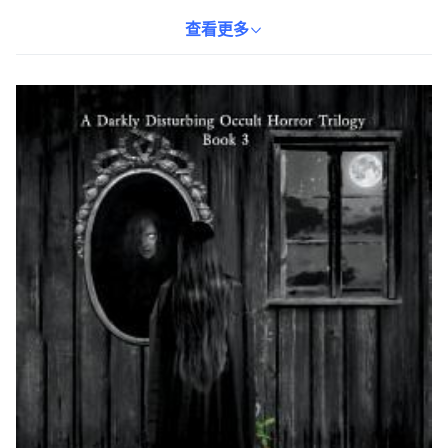
特的筆觸，營造出令人不安的氛圍，讓讀者沉浸其中，難以自拔。
適合喜歡恐怖小說的讀者，體驗一場驚悚刺激的閱讀之旅。ISBN：
查看更多
9780993518386，重量340g，方便攜帶。