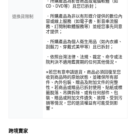
．所購產品為影音商品或電腦軟體（如
CD、DVD等）且您已拆封；
．所購產品為非以有形媒介提供的數位內
退換貨限制
容或線上服務（如電子書、影音串流服
務、訂閱制軟體服務等）並經您事先同意
才提供；
．所購產品為個人衛生用品（如內衣褲、
刮鬍刀、穿戴式美甲等）且已拆封；
．依照台灣法律、法規、裁定、命令或法
院判決不適用鑑賞期的任何其他情況。
※若您有意申請退貨，商品必須回復至您
收到商品時的原始狀態，並確保所有部
件、內外包裝、贈品及附加文件的完整
性。若商品或贈品已拆封使用、貼紙或標
籤脫落、吊牌拆除、或有任何部件、包
裝、贈品或附加文件遺失、故障、受到污
損等情況，您的退貨權益有可能受到影
響。
跨境賣家