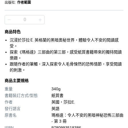
出版社
:
作者範圍
商品特色
沉浸於莎拉·E. 英格蘭的黑暗奧秘世界，體驗令人不安的閱讀感
受。
探索《瑪格達》三部曲的第三部，感受紙質書籍帶來的獨特閱讀
樂趣。
跟隨作者的筆觸，深入探索令人毛骨悚然的恐怖情節，享受閱讀
的刺激。
商品主要規格
重量
340g
書籍裝訂方式/型態
紙質書
作者
英國，莎拉E.
發行語言
英語
原書名
瑪格達：令人不安的黑暗神秘恐怖三部曲
- 第 3 冊
ISBN
9780993518386