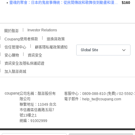
•
靈魂的聚會：日本的鬼故事傳統：從民間傳說和歌舞伎到動畫和漫畫平裝本
$160
Investor Relations
關於酷澎
Coupang使用者條款
退換貨政策
信任管理中心
顧客隱私權政策通知
Global Site
安心購物
資訊安全
資訊安全及隱私保護認證
加入酷澎商城
公司名稱：酷澎股份有
客服中心：0809-088-810 (免費) / 02-5592-
限公司
電子郵件：help_tw@coupang.com
聯繫地址：11049 台北
市信義區信義路五段7
號13樓之1
統編：91002999
©Coupang Taiwan Co., Ltd. 保留所有權利。