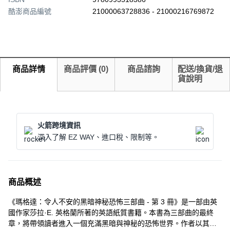
酷澎商品編號
21000063728836 - 21000216769872
商品詳情
商品評價
(
0
)
商品諮詢
配送/換貨/退
貨說明
火箭跨境資訊
深入了解 EZ WAY、進口稅、限制等。
商品概述
《瑪格達：令人不安的黑暗神秘恐怖三部曲 - 第 3 冊》是一部由英
國作家莎拉·E. 英格蘭所著的英語紙質書籍。本書為三部曲的最終
章，將帶領讀者進入一個充滿黑暗與神秘的恐怖世界。作者以其獨