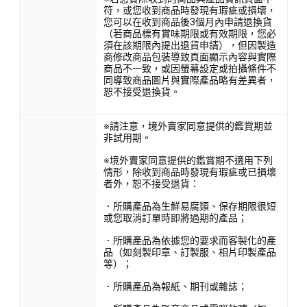
符，或您收到商品時發現有瑕疵或損壞，
您可以在收到商品後3個月內申請退換貨
（若商品標有賞味期限或有效期限，您必
須在該期限內提出退貨申請），但因製造
商修改商品包裝導致頁面顯示內容與實際
商品不一致，或因螢幕設定或拍攝條件不
同導致商品圖片與實際產品略有差異者，
恕不接受退換貨。
※請注意，境外賣家同意提供的鑑賞期並
非試用期。
※境外賣家同意提供的鑑賞期不適用下列
情形，除收到商品時發現有瑕疵或已損壞
者外，恕不接受退貨：
．所購產品為生鮮易腐類、保存期限很短
或您取消訂單時即將過期的產品；
．所購產品為依據您的要求而客製化的產
品（如刻製印章、訂製服、相片印製產品
等）；
．所購產品為報紙、期刊或雜誌；