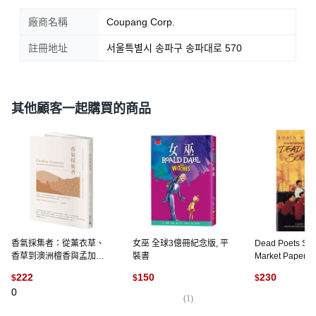
廠商名稱
Coupang Corp.
註冊地址
서울특별시 송파구 송파대로 570
其他顧客一起購買的商品
香氣採集者：從薰衣草、
女巫 全球3億冊紀念版, 平
Dead Poets Soc
香草到澳洲檀香與孟加拉
裝書
Market Paperbo
沉香 法國香氛原料供應商
Kingswell
222
150
230
$
$
$
走遍全球 發掘品牌背後成
0
就迷人氣息的勞動者與風
(
1
)
(
5
)
土面貌。, 平裝書