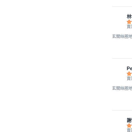
林
賣
玄關絲圈地墊 
Pe
賣
玄關絲圈地墊 
謝
賣