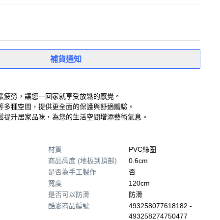
補貨通知
緩疲勞，讓您一回家就享受放鬆的感覺。
等多種空間，提供更全面的保護與舒適體驗。
鬆提升居家品味，為您的生活空間增添藝術氣息。
材質
PVC絲圈
商品高度 (地板到頂部)
0.6cm
是否為手工製作
否
寬度
120cm
是否可以防滑
防滑
酷澎商品編號
493258077618182 -
493258274750477