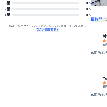
3星
0
%
2星
0
%
1星
0
%
最熱門
最
酷澎上販售之同一商品的商品評價，商品賣家可能有所不同。
商品評價管理原則
林
賣
玄關絲圈地墊 
Ye
賣
玄關絲圈地墊 