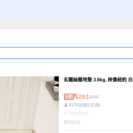
玄關絲圈地墊 3.6kg, 映像紐約 
$261
6折
$436
$175
首購折扣價
$11 酷澎幣回饋
暫時缺貨