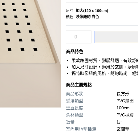
尺寸
:
加大(120 x 100cm)
顏色
:
映像紐約 白色
商品特色
柔軟絲圈材質，腳感舒適，有效舒
加大尺寸設計，適用於玄關、廚房
獨特映像紐約風格，簡約時尚，輕
商品主要規格
商品形狀
長方形
編法類型
PVC絲圈
垂直長度
100cm
背材類型
PVC橡膠
數量
1片
室內用地墊種類
玄關墊