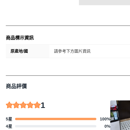
商品標示資訊
原產地/國
請參考下方圖片資訊
商品評價
1
5星
100
%
4星
0
%