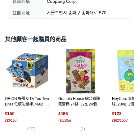
廠商名稱
Coupang Corp.
註冊地址
서울특별시 송파구 송파대로 570
其他顧客一起購買的商品
ORION 好麗友 Dr.You Two
Granola House 綜合纖脆
HeyCere 無糖
Bites 低糖能量棒, 468g, 1
燕麥棒 24條, 32g, 24個
味, 200g, 1個
個
150
466
123
$
$
$
(
$3/10g
)
(
$6/10g
)
(
$62/100g
)
(
257
)
(
1
)
(
3