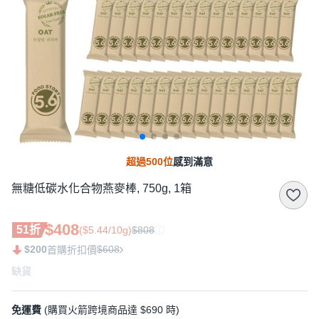
超過500位
感到滿意
無糖低碳水化合物燕麥棒, 750g, 1箱
$408
51折
($5.44/10g)
$808
$200
$608
首購折扣價
缺貨
免運費
(購買火箭跨境商品達 $690 時)