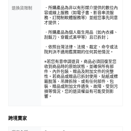
．所購產品為非以有形媒介提供的數位內
退換貨限制
容或線上服務（如電子書、影音串流服
務、訂閱制軟體服務等）並經您事先同意
才提供；
．所購產品為個人衛生用品（如內衣褲、
刮鬍刀、穿戴式美甲等）且已拆封；
．依照台灣法律、法規、裁定、命令或法
院判決不適用鑑賞期的任何其他情況。
※若您有意申請退貨，商品必須回復至您
收到商品時的原始狀態，並確保所有部
件、內外包裝、贈品及附加文件的完整
性。若商品或贈品已拆封使用、貼紙或標
籤脫落、吊牌拆除、或有任何部件、包
裝、贈品或附加文件遺失、故障、受到污
損等情況，您的退貨權益有可能受到影
響。
跨境賣家