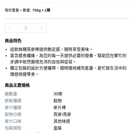
每份重量 × 數量
:
750g × 1箱
商品特色
這款無糖燕麥棒提供飽足感，隨時享受美味。
富含膳食纖維，為您的每一天提供必要的營養，幫助您在繁忙的
步調中依然展現充沛的自信與從容。
獨立包裝的設計方便攜帶，隨時隨地補充能量，是忙碌生活中的
理想保健零食。
商品主要規格
總數量
30條
餅乾種類
穀物
麥片種類
麥片棒
穀物分類
燕麥/燕麥
麥片口味
其他味道
包裝類型
盒裝