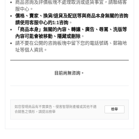
商品咨詢及評價板塊不處理取消或退貨事宜，請聯絡客
服中心。
價格、賣家、換貨/退貨及配送等與商品本身無關的咨詢
請使用客服中心的1:1咨詢
。
「商品本身」無關的內容、轉讓、廣告、辱罵、洗版等
內容可能會被移動、隱藏或刪除
。
請不要在公開的咨詢板塊中留下您的電話號碼、郵箱地
址等個人資訊。
目前尚無咨詢。
如您發現商品有不實廣告、侵害智慧財產權或其他不適
檢舉
合銷售之情形，請提出檢舉