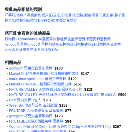
與此商品相關的類別
洋芋片/地瓜片
零食餅乾
爆米花/玉米片/米香
派/蛋糕/麵包
海苔
巧克力
果凍/羊羹
糖果/口香糖
傳統零食
DIY餅乾/禮盒
嬰幼兒零食
您可能會喜歡的其他產品
穀物棒21
granolahouse宴麥森林
雜糧棒
能量棒
營養棒
燕麥和營養棒
kellogg能量棒
dr-you能量棒
無糖燕麥棒
烤製穀物捲餅乾21
穀物棒
燕麥森林
宴麥森林
雀巢穀物棒
燕麥棒
野菽家
相關商品
•
gomgom 堅果蛋白質能量棒
$160
•
Market O NATURE 格蘭諾拉穀物補鐵堅果棒
$147
•
marin food specialties 無麩質野莓棒
$120
•
Market O NATURE 格蘭諾拉穀物蛋白棒
$151
•
NATURE VALLEY 天然谷 纖穀派 楓糖燕麥 5條
$112
•
NATURE VALLEY 天然谷 酥脆格蘭諾拉麥片棒 燕麥蜂蜜口味 49塊入
$500
•
Post 蛋白質棒 3包入
$207
•
Weet-Bix 澳洲全穀片 五穀高纖
$158
•
FRUTABELA 低卡纖果棒 草莓優格
$77
•
gomgom 巧克力全麥穀物棒
$120
•
FRUTABELA 純天然纖果棒 覆盆莓
$84
•
Ovaltine 阿華田 諾益莎一口脆 五穀杏仁 216g + 米蛋白穀物 192g
$207