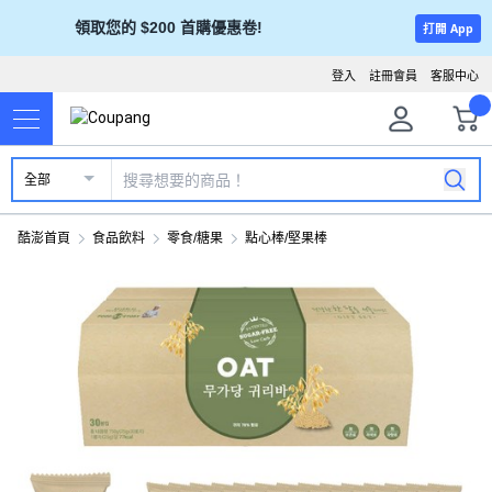
領取您的 $200 首購優惠卷!
打開 App
登入
註冊會員
客服中心
全部
酷澎首頁
食品飲料
零食/糖果
點心棒/堅果棒