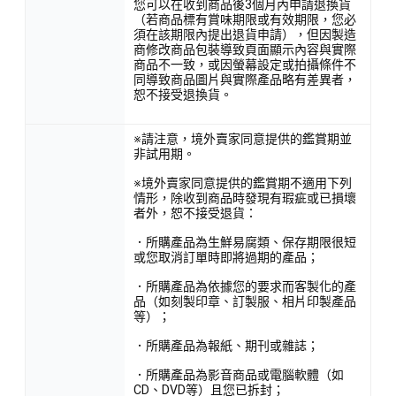
您可以在收到商品後3個月內申請退換貨
（若商品標有賞味期限或有效期限，您必
須在該期限內提出退貨申請），但因製造
商修改商品包裝導致頁面顯示內容與實際
商品不一致，或因螢幕設定或拍攝條件不
同導致商品圖片與實際產品略有差異者，
恕不接受退換貨。
※請注意，境外賣家同意提供的鑑賞期並
非試用期。
※境外賣家同意提供的鑑賞期不適用下列
情形，除收到商品時發現有瑕疵或已損壞
者外，恕不接受退貨：
．所購產品為生鮮易腐類、保存期限很短
或您取消訂單時即將過期的產品；
．所購產品為依據您的要求而客製化的產
品（如刻製印章、訂製服、相片印製產品
等）；
．所購產品為報紙、期刊或雜誌；
．所購產品為影音商品或電腦軟體（如
CD、DVD等）且您已拆封；