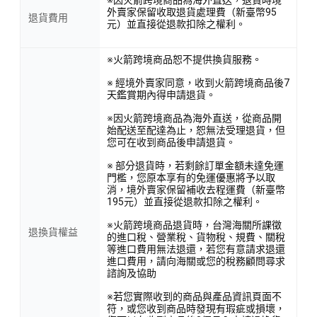
外賣家保留收取退貨處理費（新臺幣95
退貨費用
元）並直接從退款扣除之權利。
※火箭跨境商品恕不提供換貨服務。
※ 經境外賣家同意，收到火箭跨境商品後7
早餐或下午茶：為您補充能量，開啟美好的一天。運動前後：
天鑑賞期內得申請退貨。
快速補充能量，提升運動表現。宵夜解饞：滿足口慾的同時，
※因火箭跨境商品為海外直送，從商品開
也不怕造成身體負擔。
始配送至配達為止，恕無法受理退貨，但
您可在收到商品後申請退貨。
※ 部分退貨時，若剩餘訂單金額未達免運
<產品資訊皆由跨境廠商提供，
產品資訊部分文字係由AI產出
，
門檻，您原本享有的免運優惠將予以取
消，境外賣家保留補收去程運費（新臺幣
翻譯內容僅供參考，相關說明應以實際產品標示資訊為準>
195元）並直接從退款扣除之權利。
※火箭跨境商品退貨時，台灣海關所課徵
退換貨權益
的進口稅、營業稅、貨物稅、規費、關稅
等進口費用無法退還，若您有意請求退還
進口費用，請向海關或您的稅務顧問尋求
諮詢及協助
※若您實際收到的商品與產品資訊頁面不
符，或您收到商品時發現有瑕疵或損壞，