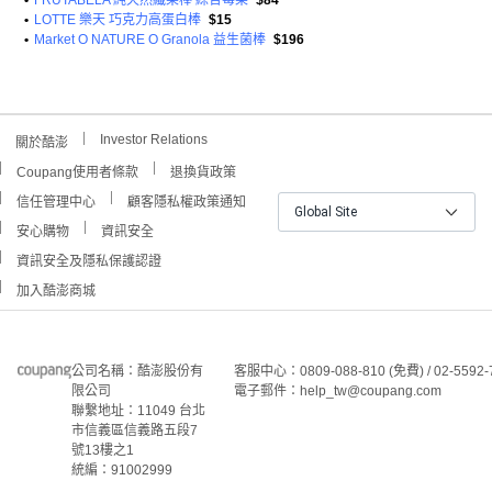
•
FRUTABELA 純天然纖果棒 綜合莓果
$84
•
LOTTE 樂天 巧克力高蛋白棒
$15
•
Market O NATURE O Granola 益生菌棒
$196
Investor Relations
關於酷澎
Coupang使用者條款
退換貨政策
信任管理中心
顧客隱私權政策通知
Global Site
安心購物
資訊安全
資訊安全及隱私保護認證
加入酷澎商城
公司名稱：酷澎股份有
客服中心：0809-088-810 (免費) / 02-5592-
限公司
電子郵件：help_tw@coupang.com
聯繫地址：11049 台北
市信義區信義路五段7
號13樓之1
統編：91002999